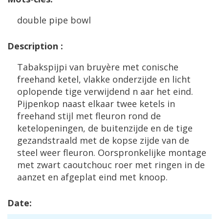
double
pipe
bowl
Description
:
Tabakspijpi
van
bruy
è
re
met
conische
freehand
ketel
,
vlakke
onderzijde
en
licht
oplopende
tige
verwijdend
n
aar
het
eind
.
Pijpenkop
naast
elkaar
twee
ketels
in
freehand
stijl
met
fleuron
rond
de
ketelopeningen
,
de
buitenzijde
en
de
tige
gezandstraald
met
de
kopse
zijde
van
de
steel
weer
fleuron
.
Oorspronkelijke
montage
met
zwart
caoutchouc
roer
met
ringen
in
de
aanzet
en
afgeplat
eind
met
knoop
.
Date
: