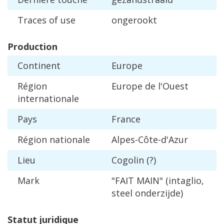
Traces
of
use
ongerookt
Production
Continent
Europe
R
é
gion
Europe
de
l
'
Ouest
internationale
Pays
France
R
é
gion
nationale
Alpes
-
C
ô
te
-
d
'
Azur
Lieu
Cogolin
(?)
Mark
"
FAIT
MAIN
" (
intaglio
,
steel
onderzijde
)
Statut
juridique