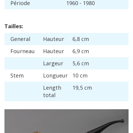
P
é
riode
1960
-
1980
Tailles
:
General
Hauteur
6
,
8
cm
Fourneau
Hauteur
6
,
9
cm
Largeur
5
,
6
cm
Stem
Longueur
10
cm
Length
19
,
5
cm
total