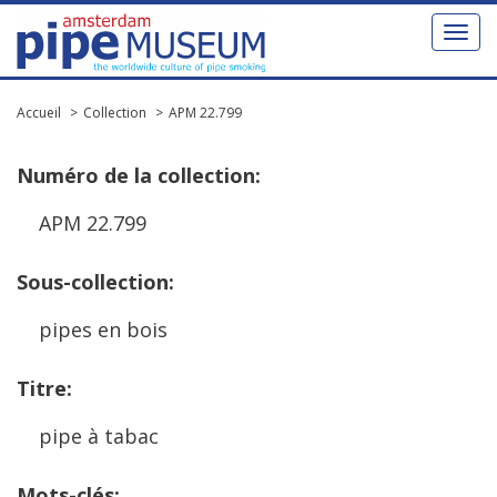
Toggl
naviga
Accueil
Collection
APM 22.799
Num
é
ro
de
la
collection
:
APM
22
.
799
Sous
-
collection
:
pipes
en
bois
Titre
:
pipe
à
tabac
Mots
-
cl
é
s
: