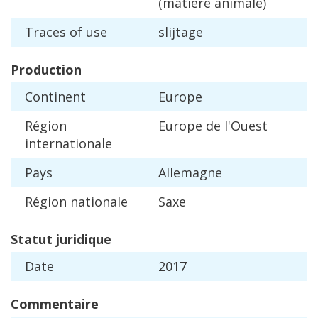
(
mati
è
re
animale
)
Traces
of
use
slijtage
Production
Continent
Europe
R
é
gion
Europe
de
l
'
Ouest
internationale
Pays
Allemagne
R
é
gion
nationale
Saxe
Statut
juridique
Date
2017
Commentaire