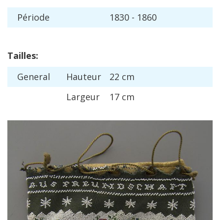
P
é
riode
1830
-
1860
Tailles
:
General
Hauteur
22
cm
Largeur
17
cm