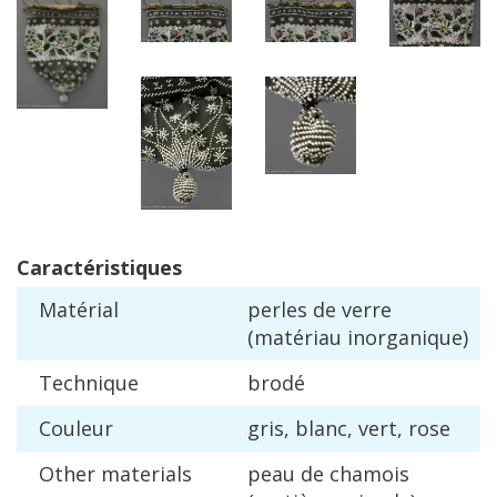
Caract
é
ristiques
Mat
é
rial
perles
de
verre
(
mat
é
riau
inorganique
)
Technique
brod
é
Couleur
gris
,
blanc
,
vert
,
rose
Other
materials
peau
de
chamois