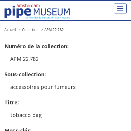
Toggl
naviga
Accueil
Collection
APM 22.782
Num
é
ro
de
la
collection
:
APM
22
.
782
Sous
-
collection
:
accessoires
pour
fumeurs
Titre
:
tobacco
bag
Mots
-
cl
é
s
: