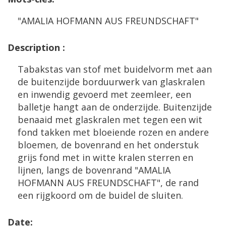
"
AMALIA
HOFMANN
AUS
FREUNDSCHAFT
"
Description
:
Tabakstas
van
stof
met
buidelvorm
met
aan
de
buitenzijde
borduurwerk
van
glaskralen
en
inwendig
gevoerd
met
zeemleer
,
een
balletje
hangt
aan
de
onderzijde
.
Buitenzijde
benaaid
met
glaskralen
met
tegen
een
wit
fond
takken
met
bloeiende
rozen
en
andere
bloemen
,
de
bovenrand
en
het
onderstuk
grijs
fond
met
in
witte
kralen
sterren
en
lijnen
,
langs
de
bovenrand
"
AMALIA
HOFMANN
AUS
FREUNDSCHAFT
",
de
rand
een
rijgkoord
om
de
buidel
de
sluiten
.
Date
: