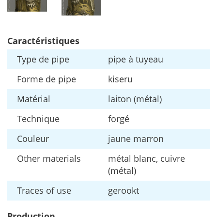
Caract
é
ristiques
Type
de
pipe
pipe
à
tuyeau
Forme
de
pipe
kiseru
Mat
é
rial
laiton
(
m
é
tal
)
Technique
forg
é
Couleur
jaune
marron
Other
materials
m
é
tal
blanc
,
cuivre
(
m
é
tal
)
Traces
of
use
gerookt
Production