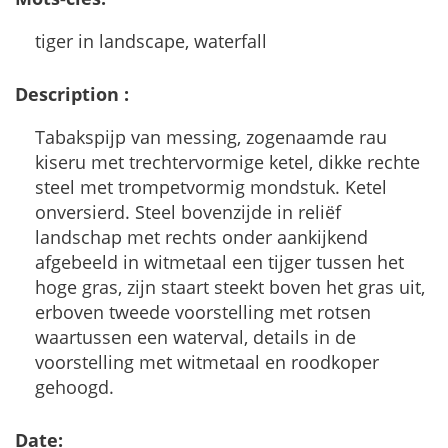
tiger
in
landscape
,
waterfall
Description
:
Tabakspijp
van
messing
,
zogenaamde
rau
kiseru
met
trechtervormige
ketel
,
dikke
rechte
steel
met
trompetvormig
mondstuk
.
Ketel
onversierd
.
Steel
bovenzijde
in
reli
ë
f
landschap
met
rechts
onder
aankijkend
afgebeeld
in
witmetaal
een
tijger
tussen
het
hoge
gras
,
zijn
staart
steekt
boven
het
gras
uit
,
erboven
tweede
voorstelling
met
rotsen
waartussen
een
waterval
,
details
in
de
voorstelling
met
witmetaal
en
roodkoper
gehoogd
.
Date
: