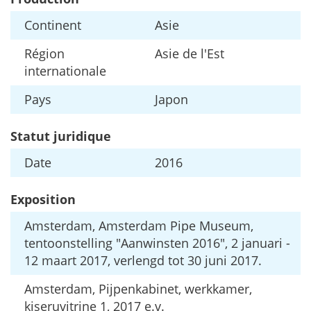
Continent
Asie
R
é
gion
Asie
de
l
'
Est
internationale
Pays
Japon
Statut
juridique
Date
2016
Exposition
Amsterdam
,
Amsterdam
Pipe
Museum
,
tentoonstelling
"
Aanwinsten
2016
",
2
januari
-
12
maart
2017
,
verlengd
tot
30
juni
2017
.
Amsterdam
,
Pijpenkabinet
,
werkkamer
,
kiseruvitrine
1
,
2017
e
.
v
.