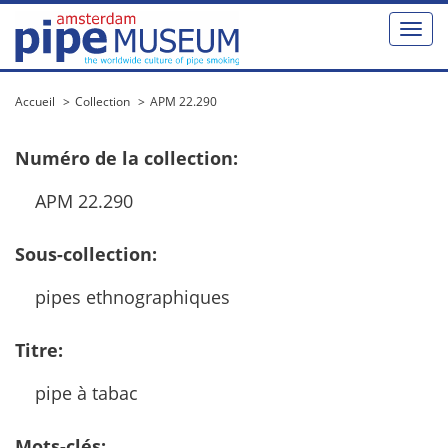
Toggle
naviga
Accueil
Collection
APM 22.290
Num
é
ro
de
la
collection
:
APM
22
.
290
Sous
-
collection
:
pipes
ethnographiques
Titre
:
pipe
à
tabac
Mots
-
cl
é
s
: