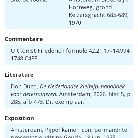
Hornweg
,
grond
Keizersgracht
685
-
689
,
1970
Commentaire
Uitkomst
Friederich
formule
42
.
21
.
17
=
14
.
994
1748
C4FF
Literature
Don
Duco
,
De
Nederlandse
kleipijp
,
handboek
voor
determineren
.
Amsterdam
,
2026
.
hfst
5
,
p
285
,
afb
473
.
Dit
exemplaar
.
Exposition
Amsterdam
,
Pijpenkamer
Icon
,
permanente
presentatie
,
vitrine
Gouda
,
18
juni
1975
-