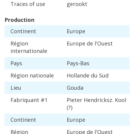
Traces
of
use
gerookt
Production
Continent
Europe
R
é
gion
Europe
de
l
'
Ouest
internationale
Pays
Pays
-
Bas
R
é
gion
nationale
Hollande
du
Sud
Lieu
Gouda
Fabriquant
#
1
Pieter
Hendricksz
.
Kool
(?)
Continent
Europe
R
é
gion
Europe
de
l
'
Ouest