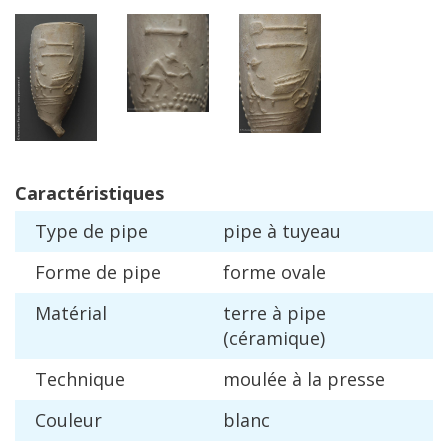
Caract
é
ristiques
Type
de
pipe
pipe
à
tuyeau
Forme
de
pipe
forme
ovale
Mat
é
rial
terre
à
pipe
(
c
é
ramique
)
Technique
moul
é
e
à
la
presse
Couleur
blanc