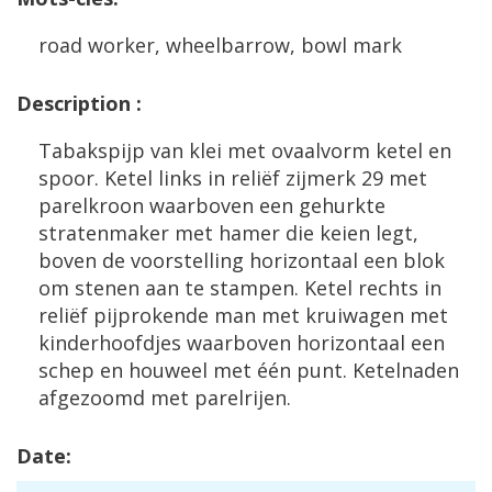
road
worker
,
wheelbarrow
,
bowl
mark
Description
:
Tabakspijp
van
klei
met
ovaalvorm
ketel
en
spoor
.
Ketel
links
in
reli
ë
f
zijmerk
29
met
parelkroon
waarboven
een
gehurkte
stratenmaker
met
hamer
die
keien
legt
,
boven
de
voorstelling
horizontaal
een
blok
om
stenen
aan
te
stampen
.
Ketel
rechts
in
reli
ë
f
pijprokende
man
met
kruiwagen
met
kinderhoofdjes
waarboven
horizontaal
een
schep
en
houweel
met
éé
n
punt
.
Ketelnaden
afgezoomd
met
parelrijen
.
Date
: