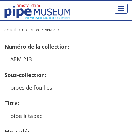
Toggl
naviga
Accueil
Collection
APM 213
Num
é
ro
de
la
collection
:
APM
213
Sous
-
collection
:
pipes
de
fouilles
Titre
:
pipe
à
tabac
Mots
-
cl
é
s
: