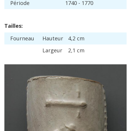
P
é
riode
1740
-
1770
Tailles
:
Fourneau
Hauteur
4
,
2
cm
Largeur
2
,
1
cm