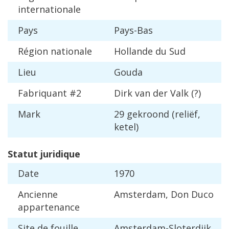
internationale
Pays
Pays
-
Bas
R
é
gion
nationale
Hollande
du
Sud
Lieu
Gouda
Fabriquant
#
2
Dirk
van
der
Valk
(?)
Mark
29
gekroond
(
reli
ë
f
,
ketel
)
Statut
juridique
Date
1970
Ancienne
Amsterdam
,
Don
Duco
appartenance
Site
de
fouille
Amsterdam
-
Sloterdijk
,