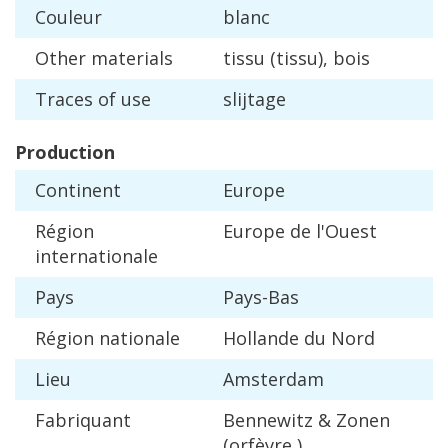
Couleur
blanc
Other
materials
tissu
(
tissu
),
bois
Traces
of
use
slijtage
Production
Continent
Europe
R
é
gion
Europe
de
l
'
Ouest
internationale
Pays
Pays
-
Bas
R
é
gion
nationale
Hollande
du
Nord
Lieu
Amsterdam
Fabriquant
Bennewitz
&
Zonen
(
orf
è
vre
)