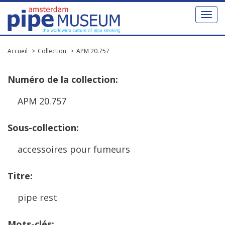
Toggl
naviga
Accueil
Collection
APM 20.757
Num
é
ro
de
la
collection
:
APM
20
.
757
Sous
-
collection
:
accessoires
pour
fumeurs
Titre
:
pipe
rest
Mots
-
cl
é
s
: