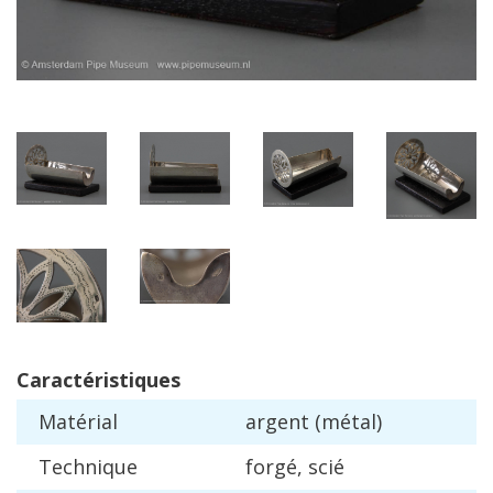
Caract
é
ristiques
Mat
é
rial
argent
(
m
é
tal
)
Technique
forg
é,
sci
é