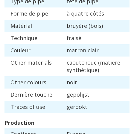
Type
de
pipe
t
ê
te
de
pipe
Forme
de
pipe
à
quatre
c
ô
t
é
s
Mat
é
rial
bruy
è
re
(
bois
)
Technique
frais
é
Couleur
marron
clair
Other
materials
caoutchouc
(
mati
è
re
synth
é
tique
)
Other
colours
noir
Derni
è
re
touche
gepolijst
Traces
of
use
gerookt
Production
Continent
Europe