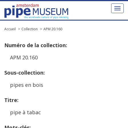
Toggl
naviga
Accueil
Collection
APM 20.160
Num
é
ro
de
la
collection
:
APM
20
.
160
Sous
-
collection
:
pipes
en
bois
Titre
:
pipe
à
tabac
Mots
-
cl
é
s
: