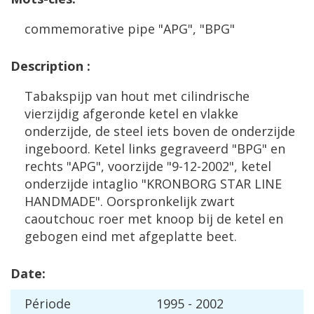
commemorative
pipe
"
APG
", "
BPG
"
Description
:
Tabakspijp
van
hout
met
cilindrische
vierzijdig
afgeronde
ketel
en
vlakke
onderzijde
,
de
steel
iets
boven
de
onderzijde
ingeboord
.
Ketel
links
gegraveerd
"
BPG
"
en
rechts
"
APG
",
voorzijde
"
9
-
12
-
2002
",
ketel
onderzijde
intaglio
"
KRONBORG
STAR
LINE
HANDMADE
".
Oorspronkelijk
zwart
caoutchouc
roer
met
knoop
bij
de
ketel
en
gebogen
eind
met
afgeplatte
beet
.
Date
:
P
é
riode
1995
-
2002