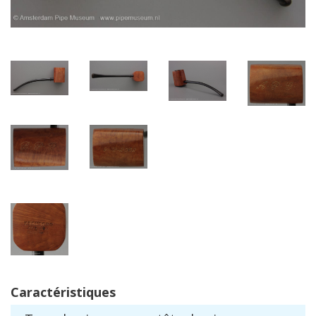
Caract
é
ristiques