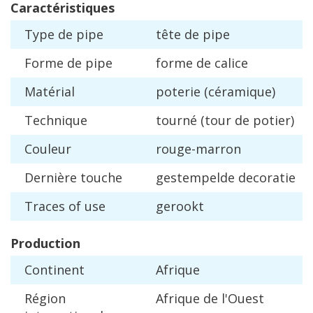
Caract
é
ristiques
Type
de
pipe
t
ê
te
de
pipe
Forme
de
pipe
forme
de
calice
Mat
é
rial
poterie
(
c
é
ramique
)
Technique
tourn
é (
tour
de
potier
)
Couleur
rouge
-
marron
Derni
è
re
touche
gestempelde
decoratie
Traces
of
use
gerookt
Production
Continent
Afrique
R
é
gion
Afrique
de
l
'
Ouest