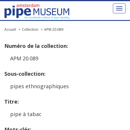
Toggl
naviga
Accueil
Collection
APM 20.089
Num
é
ro
de
la
collection
:
APM
20
.
089
Sous
-
collection
:
pipes
ethnographiques
Titre
:
pipe
à
tabac
Mots
-
cl
é
s
: