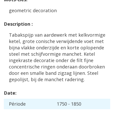
geometric
decoration
Description
:
Tabakspijp
van
aardewerk
met
kelkvormige
ketel
,
grote
conische
verwijdende
voet
met
bijna
vlakke
onderzijde
en
korte
oplopende
steel
met
schijfvormige
manchet
.
Ketel
ingekraste
decoratie
onder
de
filt
fijne
concentrische
ringen
onderaan
doorbroken
door
een
smalle
band
zigzag
lijnen
.
Steel
gepolijst
,
bij
de
manchet
radering
.
Date
:
P
é
riode
1750
-
1850