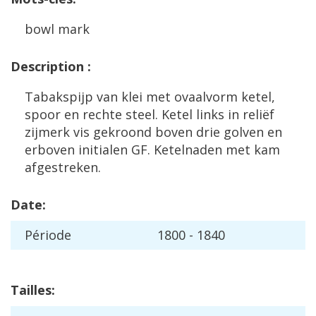
bowl
mark
Description
:
Tabakspijp
van
klei
met
ovaalvorm
ketel
,
spoor
en
rechte
steel
.
Ketel
links
in
reli
ë
f
zijmerk
vis
gekroond
boven
drie
golven
en
erboven
initialen
GF
.
Ketelnaden
met
kam
afgestreken
.
Date
:
P
é
riode
1800
-
1840
Tailles
: