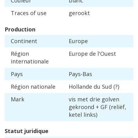
Couleur
blanc
Traces
of
use
gerookt
Production
Continent
Europe
R
é
gion
Europe
de
l
'
Ouest
internationale
Pays
Pays
-
Bas
R
é
gion
nationale
Hollande
du
Sud
(?)
Mark
vis
met
drie
golven
gekroond
+
GF
(
reli
ë
f
,
ketel
links
)
Statut
juridique