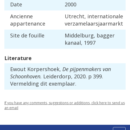
Date
2000
Ancienne
Utrecht
,
internationale
appartenance
verzamelaarsjaarmarkt
Site
de
fouille
Middelburg
,
bagger
kanaal
,
1997
Literature
Ewout
Korpershoek
,
De
pijpenmakers
van
Schoonhoven
.
Leiderdorp
,
2020
.
p
399
.
Vermelding
dit
exemplaar
.
If
you
have
any
comments
,
suggestions
or
additions
,
click
here
to
send
us
an
email