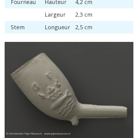
Fourneau
Hauteur
4
,
2
cm
Largeur
2
,
3
cm
Stem
Longueur
2
,
5
cm