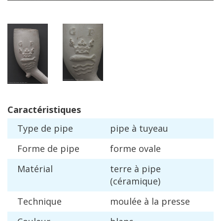
Caract
é
ristiques
Type
de
pipe
pipe
à
tuyeau
Forme
de
pipe
forme
ovale
Mat
é
rial
terre
à
pipe
(
c
é
ramique
)
Technique
moul
é
e
à
la
presse