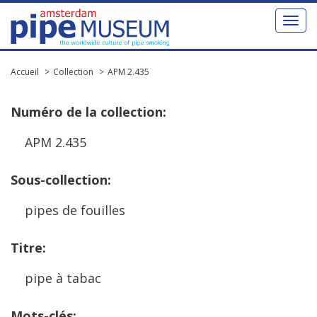
Toggl
naviga
Accueil
Collection
APM 2.435
Num
é
ro
de
la
collection
:
APM
2
.
435
Sous
-
collection
:
pipes
de
fouilles
Titre
:
pipe
à
tabac
Mots
-
cl
é
s
: