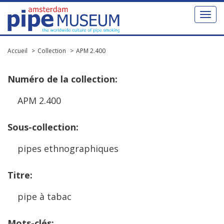
Toggl
naviga
Accueil
Collection
APM 2.400
Num
é
ro
de
la
collection
:
APM
2
.
400
Sous
-
collection
:
pipes
ethnographiques
Titre
:
pipe
à
tabac
Mots
-
cl
é
s
: