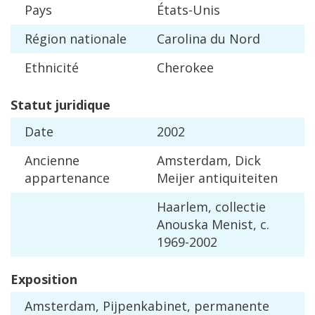
Pays
É
tats
-
Unis
R
é
gion
nationale
Carolina
du
Nord
Ethnicit
é
Cherokee
Statut
juridique
Date
2002
Ancienne
Amsterdam
,
Dick
appartenance
Meijer
antiquiteiten
Haarlem
,
collectie
Anouska
Menist
,
c
.
1969
-
2002
Exposition
Amsterdam
,
Pijpenkabinet
,
permanente