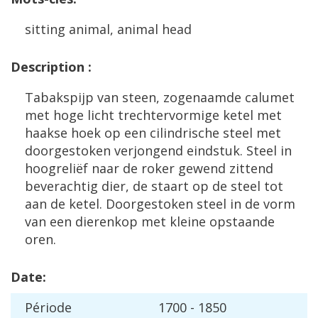
sitting
animal
,
animal
head
Description
:
Tabakspijp
van
steen
,
zogenaamde
calumet
met
hoge
licht
trechtervormige
ketel
met
haakse
hoek
op
een
cilindrische
steel
met
doorgestoken
verjongend
eindstuk
.
Steel
in
hoogreli
ë
f
naar
de
roker
gewend
zittend
beverachtig
dier
,
de
staart
op
de
steel
tot
aan
de
ketel
.
Doorgestoken
steel
in
de
vorm
van
een
dierenkop
met
kleine
opstaande
oren
.
Date
:
P
é
riode
1700
-
1850