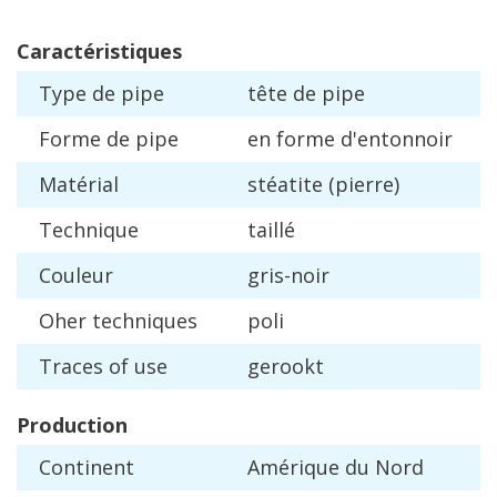
Caract
é
ristiques
Type
de
pipe
t
ê
te
de
pipe
Forme
de
pipe
en
forme
d
'
entonnoir
Mat
é
rial
st
é
atite
(
pierre
)
Technique
taill
é
Couleur
gris
-
noir
Oher
techniques
poli
Traces
of
use
gerookt
Production
Continent
Am
é
rique
du
Nord