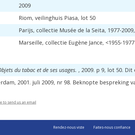
2009
Riom
,
veilinghuis
Piasa
,
lot
50
Parijs
,
collectie
Mus
é
e
de
la
Seita
,
1977
-
2009
Marseille
,
collectie
Eug
è
ne
Jance
, <
1955
-
1977
Objets
du
tabac
et
de
ses
usages
.
,
2009
.
p
9
,
lot
50
.
Dit
erdam
,
2001
.
juli
2009
,
nr
98
.
Beknopte
bespreking
v
re
to
send
us
an
email
Rendez-nous viste
Faites-nous confiance