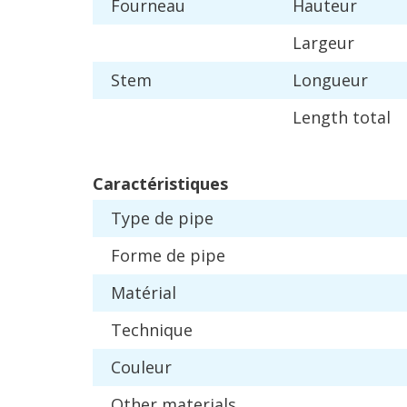
Fourneau
Hauteur
Largeur
Stem
Longueur
Length
total
Caract
é
ristiques
Type
de
pipe
Forme
de
pipe
Mat
é
rial
Technique
Couleur
Other
materials