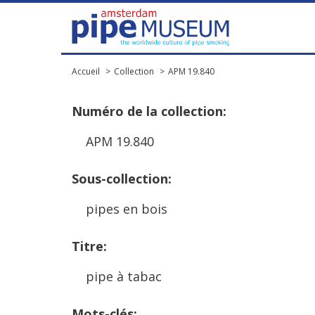
Accueil
Collection
APM 19.840
Num
é
ro
de
la
collection
:
APM
19
.
840
Sous
-
collection
:
pipes
en
bois
Titre
:
pipe
à
tabac
Mots
-
cl
é
s
: