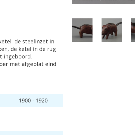
ketel
,
de
steelinzet
in
ken
,
de
ketel
in
de
rug
t
ingeboord
.
oer
met
afgeplat
eind
1900
-
1920