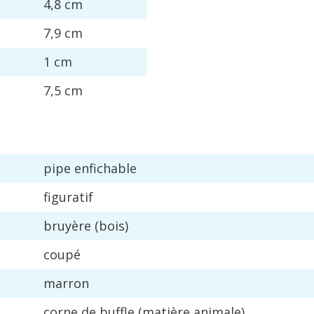
4
,
8
cm
7
,
9
cm
1
cm
7
,
5
cm
pipe
enfichable
figuratif
bruy
è
re
(
bois
)
coup
é
marron
corne
de
buffle
(
mati
è
re
animale
)