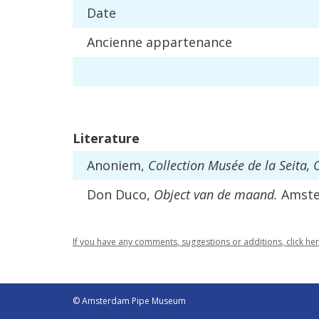
Date
Ancienne
appartenance
Literature
Anoniem
,
Collection
Mus
é
e
de
la
Seita
,
Don
Duco
,
Object
van
de
maand
.
Amst
If
you
have
any
comments
,
suggestions
or
additions
,
click
he
© Amsterdam Pipe Museum