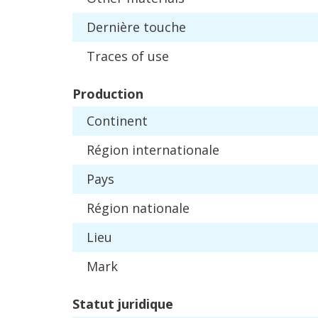
Derni
è
re
touche
Traces
of
use
Production
Continent
R
é
gion
internationale
Pays
R
é
gion
nationale
Lieu
Mark
Statut
juridique