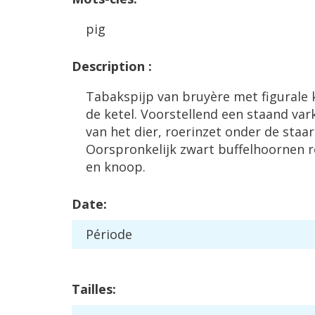
pig
Description
:
Tabakspijp
van
bruy
è
re
met
figurale
de
ketel
.
Voorstellend
een
staand
var
van
het
dier
,
roerinzet
onder
de
staar
Oorspronkelijk
zwart
buffelhoornen
r
en
knoop
.
Date
:
P
é
riode
Tailles
: