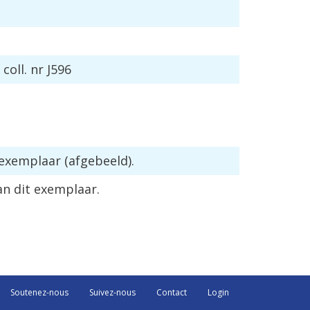
,
coll
.
nr
J596
exemplaar
(
afgebeeld
).
an
dit
exemplaar
.
Soutenez-nous
Suivez-nous
Contact
Login