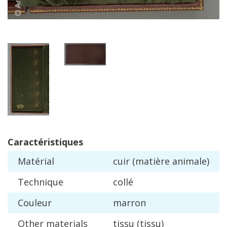
Caract
é
ristiques
Mat
é
rial
cuir
(
mati
è
re
animale
)
Technique
coll
é
Couleur
marron
Other
materials
tissu
(
tissu
)