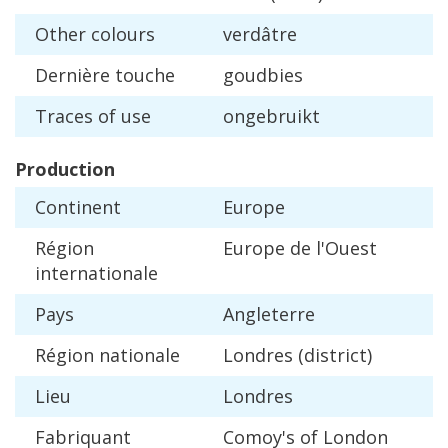
Other
colours
verd
â
tre
Derni
è
re
touche
goudbies
Traces
of
use
ongebruikt
Production
Continent
Europe
R
é
gion
Europe
de
l
'
Ouest
internationale
Pays
Angleterre
R
é
gion
nationale
Londres
(
district
)
Lieu
Londres
Fabriquant
Comoy
'
s
of
London