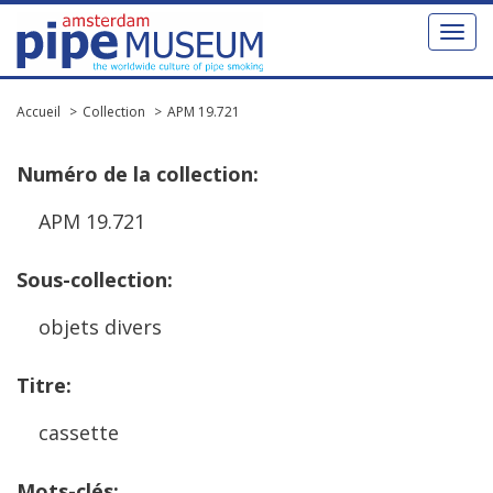
Toggl
naviga
Accueil
Collection
APM 19.721
Num
é
ro
de
la
collection
:
APM
19
.
721
Sous
-
collection
:
objets
divers
Titre
:
cassette
Mots
-
cl
é
s
: