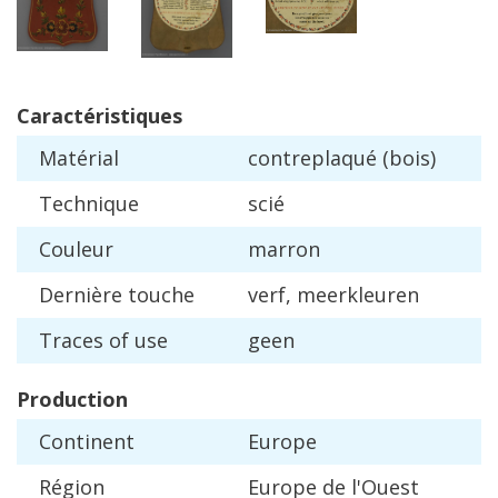
Caract
é
ristiques
Mat
é
rial
contreplaqu
é (
bois
)
Technique
sci
é
Couleur
marron
Derni
è
re
touche
verf
,
meerkleuren
Traces
of
use
geen
Production
Continent
Europe
R
é
gion
Europe
de
l
'
Ouest