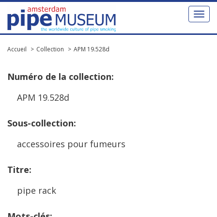
Toggl
naviga
Accueil
Collection
APM 19.528d
Num
é
ro
de
la
collection
:
APM
19
.
528d
Sous
-
collection
:
accessoires
pour
fumeurs
Titre
:
pipe
rack
Mots
-
cl
é
s
: