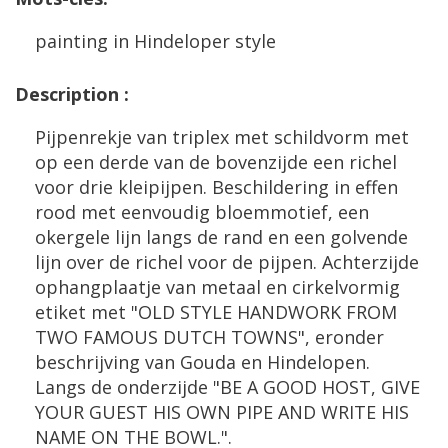
painting
in
Hindeloper
style
Description
:
Pijpenrekje
van
triplex
met
schildvorm
met
op
een
derde
van
de
bovenzijde
een
richel
voor
drie
kleipijpen
.
Beschildering
in
effen
rood
met
eenvoudig
bloemmotief
,
een
okergele
lijn
langs
de
rand
en
een
golvende
lijn
over
de
richel
voor
de
pijpen
.
Achterzijde
ophangplaatje
van
metaal
en
cirkelvormig
etiket
met
"
OLD
STYLE
HANDWORK
FROM
TWO
FAMOUS
DUTCH
TOWNS
",
eronder
beschrijving
van
Gouda
en
Hindelopen
.
Langs
de
onderzijde
"
BE
A
GOOD
HOST
,
GIVE
YOUR
GUEST
HIS
OWN
PIPE
AND
WRITE
HIS
NAME
ON
THE
BOWL
.".