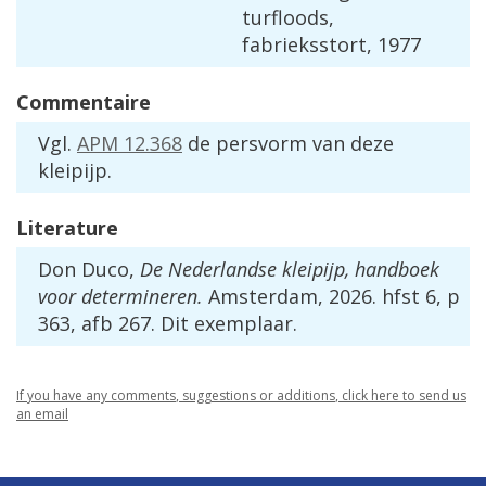
turfloods
,
fabrieksstort
,
1977
Commentaire
Vgl
.
APM
12
.
368
de
persvorm
van
deze
kleipijp
.
Literature
Don
Duco
,
De
Nederlandse
kleipijp
,
handboek
voor
determineren
.
Amsterdam
,
2026
.
hfst
6
,
p
363
,
afb
267
.
Dit
exemplaar
.
If
you
have
any
comments
,
suggestions
or
additions
,
click
here
to
send
us
an
email