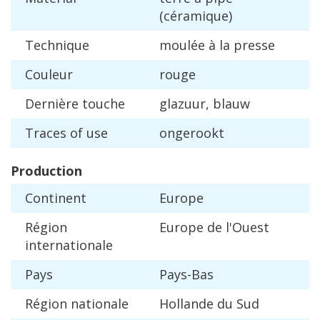
(
c
é
ramique
)
Technique
moul
é
e
à
la
presse
Couleur
rouge
Derni
è
re
touche
glazuur
,
blauw
Traces
of
use
ongerookt
Production
Continent
Europe
R
é
gion
Europe
de
l
'
Ouest
internationale
Pays
Pays
-
Bas
R
é
gion
nationale
Hollande
du
Sud