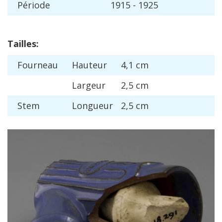
P
é
riode
1915
-
1925
Tailles
:
Fourneau
Hauteur
4
,
1
cm
Largeur
2
,
5
cm
Stem
Longueur
2
,
5
cm