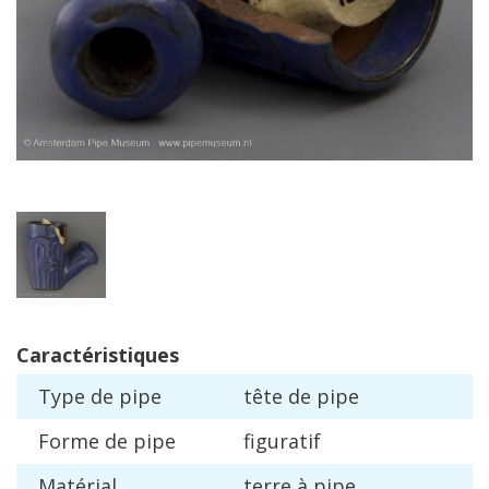
Caract
é
ristiques
Type
de
pipe
t
ê
te
de
pipe
Forme
de
pipe
figuratif
Mat
é
rial
terre
à
pipe