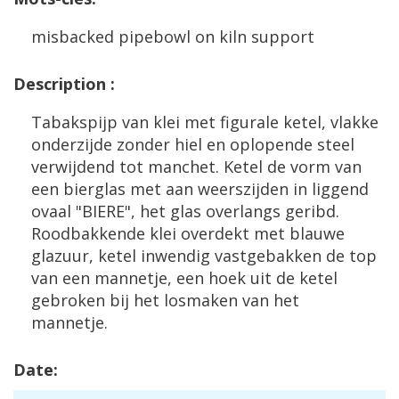
misbacked
pipebowl
on
kiln
support
Description
:
Tabakspijp
van
klei
met
figurale
ketel
,
vlakke
onderzijde
zonder
hiel
en
oplopende
steel
verwijdend
tot
manchet
.
Ketel
de
vorm
van
een
bierglas
met
aan
weerszijden
in
liggend
ovaal
"
BIERE
",
het
glas
overlangs
geribd
.
Roodbakkende
klei
overdekt
met
blauwe
glazuur
,
ketel
inwendig
vastgebakken
de
top
van
een
mannetje
,
een
hoek
uit
de
ketel
gebroken
bij
het
losmaken
van
het
mannetje
.
Date
: