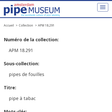
Toggl
naviga
Accueil
Collection
APM 18.291
Num
é
ro
de
la
collection
:
APM
18
.
291
Sous
-
collection
:
pipes
de
fouilles
Titre
:
pipe
à
tabac
Mots
-
cl
é
s
: