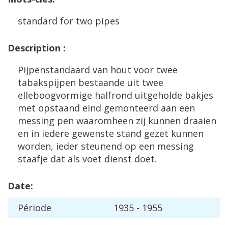
standard
for
two
pipes
Description
:
Pijpenstandaard
van
hout
voor
twee
tabakspijpen
bestaande
uit
twee
elleboogvormige
halfrond
uitgeholde
bakjes
met
opstaand
eind
gemonteerd
aan
een
messing
pen
waaromheen
zij
kunnen
draaien
en
in
iedere
gewenste
stand
gezet
kunnen
worden
,
ieder
steunend
op
een
messing
staafje
dat
als
voet
dienst
doet
.
Date
:
P
é
riode
1935
-
1955