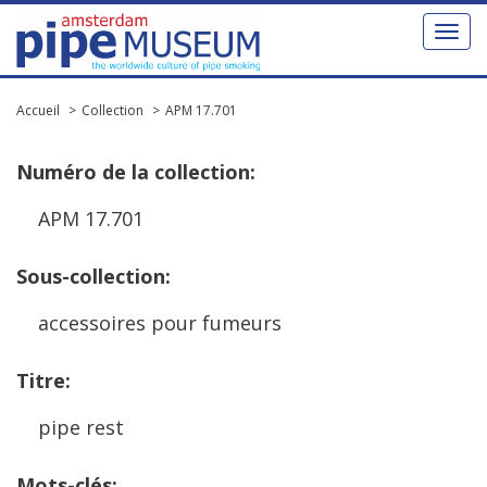
Toggl
naviga
Accueil
Collection
APM 17.701
Num
é
ro
de
la
collection
:
APM
17
.
701
Sous
-
collection
:
accessoires
pour
fumeurs
Titre
:
pipe
rest
Mots
-
cl
é
s
: