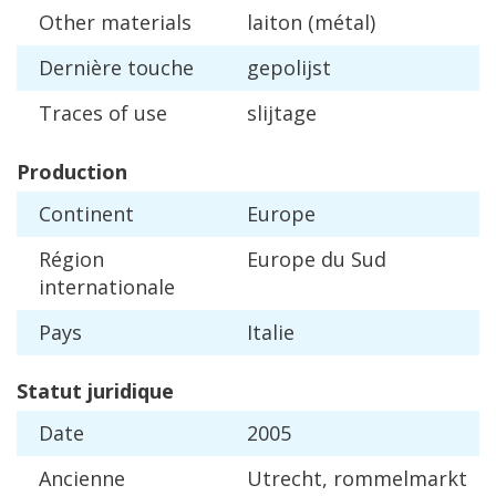
Other
materials
laiton
(
m
é
tal
)
Derni
è
re
touche
gepolijst
Traces
of
use
slijtage
Production
Continent
Europe
R
é
gion
Europe
du
Sud
internationale
Pays
Italie
Statut
juridique
Date
2005
Ancienne
Utrecht
,
rommelmarkt