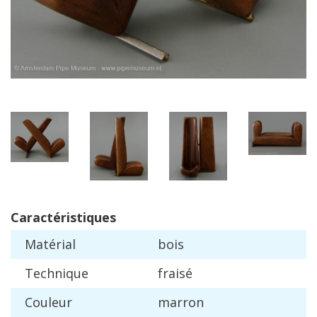
Caract
é
ristiques
Mat
é
rial
bois
Technique
frais
é
Couleur
marron