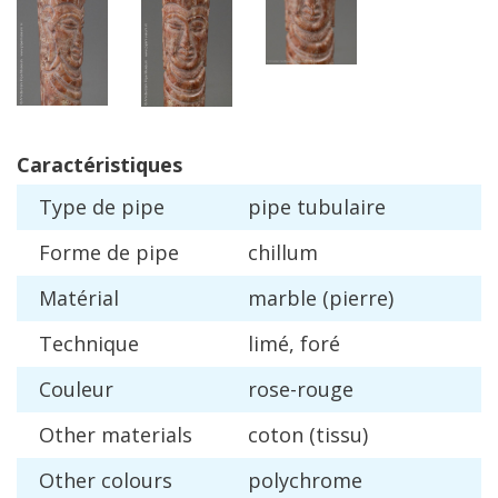
Caract
é
ristiques
Type
de
pipe
pipe
tubulaire
Forme
de
pipe
chillum
Mat
é
rial
marble
(
pierre
)
Technique
lim
é,
for
é
Couleur
rose
-
rouge
Other
materials
coton
(
tissu
)
Other
colours
polychrome