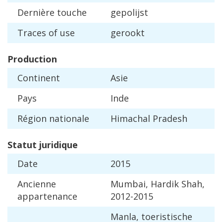
Derni
è
re
touche
gepolijst
Traces
of
use
gerookt
Production
Continent
Asie
Pays
Inde
R
é
gion
nationale
Himachal
Pradesh
Statut
juridique
Date
2015
Ancienne
Mumbai
,
Hardik
Shah
,
appartenance
2012
-
2015
Manla
,
toeristische