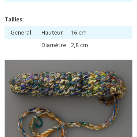
Tailles
:
General
Hauteur
16
cm
Diam
è
tre
2
,
8
cm