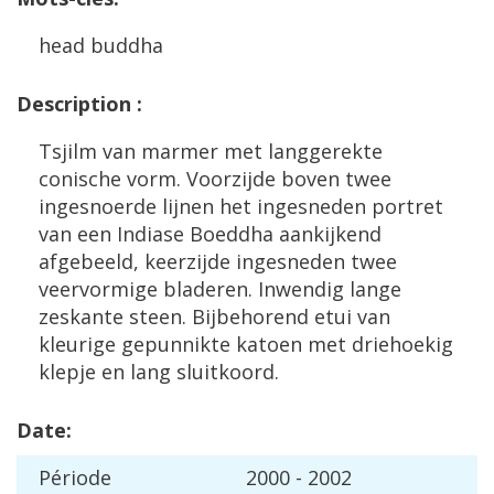
head
buddha
Description
:
Tsjilm
van
marmer
met
langgerekte
conische
vorm
.
Voorzijde
boven
twee
ingesnoerde
lijnen
het
ingesneden
portret
van
een
Indiase
Boeddha
aankijkend
afgebeeld
,
keerzijde
ingesneden
twee
veervormige
bladeren
.
Inwendig
lange
zeskante
steen
.
Bijbehorend
etui
van
kleurige
gepunnikte
katoen
met
driehoekig
klepje
en
lang
sluitkoord
.
Date
:
P
é
riode
2000
-
2002