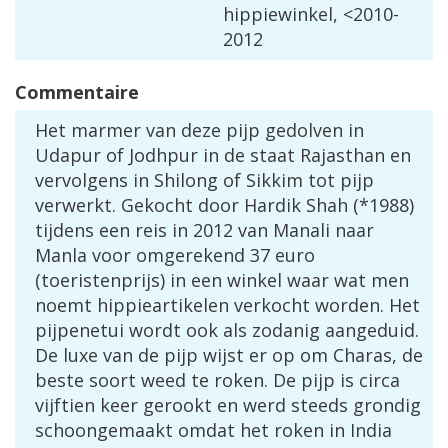
hippiewinkel
, <
2010
-
2012
Commentaire
Het
marmer
van
deze
pijp
gedolven
in
Udapur
of
Jodhpur
in
de
staat
Rajasthan
en
vervolgens
in
Shilong
of
Sikkim
tot
pijp
verwerkt
.
Gekocht
door
Hardik
Shah
(*
1988
)
tijdens
een
reis
in
2012
van
Manali
naar
Manla
voor
omgerekend
37
euro
(
toeristenprijs
)
in
een
winkel
waar
wat
men
noemt
hippieartikelen
verkocht
worden
.
Het
pijpenetui
wordt
ook
als
zodanig
aangeduid
.
De
luxe
van
de
pijp
wijst
er
op
om
Charas
,
de
beste
soort
weed
te
roken
.
De
pijp
is
circa
vijftien
keer
gerookt
en
werd
steeds
grondig
schoongemaakt
omdat
het
roken
in
India