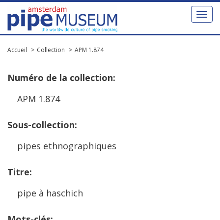
Toggl
naviga
Accueil
Collection
APM 1.874
Num
é
ro
de
la
collection
:
APM
1
.
874
Sous
-
collection
:
pipes
ethnographiques
Titre
:
pipe
à
haschich
Mots
-
cl
é
s
: