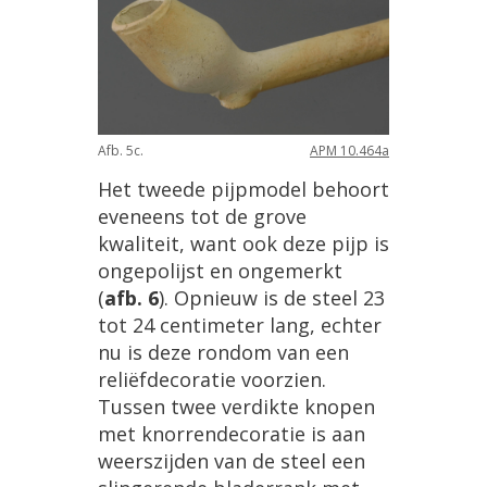
Afb
.
5c
.
APM
10
.
464a
Het
tweede
pijpmodel
behoort
eveneens
tot
de
grove
kwaliteit
,
want
ook
deze
pijp
is
ongepolijst
en
ongemerkt
(
afb
.
6
).
Opnieuw
is
de
steel
23
tot
24
centimeter
lang
,
echter
nu
is
deze
rondom
van
een
reli
ë
fdecoratie
voorzien
.
Tussen
twee
verdikte
knopen
met
knorrendecoratie
is
aan
weerszijden
van
de
steel
een