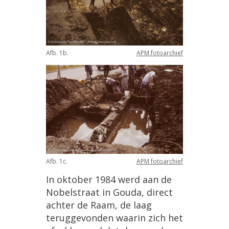
Afb
.
1b
.
APM
fotoarchief
Afb
.
1c
.
APM
fotoarchief
In
oktober
1984
werd
aan
de
Nobelstraat
in
Gouda
,
direct
achter
de
Raam
,
de
laag
teruggevonden
waarin
zich
het