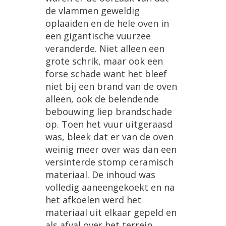
de
vlammen
geweldig
oplaaiden
en
de
hele
oven
in
een
gigantische
vuurzee
veranderde
.
Niet
alleen
een
grote
schrik
,
maar
ook
een
forse
schade
want
het
bleef
niet
bij
een
brand
van
de
oven
alleen
,
ook
de
belendende
bebouwing
liep
brandschade
op
.
Toen
het
vuur
uitgeraasd
was
,
bleek
dat
er
van
de
oven
weinig
meer
over
was
dan
een
versinterde
stomp
ceramisch
materiaal
.
De
inhoud
was
volledig
aaneengekoekt
en
na
het
afkoelen
werd
het
materiaal
uit
elkaar
gepeld
en
als
afval
over
het
terrein