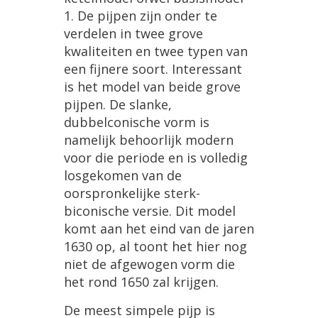
1
.
De
pijpen
zijn
onder
te
verdelen
in
twee
grove
kwaliteiten
en
twee
typen
van
een
fijnere
soort
.
Interessant
is
het
model
van
beide
grove
pijpen
.
De
slanke
,
dubbelconische
vorm
is
namelijk
behoorlijk
modern
voor
die
periode
en
is
volledig
losgekomen
van
de
oorspronkelijke
sterk
-
biconische
versie
.
Dit
model
komt
aan
het
eind
van
de
jaren
1630
op
,
al
toont
het
hier
nog
niet
de
afgewogen
vorm
die
het
rond
1650
zal
krijgen
.
De
meest
simpele
pijp
is