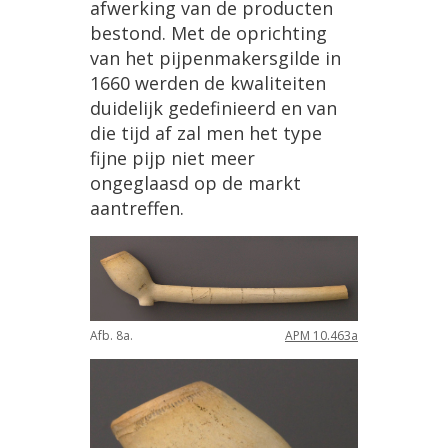
afwerking
van
de
producten
bestond
.
Met
de
oprichting
van
het
pijpenmakersgilde
in
1660
werden
de
kwaliteiten
duidelijk
gedefinieerd
en
van
die
tijd
af
zal
men
het
type
fijne
pijp
niet
meer
ongeglaasd
op
de
markt
aantreffen
.
Afb
.
8a
.
APM
10
.
463a