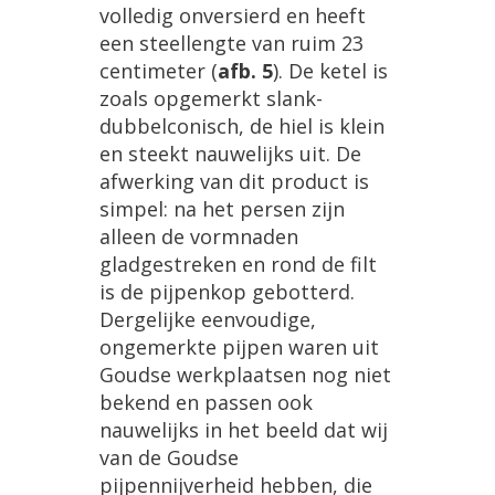
volledig
onversierd
en
heeft
een
steellengte
van
ruim
23
centimeter
(
afb
.
5
).
De
ketel
is
zoals
opgemerkt
slank
-
dubbelconisch
,
de
hiel
is
klein
en
steekt
nauwelijks
uit
.
De
afwerking
van
dit
product
is
simpel
:
na
het
persen
zijn
alleen
de
vormnaden
gladgestreken
en
rond
de
filt
is
de
pijpenkop
gebotterd
.
Dergelijke
eenvoudige
,
ongemerkte
pijpen
waren
uit
Goudse
werkplaatsen
nog
niet
bekend
en
passen
ook
nauwelijks
in
het
beeld
dat
wij
van
de
Goudse
pijpennijverheid
hebben
,
die