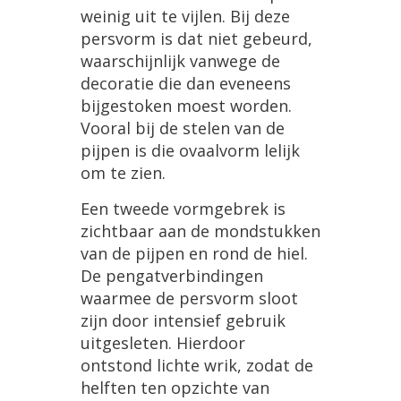
weinig
uit
te
vijlen
.
Bij
deze
persvorm
is
dat
niet
gebeurd
,
waarschijnlijk
vanwege
de
decoratie
die
dan
eveneens
bijgestoken
moest
worden
.
Vooral
bij
de
stelen
van
de
pijpen
is
die
ovaalvorm
lelijk
om
te
zien
.
Een
tweede
vormgebrek
is
zichtbaar
aan
de
mondstukken
van
de
pijpen
en
rond
de
hiel
.
De
pengatverbindingen
waarmee
de
persvorm
sloot
zijn
door
intensief
gebruik
uitgesleten
.
Hierdoor
ontstond
lichte
wrik
,
zodat
de
helften
ten
opzichte
van