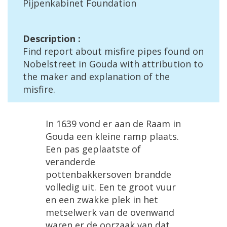
Pijpenkabinet
Foundation
Description
:
Find
report
about
misfire
pipes
found
on
Nobelstreet
in
Gouda
with
attribution
to
the
maker
and
explanation
of
the
misfire
.
In
1639
vond
er
aan
de
Raam
in
Gouda
een
kleine
ramp
plaats
.
Een
pas
geplaatste
of
veranderde
pottenbakkersoven
brandde
volledig
uit
.
Een
te
groot
vuur
en
een
zwakke
plek
in
het
metselwerk
van
de
ovenwand
waren
er
de
oorzaak
van
dat