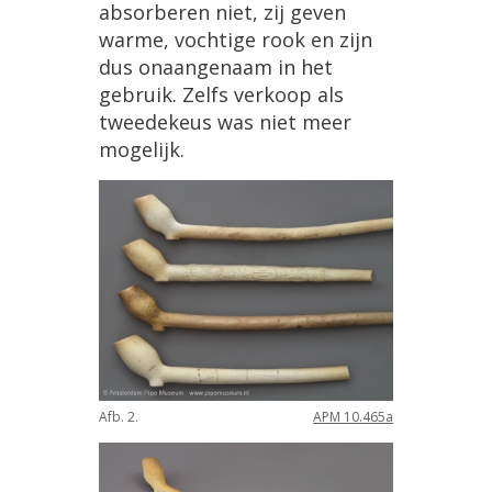
absorberen
niet
,
zij
geven
warme
,
vochtige
rook
en
zijn
dus
onaangenaam
in
het
gebruik
.
Zelfs
verkoop
als
tweedekeus
was
niet
meer
mogelijk
.
Afb
.
2
.
APM
10
.
465a