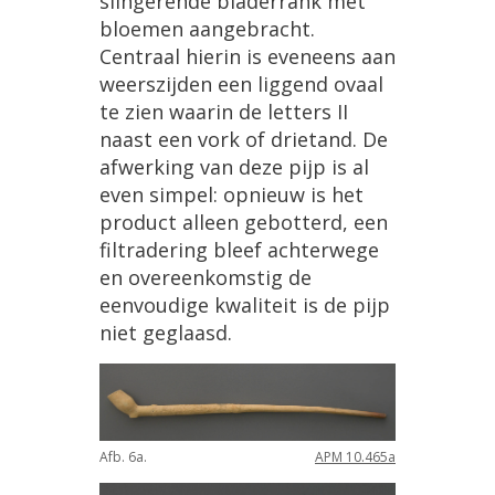
slingerende
bladerrank
met
bloemen
aangebracht
.
Centraal
hierin
is
eveneens
aan
weerszijden
een
liggend
ovaal
te
zien
waarin
de
letters
II
naast
een
vork
of
drietand
.
De
afwerking
van
deze
pijp
is
al
even
simpel
:
opnieuw
is
het
product
alleen
gebotterd
,
een
filtradering
bleef
achterwege
en
overeenkomstig
de
eenvoudige
kwaliteit
is
de
pijp
niet
geglaasd
.
Afb
.
6a
.
APM
10
.
465a