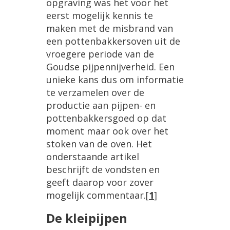
opgraving
was
het
voor
het
eerst
mogelijk
kennis
te
maken
met
de
misbrand
van
een
pottenbakkersoven
uit
de
vroegere
periode
van
de
Goudse
pijpennijverheid
.
Een
unieke
kans
dus
om
informatie
te
verzamelen
over
de
productie
aan
pijpen
-
en
pottenbakkersgoed
op
dat
moment
maar
ook
over
het
stoken
van
de
oven
.
Het
onderstaande
artikel
beschrijft
de
vondsten
en
geeft
daarop
voor
zover
mogelijk
commentaar
.
[
1
]
De
kleipijpen