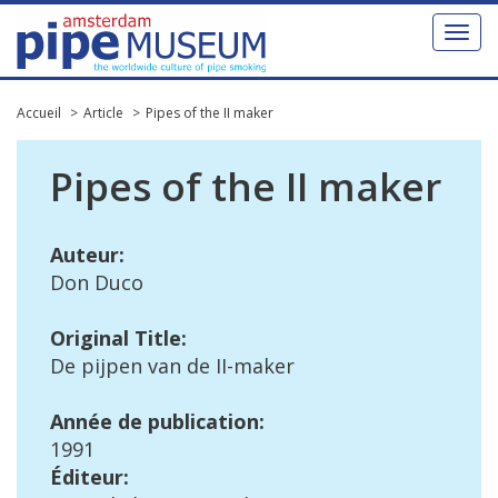
Toggl
naviga
Accueil
Article
Pipes of the II maker
Pipes
of
the
II
maker
Auteur
:
Don
Duco
Original
Title
:
De
pijpen
van
de
II
-
maker
Ann
é
e
de
publication
:
1991
É
diteur
: