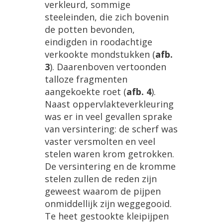
verkleurd
,
sommige
steeleinden
,
die
zich
bovenin
de
potten
bevonden
,
eindigden
in
roodachtige
verkookte
mondstukken
(
afb
.
3
).
Daarenboven
vertoonden
talloze
fragmenten
aangekoekte
roet
(
afb
.
4
).
Naast
oppervlakteverkleuring
was
er
in
veel
gevallen
sprake
van
versintering
:
de
scherf
was
vaster
versmolten
en
veel
stelen
waren
krom
getrokken
.
De
versintering
en
de
kromme
stelen
zullen
de
reden
zijn
geweest
waarom
de
pijpen
onmiddellijk
zijn
weggegooid
.
Te
heet
gestookte
kleipijpen