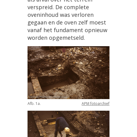
verspreid
.
De
complete
oveninhoud
was
verloren
gegaan
en
de
oven
zelf
moest
vanaf
het
fundament
opnieuw
worden
opgemetseld
.
Afb
.
1a
.
APM
fotoarchief