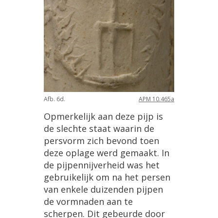
Afb
.
6d
.
APM
10
.
465a
Opmerkelijk
aan
deze
pijp
is
de
slechte
staat
waarin
de
persvorm
zich
bevond
toen
deze
oplage
werd
gemaakt
.
In
de
pijpennijverheid
was
het
gebruikelijk
om
na
het
persen
van
enkele
duizenden
pijpen
de
vormnaden
aan
te
scherpen
.
Dit
gebeurde
door