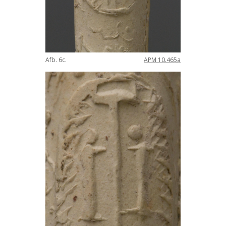
Afb
.
6c
.
APM
10
.
465a