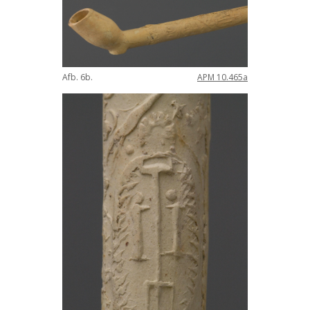
Afb
.
6b
.
APM
10
.
465a