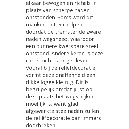
elkaar
bewogen
en
richels
in
plaats
van
scherpe
naden
ontstonden
.
Soms
werd
dit
mankement
verholpen
doordat
de
tremster
de
zware
naden
wegsneed
,
waardoor
een
dunnere
kwetsbare
steel
ontstond
.
Andere
keren
is
deze
richel
zichtbaar
gebleven
.
Vooral
bij
de
reli
ë
fdecoratie
vormt
deze
oneffenheid
een
dikke
logge
kleirug
.
Dit
is
begrijpelijk
omdat
juist
op
deze
plaats
het
wegstrijken
moeilijk
is
,
want
glad
afgewerkte
steelnaden
zullen
de
reli
ë
fdecoratie
dan
immers
doorbreken
.