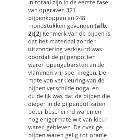
In
totaal
zijn
in
de
eerste
fase
van
opgraven
321
pijpenkoppen
en
248
mondstukken
gevonden
(
afb
.
2
).
[
2
]
Kenmerk
van
de
pijpen
is
dat
het
materiaal
zonder
uitzondering
verkleurd
was
doordat
de
pijpenpotten
waren
opengebarsten
en
de
vlammen
vrij
spel
kregen
.
De
mate
van
verkleuring
van
de
pijpen
verschilde
nogal
en
duidelijk
was
dat
de
pijpen
die
dieper
in
de
pijpenpot
zaten
beter
beschermd
waren
en
nog
enigermate
wit
van
kleur
waren
gebleven
.
De
overige
pijpen
waren
gelig
tot
oranje