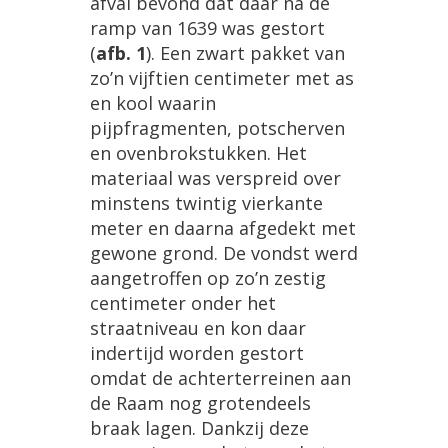
afval
bevond
dat
daar
na
de
ramp
van
1639
was
gestort
(
afb
.
1
).
Een
zwart
pakket
van
zo
’
n
vijftien
centimeter
met
as
en
kool
waarin
pijpfragmenten
,
potscherven
en
ovenbrokstukken
.
Het
materiaal
was
verspreid
over
minstens
twintig
vierkante
meter
en
daarna
afgedekt
met
gewone
grond
.
De
vondst
werd
aangetroffen
op
zo
’
n
zestig
centimeter
onder
het
straatniveau
en
kon
daar
indertijd
worden
gestort
omdat
de
achterterreinen
aan
de
Raam
nog
grotendeels
braak
lagen
.
Dankzij
deze