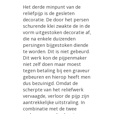
Het
derde
minpunt
van
de
reli
ë
fpijp
is
de
gesleten
decoratie
.
De
door
het
persen
schurende
klei
zwakte
de
in
de
vorm
uitgestoken
decoratie
af
,
die
na
enkele
duizenden
persingen
bijgestoken
diende
te
worden
.
Dit
is
niet
gebeurd
.
Dit
werk
kon
de
pijpenmaker
niet
zelf
doen
maar
moest
tegen
betaling
bij
een
graveur
gebeuren
en
hierop
heeft
men
dus
bezuinigd
.
Omdat
de
scherpte
van
het
reli
ë
fwerk
vervaagde
,
verloor
de
pijp
zijn
aantrekkelijke
uitstraling
.
In
combinatie
met
de
twee