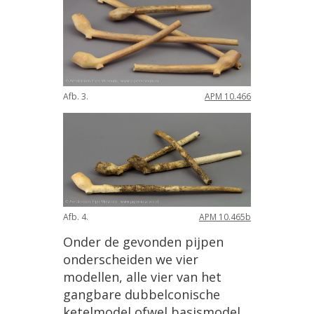
Afb
.
3
.
APM
10
.
466
Afb
.
4
.
APM
10
.
465b
Onder
de
gevonden
pijpen
onderscheiden
we
vier
modellen
,
alle
vier
van
het
gangbare
dubbelconische
ketelmodel
ofwel
basismodel