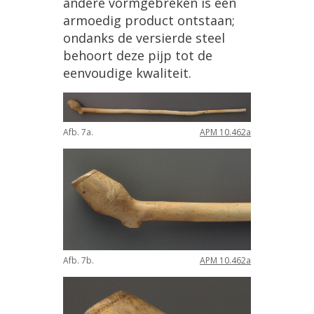
andere
vormgebreken
is
een
armoedig
product
ontstaan
;
ondanks
de
versierde
steel
behoort
deze
pijp
tot
de
eenvoudige
kwaliteit
.
Afb
.
7a
.
APM
10
.
462a
Afb
.
7b
.
APM
10
.
462a