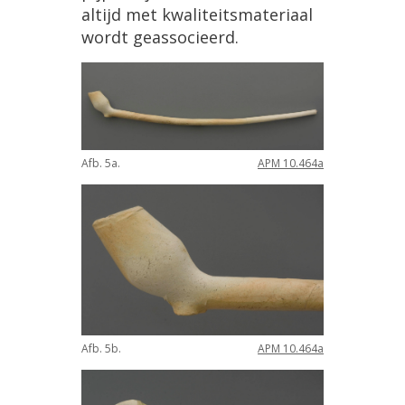
altijd
met
kwaliteitsmateriaal
wordt
geassocieerd
.
Afb
.
5a
.
APM
10
.
464a
Afb
.
5b
.
APM
10
.
464a