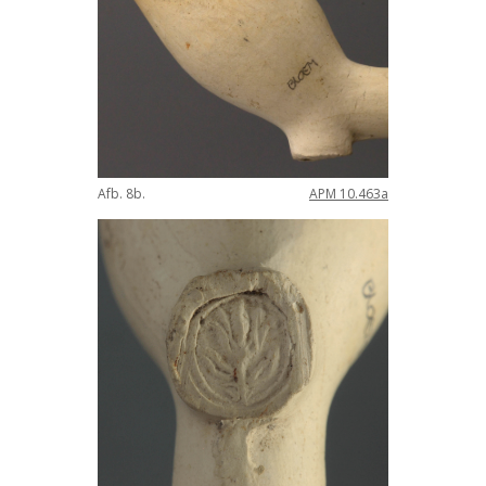
Afb
.
8b
.
APM
10
.
463a