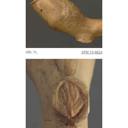
Afb
.
7c
.
APM
10
.
462a