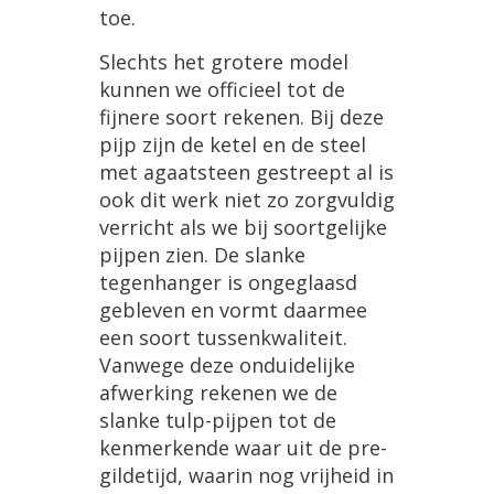
toe
.
Slechts
het
grotere
model
kunnen
we
officieel
tot
de
fijnere
soort
rekenen
.
Bij
deze
pijp
zijn
de
ketel
en
de
steel
met
agaatsteen
gestreept
al
is
ook
dit
werk
niet
zo
zorgvuldig
verricht
als
we
bij
soortgelijke
pijpen
zien
.
De
slanke
tegenhanger
is
ongeglaasd
gebleven
en
vormt
daarmee
een
soort
tussenkwaliteit
.
Vanwege
deze
onduidelijke
afwerking
rekenen
we
de
slanke
tulp
-
pijpen
tot
de
kenmerkende
waar
uit
de
pre
-
gildetijd
,
waarin
nog
vrijheid
in