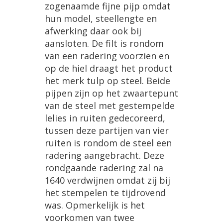
zogenaamde
fijne
pijp
omdat
hun
model
,
steellengte
en
afwerking
daar
ook
bij
aansloten
.
De
filt
is
rondom
van
een
radering
voorzien
en
op
de
hiel
draagt
het
product
het
merk
tulp
op
steel
.
Beide
pijpen
zijn
op
het
zwaartepunt
van
de
steel
met
gestempelde
lelies
in
ruiten
gedecoreerd
,
tussen
deze
partijen
van
vier
ruiten
is
rondom
de
steel
een
radering
aangebracht
.
Deze
rondgaande
radering
zal
na
1640
verdwijnen
omdat
zij
bij
het
stempelen
te
tijdrovend
was
.
Opmerkelijk
is
het
voorkomen
van
twee