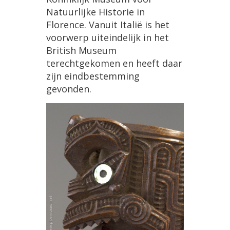
Natuurlijke
Historie
in
Florence
.
Vanuit
Itali
ë
is
het
voorwerp
uiteindelijk
in
het
British
Museum
terechtgekomen
en
heeft
daar
zijn
eindbestemming
gevonden
.