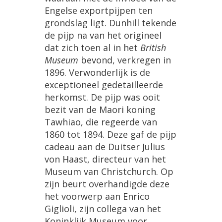
Engelse
exportpijpen
ten
grondslag
ligt
.
Dunhill
tekende
de
pijp
na
van
het
origineel
dat
zich
toen
al
in
het
British
Museum
bevond
,
verkregen
in
1896
.
Verwonderlijk
is
de
exceptioneel
gedetailleerde
herkomst
.
De
pijp
was
ooit
bezit
van
de
Maori
koning
Tawhiao
,
die
regeerde
van
1860
tot
1894
.
Deze
gaf
de
pijp
cadeau
aan
de
Duitser
Julius
von
Haast
,
directeur
van
het
Museum
van
Christchurch
.
Op
zijn
beurt
overhandigde
deze
het
voorwerp
aan
Enrico
Giglioli
,
zijn
collega
van
het
Koninklijk
Museum
voor