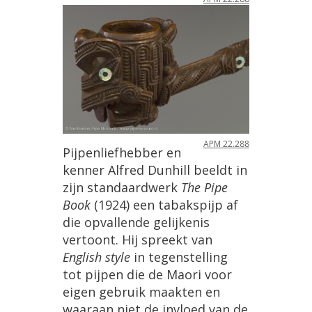
APM
22
.
288
Pijpenliefhebber
en
kenner
Alfred
Dunhill
beeldt
in
zijn
standaardwerk
The
Pipe
Book
(
1924
)
een
tabakspijp
af
die
opvallende
gelijkenis
vertoont
.
Hij
spreekt
van
English
style
in
tegenstelling
tot
pijpen
die
de
Maori
voor
eigen
gebruik
maakten
en
waaraan
niet
de
invloed
van
de