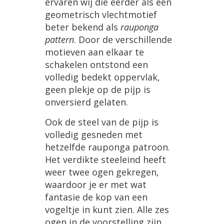
ervaren
wij
die
eerder
als
een
geometrisch
vlechtmotief
beter
bekend
als
rauponga
pattern
.
Door
de
verschillende
motieven
aan
elkaar
te
schakelen
ontstond
een
volledig
bedekt
oppervlak
,
geen
plekje
op
de
pijp
is
onversierd
gelaten
.
Ook
de
steel
van
de
pijp
is
volledig
gesneden
met
hetzelfde
rauponga
patroon
.
Het
verdikte
steeleind
heeft
weer
twee
ogen
gekregen
,
waardoor
je
er
met
wat
fantasie
de
kop
van
een
vogeltje
in
kunt
zien
.
Alle
zes
ogen
in
de
voorstelling
zijn