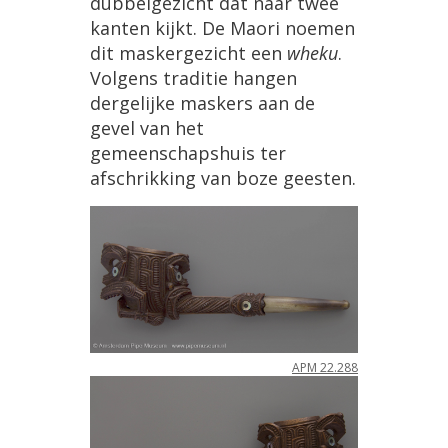
dubbelgezicht
dat
naar
twee
kanten
kijkt
.
De
Maori
noemen
dit
maskergezicht
een
wheku
.
Volgens
traditie
hangen
dergelijke
maskers
aan
de
gevel
van
het
gemeenschapshuis
ter
afschrikking
van
boze
geesten
.
APM
22
.
288