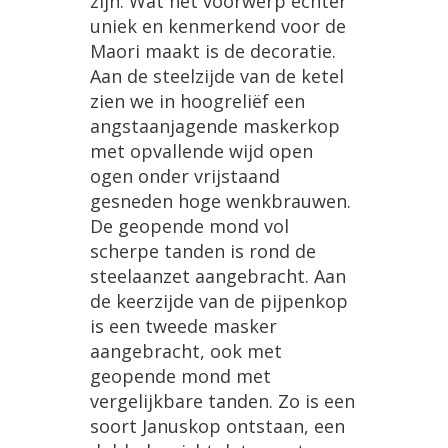
zijn
.
Wat
het
voorwerp
echter
uniek
en
kenmerkend
voor
de
Maori
maakt
is
de
decoratie
.
Aan
de
steelzijde
van
de
ketel
zien
we
in
hoogreli
ë
f
een
angstaanjagende
maskerkop
met
opvallende
wijd
open
ogen
onder
vrijstaand
gesneden
hoge
wenkbrauwen
.
De
geopende
mond
vol
scherpe
tanden
is
rond
de
steelaanzet
aangebracht
.
Aan
de
keerzijde
van
de
pijpenkop
is
een
tweede
masker
aangebracht
,
ook
met
geopende
mond
met
vergelijkbare
tanden
.
Zo
is
een
soort
Januskop
ontstaan
,
een