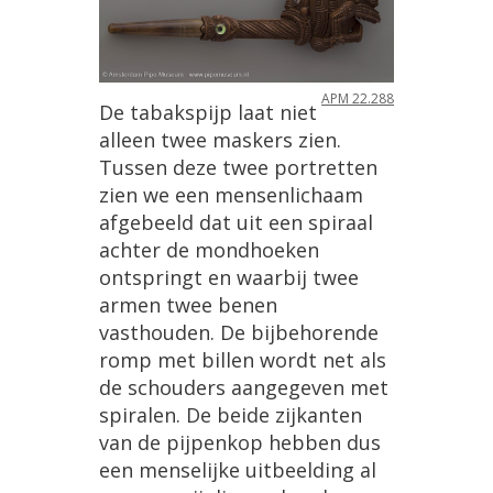
APM
22
.
288
De
tabakspijp
laat
niet
alleen
twee
maskers
zien
.
Tussen
deze
twee
portretten
zien
we
een
mensenlichaam
afgebeeld
dat
uit
een
spiraal
achter
de
mondhoeken
ontspringt
en
waarbij
twee
armen
twee
benen
vasthouden
.
De
bijbehorende
romp
met
billen
wordt
net
als
de
schouders
aangegeven
met
spiralen
.
De
beide
zijkanten
van
de
pijpenkop
hebben
dus
een
menselijke
uitbeelding
al