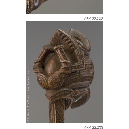
APM
22
.
288
APM
22
.
288