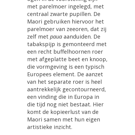
met
parelmoer
ingelegd
,
met
centraal
zwarte
pupillen
.
De
Maori
gebruiken
hiervoor
het
parelmoer
van
zeeoren
,
dat
zij
zelf
met
paua
aanduiden
.
De
tabakspijp
is
gemonteerd
met
een
recht
buffelhoornen
roer
met
afgeplatte
beet
en
knoop
,
die
vormgeving
is
een
typisch
Europees
element
.
De
aanzet
van
het
separate
roer
is
heel
aantrekkelijk
gecontourneerd
,
een
vinding
die
in
Europa
in
die
tijd
nog
niet
bestaat
.
Hier
komt
de
kopieerlust
van
de
Maori
samen
met
hun
eigen
artistieke
inzicht
.