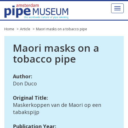
Toggl
naviga
Home
Article
Maori masks on a tobacco pipe
Maori
masks
on
a
tobacco
pipe
Author
:
Don
Duco
Original
Title
:
Maskerkoppen
van
de
Maori
op
een
tabakspijp
Publication
Year
: