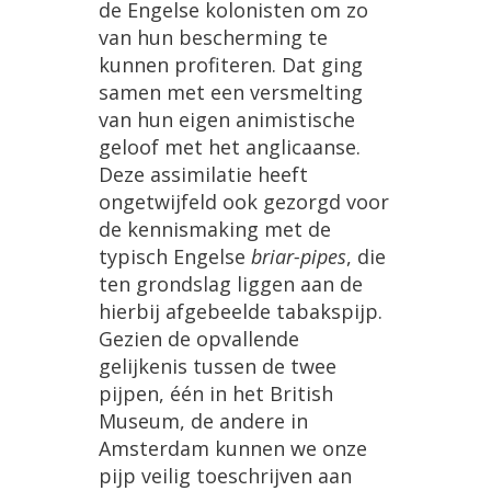
de
Engelse
kolonisten
om
zo
van
hun
bescherming
te
kunnen
profiteren
.
Dat
ging
samen
met
een
versmelting
van
hun
eigen
animistische
geloof
met
het
anglicaanse
.
Deze
assimilatie
heeft
ongetwijfeld
ook
gezorgd
voor
de
kennismaking
met
de
typisch
Engelse
briar
-
pipes
,
die
ten
grondslag
liggen
aan
de
hierbij
afgebeelde
tabakspijp
.
Gezien
de
opvallende
gelijkenis
tussen
de
twee
pijpen
, éé
n
in
het
British
Museum
,
de
andere
in
Amsterdam
kunnen
we
onze
pijp
veilig
toeschrijven
aan