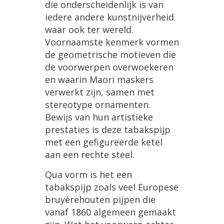
die
onderscheidenlijk
is
van
iedere
andere
kunstnijverheid
waar
ook
ter
wereld
.
Voornaamste
kenmerk
vormen
de
geometrische
motieven
die
de
voorwerpen
overwoekeren
en
waarin
Maori
maskers
verwerkt
zijn
,
samen
met
stereotype
ornamenten
.
Bewijs
van
hun
artistieke
prestaties
is
deze
tabakspijp
met
een
gefigureerde
ketel
aan
een
rechte
steel
.
Qua
vorm
is
het
een
tabakspijp
zoals
veel
Europese
bruy
è
rehouten
pijpen
die
vanaf
1860
algemeen
gemaakt