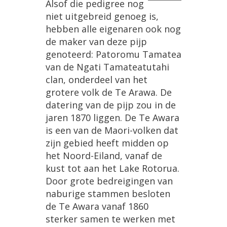
Alsof
die
pedigree
nog
niet
uitgebreid
genoeg
is
,
hebben
alle
eigenaren
ook
nog
de
maker
van
deze
pijp
genoteerd
:
Patoromu
Tamatea
van
de
Ngati
Tamateatutahi
clan
,
onderdeel
van
het
grotere
volk
de
Te
Arawa
.
De
datering
van
de
pijp
zou
in
de
jaren
1870
liggen
.
De
Te
Awara
is
een
van
de
Maori
-
volken
dat
zijn
gebied
heeft
midden
op
het
Noord
-
Eiland
,
vanaf
de
kust
tot
aan
het
Lake
Rotorua
.
Door
grote
bedreigingen
van
naburige
stammen
besloten
de
Te
Awara
vanaf
1860
sterker
samen
te
werken
met