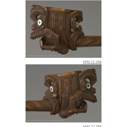
APM
22
.
288
APM
22
.
288