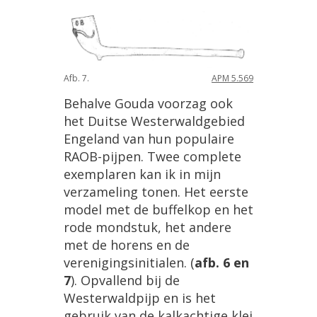
Afb
.
7
.
APM
5
.
569
Behalve
Gouda
voorzag
ook
het
Duitse
Westerwaldgebied
Engeland
van
hun
populaire
RAOB
-
pijpen
.
Twee
complete
exemplaren
kan
ik
in
mijn
verzameling
tonen
.
Het
eerste
model
met
de
buffelkop
en
het
rode
mondstuk
,
het
andere
met
de
horens
en
de
verenigingsinitialen
. (
afb
.
6
en
7
).
Opvallend
bij
de
Westerwaldpijp
en
is
het
gebruik
van
de
kalkachtige
klei