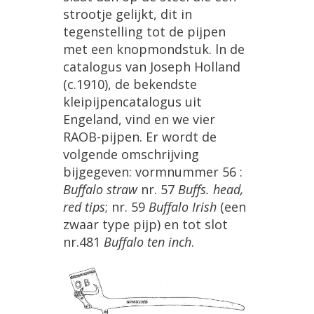
strootje
gelijkt
,
dit
in
tegenstelling
tot
de
pijpen
met
een
knopmondstuk
.
ln
de
catalogus
van
Joseph
Holland
(
c
.
1910
),
de
bekendste
kleipijpencatalogus
uit
Engeland
,
vind
en
we
vier
RAOB
-
pijpen
.
Er
wordt
de
volgende
omschrijving
bijgegeven
:
vormnummer
56
:
Buffalo
straw
nr
.
57
Buffs
.
head
,
red
tips
;
nr
.
59
Buffalo
Irish
(
een
zwaar
type
pijp
)
en
tot
slot
nr
.
481
Buffalo
ten
inch
.