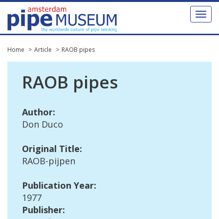
Toggl
naviga
Home
Article
RAOB pipes
RAOB
pipes
Author
:
Don
Duco
Original
Title
:
RAOB
-
pijpen
Publication
Year
:
1977
Publisher
: