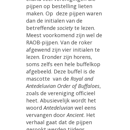
pijpen
op
bestelling
lieten
maken
.
Op
deze
pijpen
waren
dan
de
initialen
van
de
betreffende
society
te
lezen
.
Meest
voorkomend
zijn
wel
de
RAOB
-
pijpen
.
Van
de
roker
afgewend
zijn
vier
initialen
te
lezen
.
Eronder
zijn
horens
,
soms
zelfs
een
hele
buffelkop
afgebeeld
.
Deze
buffel
is
de
mascotte
van
de
Royal
and
Antedeluvian
Order
of
Buffaloes
,
zoals
de
vereniging
officieel
heet
.
Abusievelijk
wordt
het
woord
Antedeluvian
wel
eens
vervangen
door
Ancient
.
Het
verhaal
gaat
dat
de
pijpen
gerookt
werden
tijdens