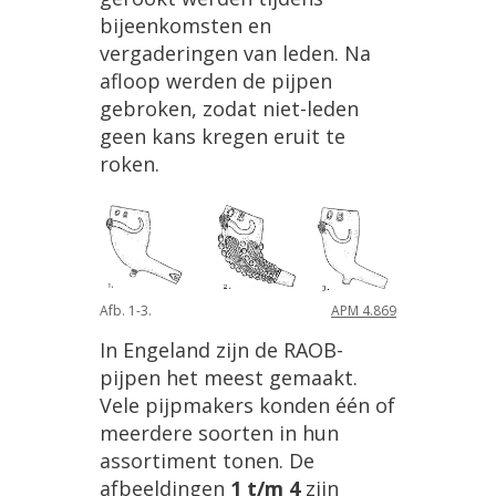
bijeenkomsten
en
vergaderingen
van
leden
.
Na
afloop
werden
de
pijpen
gebroken
,
zodat
niet
-
leden
geen
kans
kregen
eruit
te
roken
.
Afb
.
1
-
3
.
APM
4
.
869
In
Engeland
zijn
de
RAOB
-
pijpen
het
meest
gemaakt
.
Vele
pijpmakers
konden
éé
n
of
meerdere
soorten
in
hun
assortiment
tonen
.
De
afbeeldingen
1
t
/
m
4
zijn