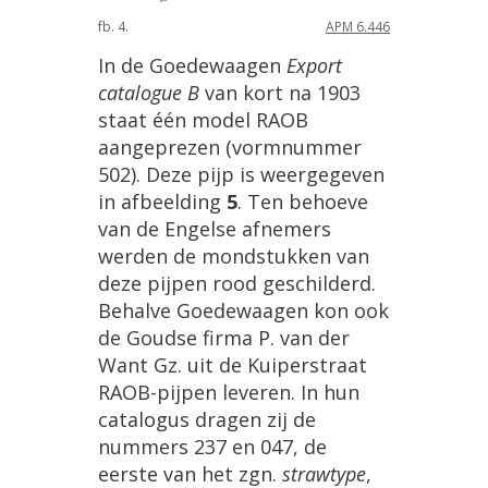
fb
.
4
.
APM
6
.
446
In
de
Goedewaagen
Export
catalogue
B
van
kort
na
1903
staat
éé
n
model
RAOB
aangeprezen
(
vormnummer
502
).
Deze
pijp
is
weergegeven
in
afbeelding
5
.
Ten
behoeve
van
de
Engelse
afnemers
werden
de
mondstukken
van
deze
pijpen
rood
geschilderd
.
Behalve
Goedewaagen
kon
ook
de
Goudse
firma
P
.
van
der
Want
Gz
.
uit
de
Kuiperstraat
RAOB
-
pijpen
leveren
.
In
hun
catalogus
dragen
zij
de
nummers
237
en
047
,
de
eerste
van
het
zgn
.
straw
type
,