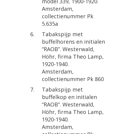
model
339
,
1900
-
1920
.
Amsterdam
,
collectienummer
Pk
5
.
635a
Tabakspijp
met
buffelhorens
en
initialen
“
RAOB
”.
Westerwald
,
H
ö
hr
,
firma
Theo
Lamp
,
1920
-
1940
.
Amsterdam
,
collectienummer
Pk
860
Tabakspijp
met
buffelkop
en
initialen
“
RAOB
”.
Westerwald
,
H
ö
hr
,
firma
Theo
Lamp
,
1920
-
1940
.
Amsterdam
,