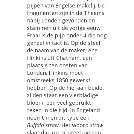
pijpen
van
Engelse
makelij
.
De
fragmenten
zijn
in
de
Theems
nabij
Londen
gevonden
en
stammen
uit
de
vorige
eeuw
.
Fraai
is
de
pijp
onder
4
die
nog
geheel
in
tact
is
.
Op
de
steel
de
naam
van
de
maker
,
ene
Hinkins
uit
Chatham
,
een
plaatsje
ten
oosten
van
Londen
.
Hinkins
moet
omstreeks
1850
gewerkt
hebben
.
Op
de
hiel
aan
beide
zijden
staat
een
vierbladige
bloem
,
een
veel
gebruikt
teken
in
die
tijd
.
In
Engeland
noemt
men
dit
type
een
Buffalo
straw
.
Het
woord
straw
slaat
dan
op
de
steel
die
een