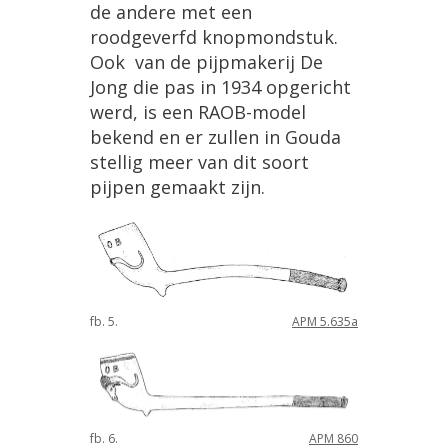
de
andere
met
een
roodgeverfd
knopmondstuk
.
Ook
van
de
pijpmakerij
De
Jong
die
pas
in
1934
opgericht
werd
,
is
een
RAOB
-
model
bekend
en
er
zullen
in
Gouda
stellig
meer
van
dit
soort
pijpen
gemaakt
zijn
.
fb
.
5
.
APM
5
.
635a
fb
.
6
.
APM
860