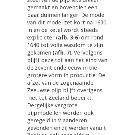
gemaakt
en
bovendien
een
paar
duimen
langer
.
De
mode
van
dit
model
zet
kort
na
1630
in
en
de
ketel
wordt
steeds
explicieter
(
afb
.
3
-
6
)
om
rond
1640
tot
volle
wasdom
te
zijn
gekomen
(
afb
.
7
).
Vervolgens
blijft
deze
tot
aan
het
eind
van
de
zeventiende
eeuw
in
die
grotere
vorm
in
productie
.
De
afzet
van
de
zogenaamde
Zeeuwse
pijp
blijft
overigens
niet
tot
Zeeland
beperkt
.
Dergelijke
vergrote
pijpmodellen
worden
ook
geregeld
in
Vlaanderen
gevonden
en
zij
werden
vanuit