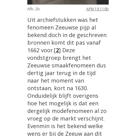
Afb
.
2b
.
APM
19
.
110b
Uit
archiefstukken
was
het
fenomeen
Zeeuwse
pijp
al
bekend
doch
in
de
geschreven
bronnen
komt
dit
pas
vanaf
1662
voor
.
[
2
]
Deze
vondstgroep
brengt
het
Zeeuwse
smaakfenomeen
dus
dertig
jaar
terug
in
de
tijd
naar
het
moment
van
ontstaan
,
kort
na
1630
.
Onduidelijk
blijft
overigens
hoe
het
mogelijk
is
dat
een
dergelijk
modefenomeen
al
zo
vroeg
op
de
markt
verschijnt
.
Evenmin
is
het
bekend
welke
wens
er
bij
de
Zeeuw
aan
dit