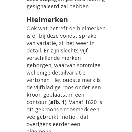
gesignaleerd
zal
hebben
.
Hielmerken
Ook
wat
betreft
de
hielmerken
is
er
bij
deze
vondst
sprake
van
variatie
,
zij
het
weer
in
detail
.
Er
zijn
slechts
vijf
verschillende
merken
geborgen
,
waarvan
sommige
wel
enige
detailvariatie
vertonen
.
Het
oudste
merk
is
de
vijfbladige
roos
onder
een
kroon
geplaatst
in
een
contour
(
afb
.
1
).
Vanaf
1620
is
dit
gekroonde
roosmerk
een
veelgebruikt
motief
,
dat
overigens
eerder
een
algemene