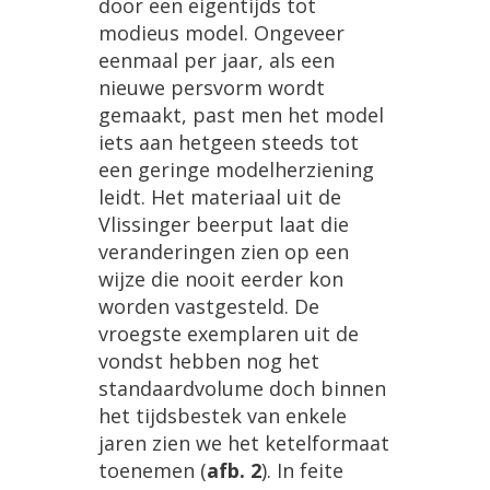
door
een
eigentijds
tot
modieus
model
.
Ongeveer
eenmaal
per
jaar
,
als
een
nieuwe
persvorm
wordt
gemaakt
,
past
men
het
model
iets
aan
hetgeen
steeds
tot
een
geringe
modelherziening
leidt
.
Het
materiaal
uit
de
Vlissinger
beerput
laat
die
veranderingen
zien
op
een
wijze
die
nooit
eerder
kon
worden
vastgesteld
.
De
vroegste
exemplaren
uit
de
vondst
hebben
nog
het
standaardvolume
doch
binnen
het
tijdsbestek
van
enkele
jaren
zien
we
het
ketelformaat
toenemen
(
afb
.
2
).
In
feite