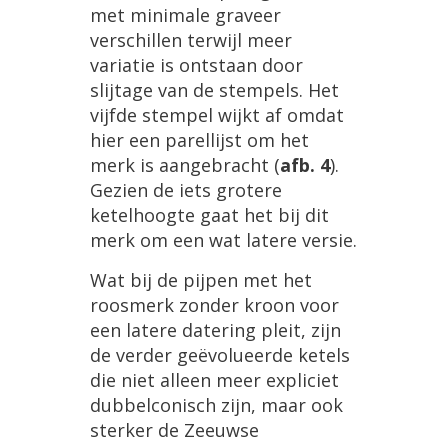
met
minimale
graveer
verschillen
terwijl
meer
variatie
is
ontstaan
door
slijtage
van
de
stempels
.
Het
vijfde
stempel
wijkt
af
omdat
hier
een
parellijst
om
het
merk
is
aangebracht
(
afb
.
4
).
Gezien
de
iets
grotere
ketelhoogte
gaat
het
bij
dit
merk
om
een
wat
latere
versie
.
Wat
bij
de
pijpen
met
het
roosmerk
zonder
kroon
voor
een
latere
datering
pleit
,
zijn
de
verder
ge
ë
volueerde
ketels
die
niet
alleen
meer
expliciet
dubbelconisch
zijn
,
maar
ook
sterker
de
Zeeuwse