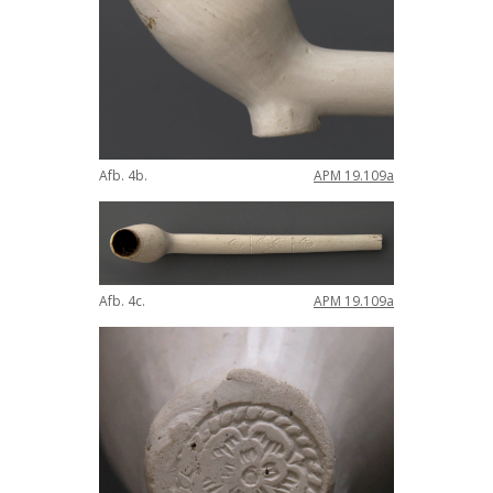
Afb
.
4b
.
APM
19
.
109a
Afb
.
4c
.
APM
19
.
109a