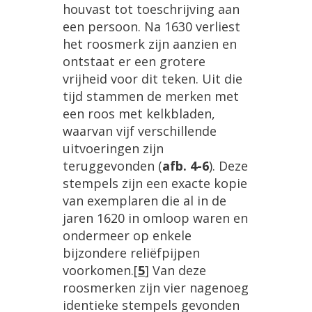
houvast
tot
toeschrijving
aan
een
persoon
.
Na
1630
verliest
het
roosmerk
zijn
aanzien
en
ontstaat
er
een
grotere
vrijheid
voor
dit
teken
.
Uit
die
tijd
stammen
de
merken
met
een
roos
met
kelkbladen
,
waarvan
vijf
verschillende
uitvoeringen
zijn
teruggevonden
(
afb
.
4
-
6
).
Deze
stempels
zijn
een
exacte
kopie
van
exemplaren
die
al
in
de
jaren
1620
in
omloop
waren
en
ondermeer
op
enkele
bijzondere
reli
ë
fpijpen
voorkomen
.
[
5
]
Van
deze
roosmerken
zijn
vier
nagenoeg
identieke
stempels
gevonden