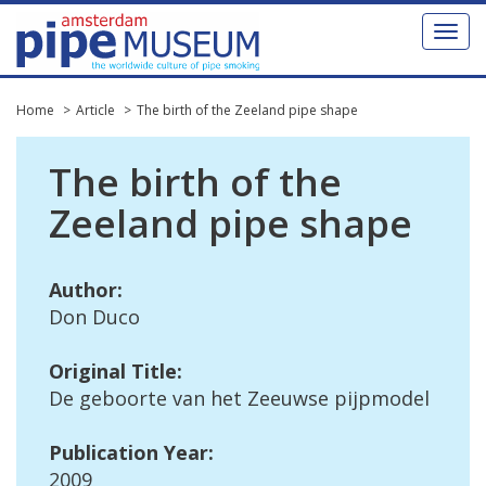
Toggl
naviga
Home
Article
The birth of the Zeeland pipe shape
The
birth
of
the
Zeeland
pipe
shape
Author
:
Don
Duco
Original
Title
:
De
geboorte
van
het
Zeeuwse
pijpmodel
Publication
Year
:
2009