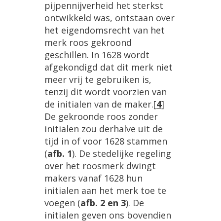
pijpennijverheid
het
sterkst
ontwikkeld
was
,
ontstaan
over
het
eigendomsrecht
van
het
merk
roos
gekroond
geschillen
.
In
1628
wordt
afgekondigd
dat
dit
merk
niet
meer
vrij
te
gebruiken
is
,
tenzij
dit
wordt
voorzien
van
de
initialen
van
de
maker
.
[
4
]
De
gekroonde
roos
zonder
initialen
zou
derhalve
uit
de
tijd
in
of
voor
1628
stammen
(
afb
.
1
).
De
stedelijke
regeling
over
het
roosmerk
dwingt
makers
vanaf
1628
hun
initialen
aan
het
merk
toe
te
voegen
(
afb
.
2
en
3
).
De
initialen
geven
ons
bovendien