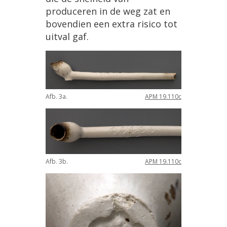
produceren
in
de
weg
zat
en
bovendien
een
extra
risico
tot
uitval
gaf
.
Afb
.
3a
.
APM
19
.
110c
Afb
.
3b
.
APM
19
.
110c