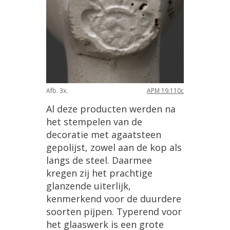
Afb
.
3x
.
APM
19
.
110c
Al
deze
producten
werden
na
het
stempelen
van
de
decoratie
met
agaatsteen
gepolijst
,
zowel
aan
de
kop
als
langs
de
steel
.
Daarmee
kregen
zij
het
prachtige
glanzende
uiterlijk
,
kenmerkend
voor
de
duurdere
soorten
pijpen
.
Typerend
voor
het
glaaswerk
is
een
grote