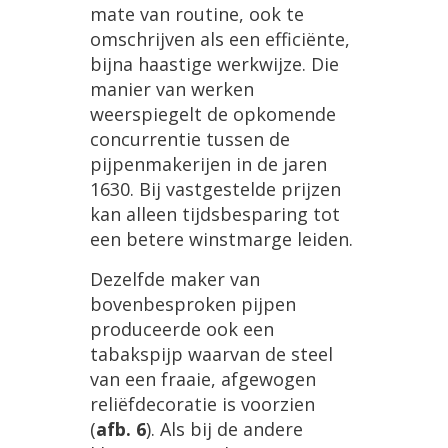
mate
van
routine
,
ook
te
omschrijven
als
een
effici
ë
nte
,
bijna
haastige
werkwijze
.
Die
manier
van
werken
weerspiegelt
de
opkomende
concurrentie
tussen
de
pijpenmakerijen
in
de
jaren
1630
.
Bij
vastgestelde
prijzen
kan
alleen
tijdsbesparing
tot
een
betere
winstmarge
leiden
.
Dezelfde
maker
van
bovenbesproken
pijpen
produceerde
ook
een
tabakspijp
waarvan
de
steel
van
een
fraaie
,
afgewogen
reli
ë
fdecoratie
is
voorzien
(
afb
.
6
).
Als
bij
de
andere