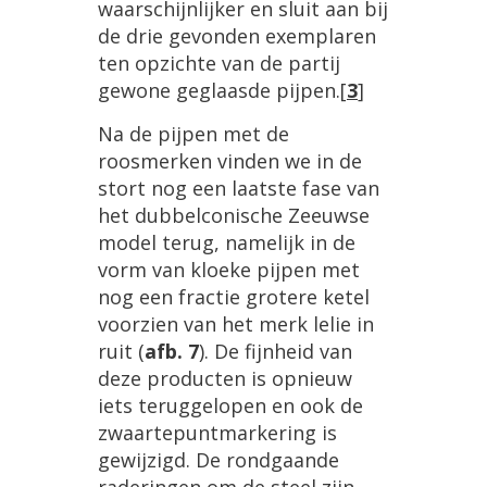
waarschijnlijker
en
sluit
aan
bij
de
drie
gevonden
exemplaren
ten
opzichte
van
de
partij
gewone
geglaasde
pijpen
.
[
3
]
Na
de
pijpen
met
de
roosmerken
vinden
we
in
de
stort
nog
een
laatste
fase
van
het
dubbelconische
Zeeuwse
model
terug
,
namelijk
in
de
vorm
van
kloeke
pijpen
met
nog
een
fractie
grotere
ketel
voorzien
van
het
merk
lelie
in
ruit
(
afb
.
7
).
De
fijnheid
van
deze
producten
is
opnieuw
iets
teruggelopen
en
ook
de
zwaartepuntmarkering
is
gewijzigd
.
De
rondgaande