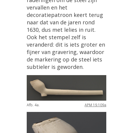
raderingen
om
de
steel
zijn
vervallen
en
het
decoratiepatroon
keert
terug
naar
dat
van
de
jaren
rond
1630
,
dus
met
lelies
in
ruit
.
Ook
het
stempel
zelf
is
veranderd
:
dit
is
iets
groter
en
fijner
van
gravering
,
waardoor
de
markering
op
de
steel
iets
subtieler
is
geworden
.
Afb
.
4a
.
APM
19
.
109a