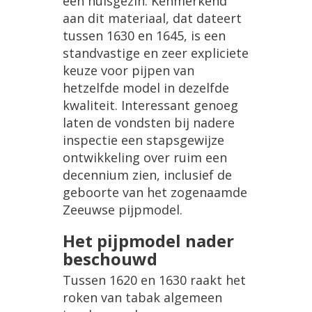
éé
n
huisgezin
.
Kenmerkend
aan
dit
materiaal
,
dat
dateert
tussen
1630
en
1645
,
is
een
standvastige
en
zeer
expliciete
keuze
voor
pijpen
van
hetzelfde
model
in
dezelfde
kwaliteit
.
Interessant
genoeg
laten
de
vondsten
bij
nadere
inspectie
een
stapsgewijze
ontwikkeling
over
ruim
een
decennium
zien
,
inclusief
de
geboorte
van
het
zogenaamde
Zeeuwse
pijpmodel
.
Het
pijpmodel
nader
beschouwd
Tussen
1620
en
1630
raakt
het
roken
van
tabak
algemeen