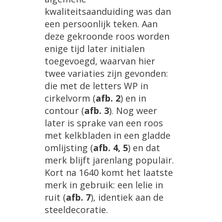
kwaliteitsaanduiding
was
dan
een
persoonlijk
teken
.
Aan
deze
gekroonde
roos
worden
enige
tijd
later
initialen
toegevoegd
,
waarvan
hier
twee
variaties
zijn
gevonden
:
die
met
de
letters
WP
in
cirkelvorm
(
afb
.
2
)
en
in
contour
(
afb
.
3
).
Nog
weer
later
is
sprake
van
een
roos
met
kelkbladen
in
een
gladde
omlijsting
(
afb
.
4
,
5
)
en
dat
merk
blijft
jarenlang
populair
.
Kort
na
1640
komt
het
laatste
merk
in
gebruik
:
een
lelie
in
ruit
(
afb
.
7
),
identiek
aan
de
steeldecoratie
.