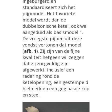
ingeburgerd
en
standaardiseert
zich
het
pijpmodel
.
Het
favoriete
model
wordt
dan
de
dubbelconische
ketel
,
ook
wel
aangeduid
als
basismodel
1
.
De
vroegste
pijpen
uit
deze
vondst
vertonen
dat
model
(
afb
.
1
).
Zij
zijn
van
de
fijne
kwaliteit
hetgeen
wil
zeggen
dat
zij
zorgvuldig
zijn
afgewerkt
,
inclusief
een
radering
rond
de
ketelopening
,
een
gestempeld
hielmerk
en
een
geglaasde
kop
en
steel
.