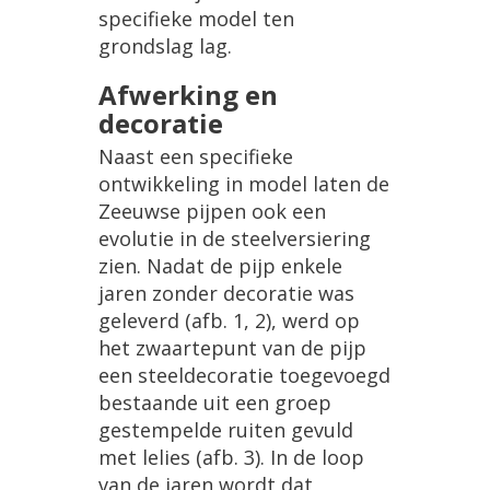
specifieke
model
ten
grondslag
lag
.
Afwerking
en
decoratie
Naast
een
specifieke
ontwikkeling
in
model
laten
de
Zeeuwse
pijpen
ook
een
evolutie
in
de
steelversiering
zien
.
Nadat
de
pijp
enkele
jaren
zonder
decoratie
was
geleverd
(
afb
.
1
,
2
),
werd
op
het
zwaartepunt
van
de
pijp
een
steeldecoratie
toegevoegd
bestaande
uit
een
groep
gestempelde
ruiten
gevuld
met
lelies
(
afb
.
3
).
In
de
loop
van
de
jaren
wordt
dat