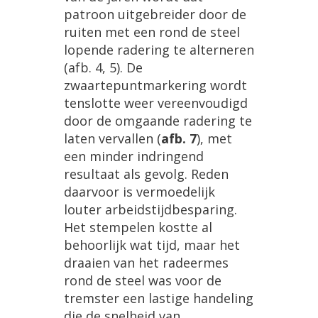
patroon
uitgebreider
door
de
ruiten
met
een
rond
de
steel
lopende
radering
te
alterneren
(
afb
.
4
,
5
).
De
zwaartepuntmarkering
wordt
tenslotte
weer
vereenvoudigd
door
de
omgaande
radering
te
laten
vervallen
(
afb
.
7
),
met
een
minder
indringend
resultaat
als
gevolg
.
Reden
daarvoor
is
vermoedelijk
louter
arbeidstijdbesparing
.
Het
stempelen
kostte
al
behoorlijk
wat
tijd
,
maar
het
draaien
van
het
radeermes
rond
de
steel
was
voor
de
tremster
een
lastige
handeling
die
de
snelheid
van