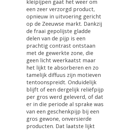
kleipijpen
gaat
het
weer
om
een
zeer
verzorgd
product
,
opnieuw
in
uitvoering
gericht
op
de
Zeeuwse
markt
.
Dankzij
de
fraai
gepolijste
gladde
delen
van
de
pijp
is
een
prachtig
contrast
ontstaan
met
de
gewerkte
zone
,
die
geen
licht
weerkaatst
maar
het
lijkt
te
absorberen
en
zo
tamelijk
diffuus
zijn
motieven
tentoonspreidt
.
Onduidelijk
blijft
of
een
dergelijk
reli
ë
fpijp
per
gros
werd
geleverd
,
of
dat
er
in
die
periode
al
sprake
was
van
een
geschenkpijp
bij
een
gros
gewone
,
onversierde
producten
.
Dat
laatste
lijkt