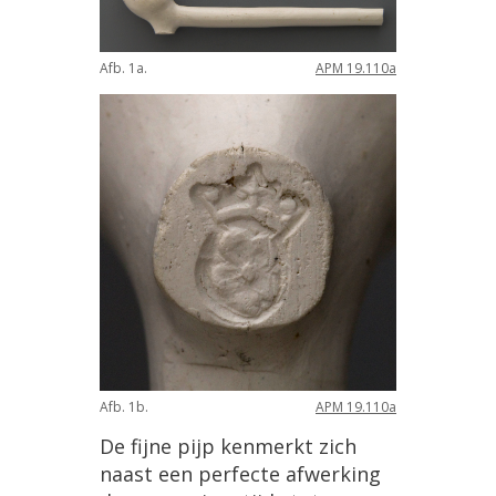
Afb
.
1a
.
APM
19
.
110a
Afb
.
1b
.
APM
19
.
110a
De
fijne
pijp
kenmerkt
zich
naast
een
perfecte
afwerking