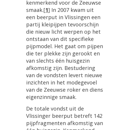
kenmerkend
voor
de
Zeeuwse
smaak
.
[
1
]
In
2007
kwam
uit
een
beerput
in
Vlissingen
een
partij
kleipijpen
tevoorschijn
die
nieuw
licht
werpen
op
het
ontstaan
van
dit
specifieke
pijpmodel
.
Het
gaat
om
pijpen
die
ter
plekke
zijn
gerookt
en
van
slechts
éé
n
huisgezin
afkomstig
zijn
.
Bestudering
van
de
vondsten
levert
nieuwe
inzichten
in
het
modegevoel
van
de
Zeeuwse
roker
en
diens
eigenzinnige
smaak
.
De
totale
vondst
uit
de
Vlissinger
beerput
betreft
142
pijpfragmenten
afkomstig
van