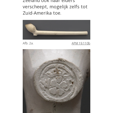
Zeeland
ook
naar
elders
verscheept
,
mogelijk
zelfs
tot
Zuid
-
Amerika
toe
.
Afb
.
2a
.
APM
19
.
110b