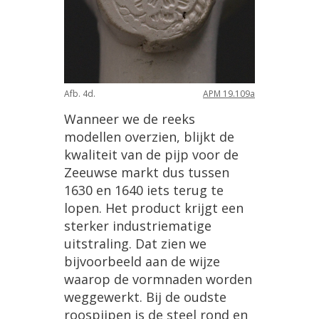
Afb
.
4d
.
APM
19
.
109a
Wanneer
we
de
reeks
modellen
overzien
,
blijkt
de
kwaliteit
van
de
pijp
voor
de
Zeeuwse
markt
dus
tussen
1630
en
1640
iets
terug
te
lopen
.
Het
product
krijgt
een
sterker
industriematige
uitstraling
.
Dat
zien
we
bijvoorbeeld
aan
de
wijze
waarop
de
vormnaden
worden
weggewerkt
.
Bij
de
oudste
roospijpen
is
de
steel
rond
en