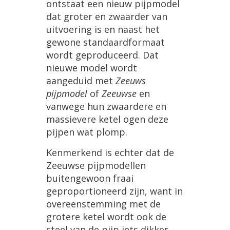
ontstaat
een
nieuw
pijpmodel
dat
groter
en
zwaarder
van
uitvoering
is
en
naast
het
gewone
standaardformaat
wordt
geproduceerd
.
Dat
nieuwe
model
wordt
aangeduid
met
Zeeuws
pijpmodel
of
Zeeuwse
en
vanwege
hun
zwaardere
en
massievere
ketel
ogen
deze
pijpen
wat
plomp
.
Kenmerkend
is
echter
dat
de
Zeeuwse
pijpmodellen
buitengewoon
fraai
geproportioneerd
zijn
,
want
in
overeenstemming
met
de
grotere
ketel
wordt
ook
de
steel
van
de
pijp
iets
dikker