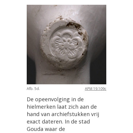
Afb
.
5d
.
APM
19
.
109c
De
opeenvolging
in
de
hielmerken
laat
zich
aan
de
hand
van
archiefstukken
vrij
exact
dateren
.
In
de
stad
Gouda
waar
de