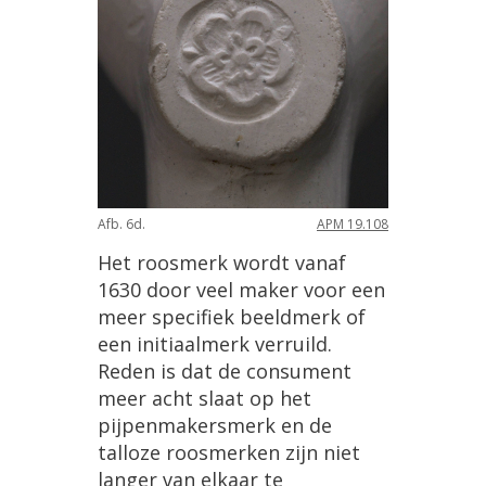
Afb
.
6d
.
APM
19
.
108
Het
roosmerk
wordt
vanaf
1630
door
veel
maker
voor
een
meer
specifiek
beeldmerk
of
een
initiaalmerk
verruild
.
Reden
is
dat
de
consument
meer
acht
slaat
op
het
pijpenmakersmerk
en
de
talloze
roosmerken
zijn
niet
langer
van
elkaar
te