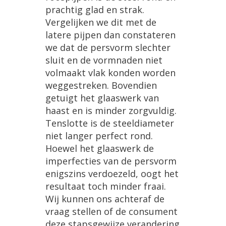
prachtig
glad
en
strak
.
Vergelijken
we
dit
met
de
latere
pijpen
dan
constateren
we
dat
de
persvorm
slechter
sluit
en
de
vormnaden
niet
volmaakt
vlak
konden
worden
weggestreken
.
Bovendien
getuigt
het
glaaswerk
van
haast
en
is
minder
zorgvuldig
.
Tenslotte
is
de
steeldiameter
niet
langer
perfect
rond
.
Hoewel
het
glaaswerk
de
imperfecties
van
de
persvorm
enigszins
verdoezeld
,
oogt
het
resultaat
toch
minder
fraai
.
Wij
kunnen
ons
achteraf
de
vraag
stellen
of
de
consument
deze
stapsgewijze
verandering