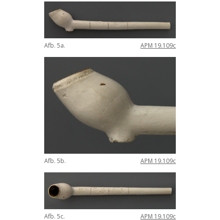
Afb
.
5a
.
APM
19
.
109c
Afb
.
5b
.
APM
19
.
109c
Afb
.
5c
.
APM
19
.
109c