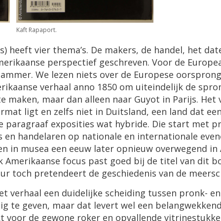
Kaft
Rapaport
.
s
)
heeft
vier
thema
’
s
.
De
makers
,
de
handel
,
het
dat
merikaanse
perspectief
geschreven
.
Voor
de
Europe
jammer
.
We
lezen
niets
over
de
Europese
oorspron
rikaanse
verhaal
anno
1850
om
uiteindelijk
de
spro
te
maken
,
maar
dan
alleen
naar
Guyot
in
Parijs
.
Het
ermat
ligt
en
zelfs
niet
in
Duitsland
,
een
land
dat
ee
e
paragraaf
exposities
wat
hybride
.
Die
start
met
pr
s
en
handelaren
op
nationale
en
internationale
eve
en
in
musea
een
eeuw
later
opnieuw
overwegend
in
k
Amerikaanse
focus
past
goed
bij
de
titel
van
dit
b
eur
toch
pretendeert
de
geschiedenis
van
de
meersc
et
verhaal
een
duidelijke
scheiding
tussen
pronk
-
en
tig
te
geven
,
maar
dat
levert
wel
een
belangwekken
t
voor
de
gewone
roker
en
opvallende
vitrinestukk