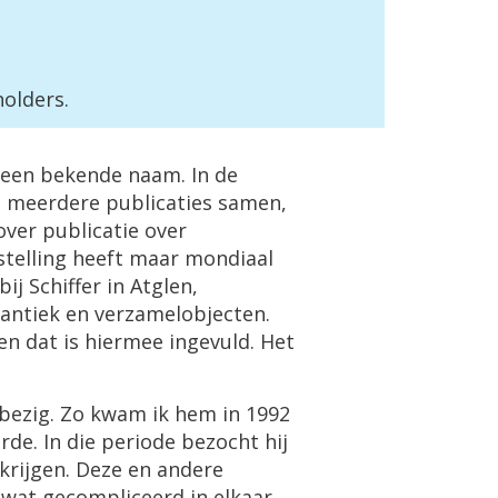
holders
.
een
bekende
naam
.
In
de
e
meerdere
publicaties
samen
,
over
publicatie
over
telling
heeft
maar
mondiaal
bij
Schiffer
in
Atglen
,
antiek
en
verzamelobjecten
.
en
dat
is
hiermee
ingevuld
.
Het
bezig
.
Zo
kwam
ik
hem
in
1992
erde
.
In
die
periode
bezocht
hij
krijgen
.
Deze
en
andere
wat
gecompliceerd
in
elkaar
.