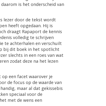
daarom
is
het
onderscheid
van
ls
lezer
door
de
tekst
wordt
jpen
heeft
opgedaan
.
Hij
is
och
draagt
Rapaport
de
kennis
edenis
volledig
te
schrijven
ie
te
achterhalen
en
verschuilt
p
bij
dit
boek
in
het
spotlicht
ezer
slechts
in
een
roes
van
wat
leren
zodat
deze
na
het
lezen
t
op
een
facet
waarover
je
oor
de
focus
op
de
waarde
van
handig
,
maar
al
dat
gekissebis
kken
speciaal
voor
de
het
met
de
wens
een