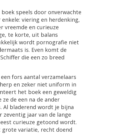
boek
speels
door
onverwachte
r
enkele
:
viering
en
herdenking
,
er
vreemde
en
curieuze
ge
,
te
korte
,
uit
balans
kkelijk
wordt
pornografie
niet
dermaats
is
.
Even
komt
de
Schiffer
die
een
zo
breed
een
fors
aantal
verzamelaars
cherp
en
zeker
niet
uniform
in
nteert
het
boek
een
geweldig
e
ze
de
een
na
de
ander
s
.
Al
bladerend
wordt
je
bijna
r
zeventig
jaar
van
de
lange
eest
curieuze
getoond
wordt
.
t
grote
variatie
,
recht
doend