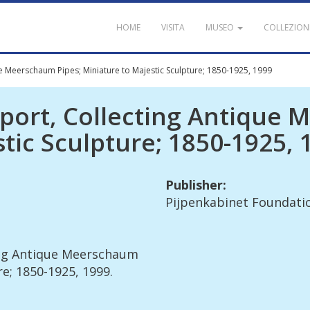
HOME
VISITA
MUSEO
COLLEZION
e Meerschaum Pipes; Miniature to Majestic Sculpture; 1850-1925, 1999
port
,
Collecting
Antique
M
tic
Sculpture
;
1850
-
1925
,
Publisher
:
Pijpenkabinet
Foundati
ng
Antique
Meerschaum
re
;
1850
-
1925
,
1999
.