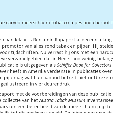
que
carved
meerschaum
tobacco
pipes
and
cheroot
en
handelaar
is
Benjamin
Rapaport
al
decennia
lang
e
promotor
van
alles
rond
tabak
en
pijpen
.
Hij
steld
voor
tijdschriften
.
Nu
verrast
hij
ons
met
een
hardc
ieve
verzamelgebied
dat
in
Nederland
weinig
belangs
ublicatie
is
uitgegeven
als
Schiffer
Book
for
Collectors
ever
heeft
in
Amerika
verdienste
in
publicaties
over
m
pijp
mag
wat
hun
aanbod
betreft
niet
ontbreken
ge
ï
llustreerd
in
vierkleurendruk
.
paport
met
de
voorbereidingen
van
deze
publicatie
e
collectie
van
het
Austria
Tabak
Museum
inventarise
aars
om
een
beter
beeld
van
de
meerschuim
pijp
te
elijk
tot
dit
boekwerk
geleid
.
De
inhoud
daarvan
zit