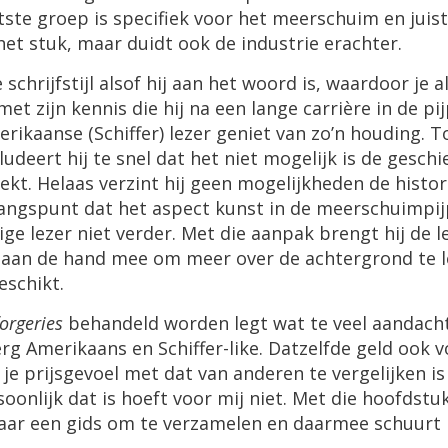
tste
groep
is
specifiek
voor
het
meerschuim
en
juist
het
stuk
,
maar
duidt
ook
de
industrie
erachter
.
e
schrijfstijl
alsof
hij
aan
het
woord
is
,
waardoor
je
a
met
zijn
kennis
die
hij
na
een
lange
carri
è
re
in
de
pi
erikaanse
(
Schiffer
)
lezer
geniet
van
zo
’
n
houding
.
T
ludeert
hij
te
snel
dat
het
niet
mogelijk
is
de
geschi
ekt
.
Helaas
verzint
hij
geen
mogelijkheden
de
histor
gangspunt
dat
het
aspect
kunst
in
de
meerschuimpij
ige
lezer
niet
verder
.
Met
die
aanpak
brengt
hij
de
l
aan
de
hand
mee
om
meer
over
de
achtergrond
te
eschikt
.
forgeries
behandeld
worden
legt
wat
te
veel
aandach
erg
Amerikaans
en
Schiffer
-
like
.
Datzelfde
geld
ook
v
je
prijsgevoel
met
dat
van
anderen
te
vergelijken
is
soonlijk
dat
is
hoeft
voor
mij
niet
.
Met
die
hoofdstu
aar
een
gids
om
te
verzamelen
en
daarmee
schuurt