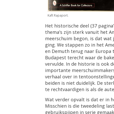
Kaft
Rapaport
.
Het
historische
deel
(
37
pagina
’
thema
’
s
zijn
sterk
vanuit
het
A
meerschuim
begon
,
is
dat
wat
ging
.
We
stappen
zo
in
het
Ame
en
Demuth
terug
naar
Europa
Budapest
terecht
waar
de
bak
vervulde
.
In
de
historie
is
ook
d
importante
meerschuimmaker
verhaal
over
in
tentoonstelling
beiden
is
niet
duidelijk
.
De
ster
te
rechtvaardigen
is
als
de
aut
Wat
verder
opvalt
is
dat
er
in
h
Misschien
is
die
tweedeling
las
gebruikspijpen
in
serie
gemaak