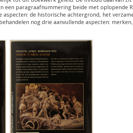
en
een
paragraafnummering
beide
met
oplopende
R
e
aspecten
:
de
historische
achtergrond
,
het
verzam
behandelen
nog
drie
aanvullende
aspecten
:
merken