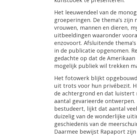
kunstboek
te
presenteren
.
Het
leeuwendeel
van
de
monogr
groeperingen
.
De
thema
’
s
zijn
vrouwen
,
mannen
en
dieren
,
my
uitbeeldingen
waaronder
voora
enzovoort
.
Afsluitende
thema
’
s
in
de
publicatie
opgenomen
.
R
gedachte
op
dat
de
Amerikaan
mogelijk
publiek
wil
trekken
m
Het
fotowerk
blijkt
opgebouw
uit
trots
voor
hun
priv
é
bezit
.
H
de
achtergrond
en
dat
luistert
aantal
gevarieerde
ontwerpen
.
bestudeert
,
lijkt
dat
aantal
vee
duizelig
van
de
wonderlijke
uit
geschiedenis
van
de
meerschu
Daarmee
bewijst
Rapaport
zijn