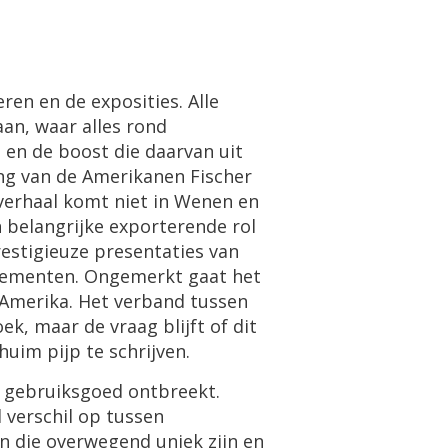
eren
en
de
exposities
.
Alle
aan
,
waar
alles
rond
g
en
de
boost
die
daarvan
uit
ng
van
de
Amerikanen
Fischer
verhaal
komt
niet
in
Wenen
en
n
belangrijke
exporterende
rol
estigieuze
presentaties
van
nementen
.
Ongemerkt
gaat
het
Amerika
.
Het
verband
tussen
oek
,
maar
de
vraag
blijft
of
dit
huim
pijp
te
schrijven
.
gebruiksgoed
ontbreekt
.
d
verschil
op
tussen
en
die
overwegend
uniek
zijn
en