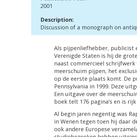
2001
Description
:
Discussion
of
a
monograph
on
anti
Als
pijpenliefhebber
,
publicist
Verenigde
Staten
is
hij
de
grot
naast
commercieel
schrijfwerk
meerschuim
pijpen
,
het
exclus
op
de
eerste
plaats
komt
.
De
p
Pennsylvania
in
1999
.
Deze
uitg
Een
uitgave
over
de
meerschui
boek
telt
176
pagina
’
s
en
is
rijk
Al
begin
jaren
negentig
was
Ra
in
Wenen
tegen
toen
hij
daar
d
ook
andere
Europese
verzamel
studiebezoeken
hebben
uiteind