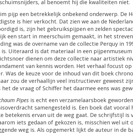
schuimsnijders
,
al
benoemt
hij
die
kwaliteiten
niet
.
uim
pijp
een
betrekkelijk
onbekend
onderwerp
.
De
H
digste
is
hier
verkocht
.
Dat
zien
we
aan
de
Nederlan
oordigd
is
,
zijn
het
gebruikspijpen
en
zelden
spectac
ijk
een
start
in
meerschuim
gemaakt
,
in
het
streven
iding
was
de
overname
van
de
collectie
Perquy
in
19
is
.
Uiteraard
is
dat
materiaal
in
een
pijpenmuseum
ichtsnoer
dienen
om
deze
collectie
naar
artistiek
ni
undament
van
kennis
worden
.
Het
verhaal
focust
op
er
.
Was
de
keuze
voor
de
inhoud
van
dit
boek
chrono
aar
zou
de
verhaallijn
veel
instructiever
geweest
zij
s
het
de
vraag
of
Schiffer
het
daarmee
eens
was
gew
chaum
Pipes
is
echt
een
verzamelaarsboek
geworde
isoverdracht
samengesteld
is
.
Een
boek
dat
vooral
ke
betekenis
ervan
uit
de
weg
gaat
.
De
schrijfstijl
is
aarom
iets
gedaan
of
gekozen
is
,
misschien
wel
uit
iggende
weg
is
.
Als
opgemerkt
lijkt
de
auteur
in
de
b