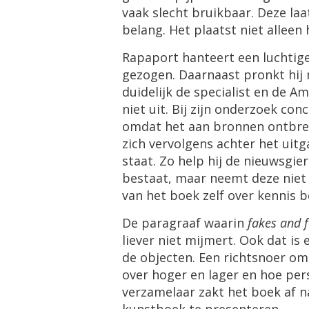
vaak
slecht
bruikbaar
.
Deze
laa
belang
.
Het
plaatst
niet
alleen
Rapaport
hanteert
een
luchtig
gezogen
.
Daarnaast
pronkt
hij
duidelijk
de
specialist
en
de
Am
niet
uit
.
Bij
zijn
onderzoek
conc
omdat
het
aan
bronnen
ontbre
zich
vervolgens
achter
het
uit
staat
.
Zo
help
hij
de
nieuwsgier
bestaat
,
maar
neemt
deze
niet
van
het
boek
zelf
over
kennis
b
De
paragraaf
waarin
fakes
and
liever
niet
mijmert
.
Ook
dat
is
de
objecten
.
Een
richtsnoer
om
over
hoger
en
lager
en
hoe
per
verzamelaar
zakt
het
boek
af
n