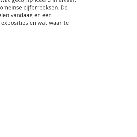
omeinse
cijferreeksen
.
De
elen
vandaag
en
een
,
exposities
en
wat
waar
te