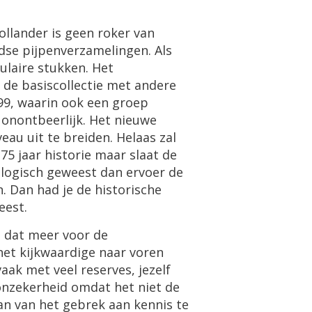
ollander
is
geen
roker
van
dse
pijpenverzamelingen
.
Als
ulaire
stukken
.
Het
de
basiscollectie
met
andere
99
,
waarin
ook
een
groep
onontbeerlijk
.
Het
nieuwe
veau
uit
te
breiden
.
Helaas
zal
75
jaar
historie
maar
slaat
de
logisch
geweest
dan
ervoer
de
n
.
Dan
had
je
de
historische
eest
.
n
dat
meer
voor
de
het
kijkwaardige
naar
voren
vaak
met
veel
reserves
,
jezelf
onzekerheid
omdat
het
niet
de
an
van
het
gebrek
aan
kennis
te