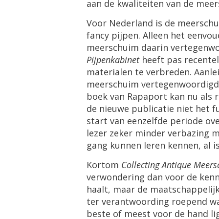
aan
de
kwaliteiten
van
de
meer
Voor
Nederland
is
de
meersch
fancy
pijpen
.
Alleen
het
eenvou
meerschuim
daarin
vertegenw
Pijpenkabinet
heeft
pas
recentel
materialen
te
verbreden
.
Aanle
meerschuim
vertegenwoordigd
boek
van
Rapaport
kan
nu
als
r
de
nieuwe
publicatie
niet
het
f
start
van
eenzelfde
periode
ov
lezer
zeker
minder
verbazing
m
gang
kunnen
leren
kennen
,
al
i
Kortom
Collecting
Antique
Meers
verwondering
dan
voor
de
kenn
haalt
,
maar
de
maatschappelij
ter
verantwoording
roepend
w
beste
of
meest
voor
de
hand
l