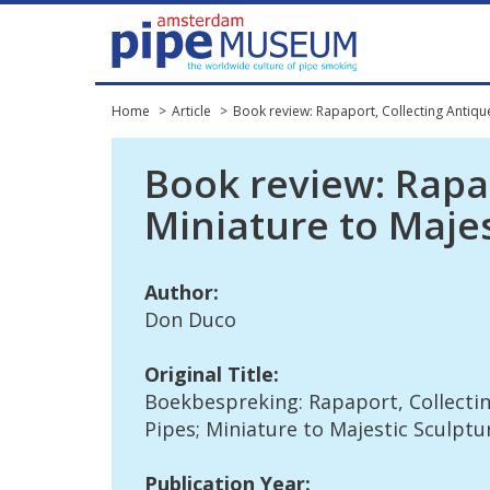
Home
Article
Book review: Rapaport, Collecting Antiqu
Book
review
:
Rapa
Miniature
to
Majes
Author
:
Don
Duco
Original
Title
:
Boekbespreking
:
Rapaport
,
Collecti
Pipes
;
Miniature
to
Majestic
Sculptu
Publication
Year
: