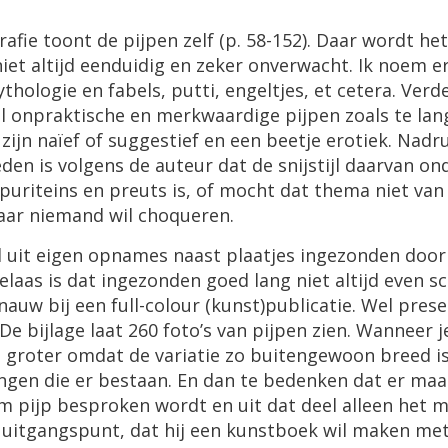
afie
toont
de
pijpen
zelf
(
p
.
58
-
152
).
Daar
wordt
het
niet
altijd
eenduidig
en
zeker
onverwacht
.
Ik
noem
e
thologie
en
fabels
,
putti
,
engeltjes
,
et
cetera
.
Verd
l
onpraktische
en
merkwaardige
pijpen
zoals
te
lan
zijn
na
ï
ef
of
suggestief
en
een
beetje
erotiek
.
Nadru
eden
is
volgens
de
auteur
dat
de
snijstijl
daarvan
on
puriteins
en
preuts
is
,
of
mocht
dat
thema
niet
van
aar
niemand
wil
choqueren
.
d
uit
eigen
opnames
naast
plaatjes
ingezonden
door
elaas
is
dat
ingezonden
goed
lang
niet
altijd
even
s
nauw
bij
een
full
-
colour
(
kunst
)
publicatie
.
Wel
prese
De
bijlage
laat
260
foto
’
s
van
pijpen
zien
.
Wanneer
j
l
groter
omdat
de
variatie
zo
buitengewoon
breed
i
ingen
die
er
bestaan
.
En
dan
te
bedenken
dat
er
maa
im
pijp
besproken
wordt
en
uit
dat
deel
alleen
het
m
uitgangspunt
,
dat
hij
een
kunstboek
wil
maken
me