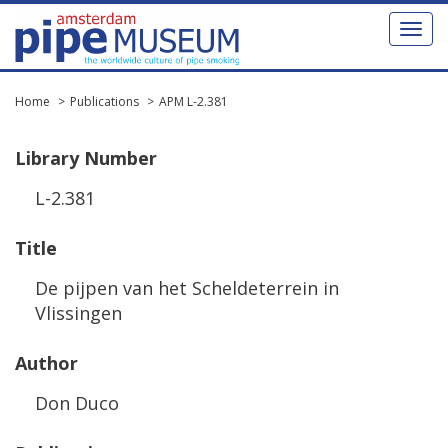
Toggl
naviga
Home
Publications
APM L-2.381
Library
Number
L
-
2
.
381
Title
De
pijpen
van
het
Scheldeterrein
in
Vlissingen
Author
Don
Duco