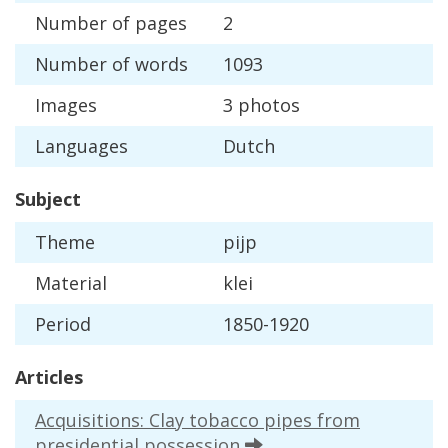
Number
of
pages
2
Number
of
words
1093
Images
3
photos
Languages
Dutch
Subject
Theme
pijp
Material
klei
Period
1850
-
1920
Articles
Acquisitions
:
Clay
tobacco
pipes
from
presidential
possession