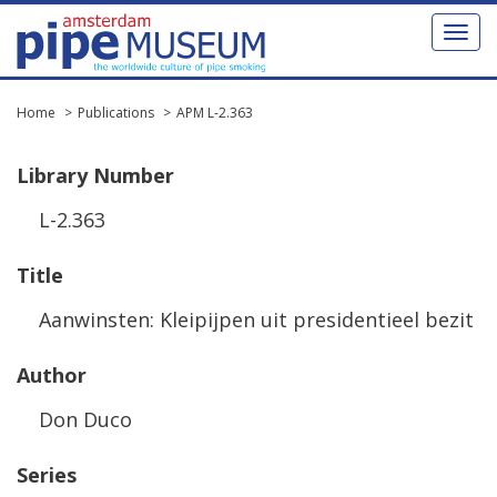
Toggl
naviga
Home
Publications
APM L-2.363
Library
Number
L
-
2
.
363
Title
Aanwinsten
:
Kleipijpen
uit
presidentieel
bezit
Author
Don
Duco
Series