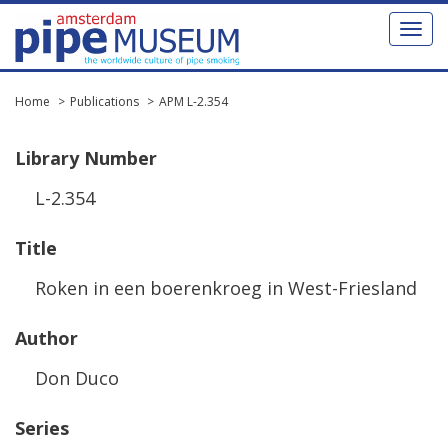
Toggl
naviga
Home
Publications
APM L-2.354
Library
Number
L
-
2
.
354
Title
Roken
in
een
boerenkroeg
in
West
-
Friesland
Author
Don
Duco
Series