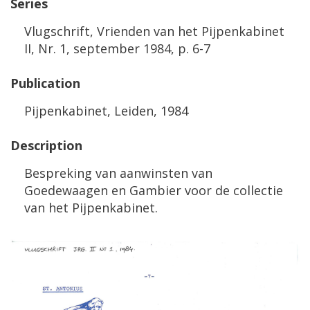
Series
Vlugschrift
,
Vrienden
van
het
Pijpenkabinet
II
,
Nr
.
1
,
september
1984
,
p
.
6
-
7
Publication
Pijpenkabinet
,
Leiden
,
1984
Description
Bespreking
van
aanwinsten
van
Goedewaagen
en
Gambier
voor
de
collectie
van
het
Pijpenkabinet
.