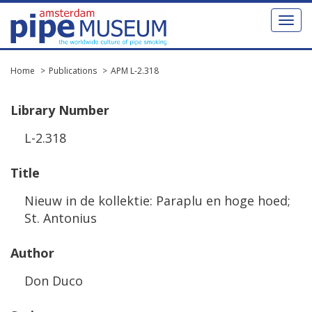
Toggl
naviga
Home
Publications
APM L-2.318
Library
Number
L
-
2
.
318
Title
Nieuw
in
de
kollektie
:
Paraplu
en
hoge
hoed
;
St
.
Antonius
Author
Don
Duco