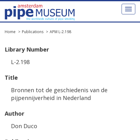
Toggl
naviga
Home
Publications
APM L-2.198
Library
Number
L
-
2
.
198
Title
Bronnen
tot
de
geschiedenis
van
de
pijpennijverheid
in
Nederland
Author
Don
Duco