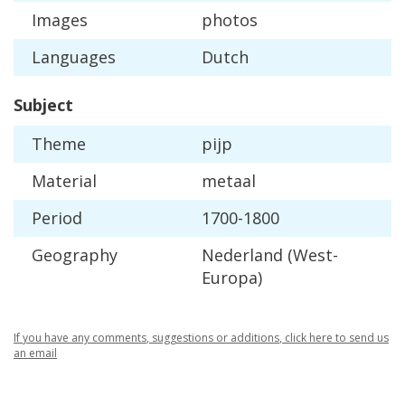
Images
photos
Languages
Dutch
Subject
Theme
pijp
Material
metaal
Period
1700
-
1800
Geography
Nederland
(
West
-
Europa
)
If
you
have
any
comments
,
suggestions
or
additions
,
click
here
to
send
us
an
email