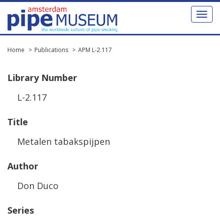
Toggl
naviga
Home
Publications
APM L-2.117
Library
Number
L
-
2
.
117
Title
Metalen
tabakspijpen
Author
Don
Duco
Series