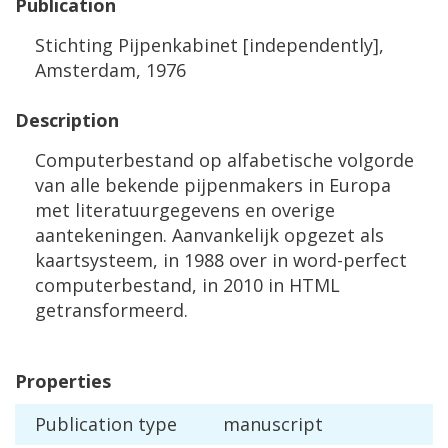
Publication
Stichting
Pijpenkabinet
[
independently
],
Amsterdam
,
1976
Description
Computerbestand
op
alfabetische
volgorde
van
alle
bekende
pijpenmakers
in
Europa
met
literatuurgegevens
en
overige
aantekeningen
.
Aanvankelijk
opgezet
als
kaartsysteem
,
in
1988
over
in
word
-
perfect
computerbestand
,
in
2010
in
HTML
getransformeerd
.
Properties
Publication
type
manuscript