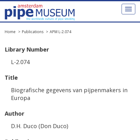
Toggl
naviga
Home
Publications
APM L-2.074
Library
Number
L
-
2
.
074
Title
Biografische
gegevens
van
pijpenmakers
in
Europa
Author
D
.
H
.
Duco
(
Don
Duco
)