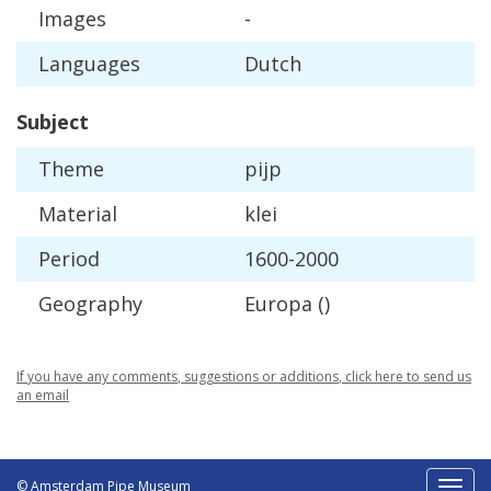
Images
-
Languages
Dutch
Subject
Theme
pijp
Material
klei
Period
1600
-
2000
Geography
Europa
()
If
you
have
any
comments
,
suggestions
or
additions
,
click
here
to
send
us
an
email
© Amsterdam Pipe Museum