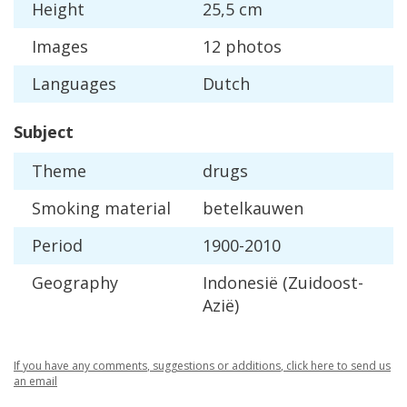
Height
25
,
5
cm
Images
12
photos
Languages
Dutch
Subject
Theme
drugs
Smoking
material
betelkauwen
Period
1900
-
2010
Geography
Indonesi
ë (
Zuidoost
-
Azi
ë)
If
you
have
any
comments
,
suggestions
or
additions
,
click
here
to
send
us
an
email