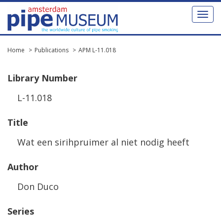
Toggl
naviga
Home
Publications
APM L-11.018
Library
Number
L
-
11
.
018
Title
Wat
een
sirihpruimer
al
niet
nodig
heeft
Author
Don
Duco
Series