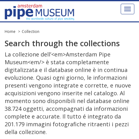
Toggl
naviga
Home
Collection
Search
through
the
collections
La
collezione
dell
’<
em
>
Amsterdam
Pipe
Museum
<
em
/> è
stata
completamente
digitalizzata
e
il
database
online
è
in
continua
evoluzione
.
Quasi
ogni
giorno
,
le
informazioni
presenti
vengono
integrate
e
corrette
,
e
nuove
acquisizioni
vengono
inserite
nel
catalogo
.
Al
momento
sono
disponibili
nel
database
online
38
.
724
oggetti
,
accompagnati
da
informazioni
complete
e
accurate
.
Il
tutto
é
integrato
da
201
.
179
immagini
fotografiche
ritraenti
i
pezzi
della
collezione
.