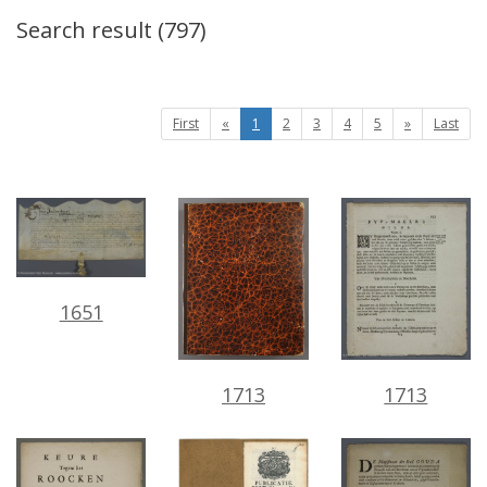
Search
result
(
797
)
First
«
1
2
3
4
5
»
Last
1651
1713
1713