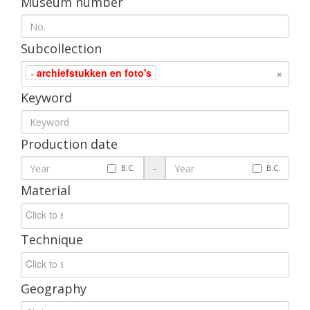
Museum
number
Subcollection
×
archiefstukken
en
foto
'
s
×
Keyword
Production
date
-
B
.
C
.
B
.
C
.
Material
Technique
Geography