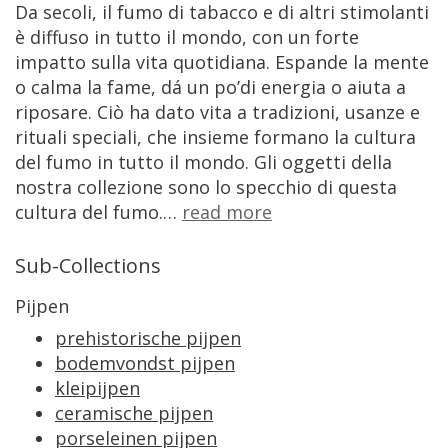
Da
secoli
,
il
fumo
di
tabacco
e
di
altri
stimolanti
è
diffuso
in
tutto
il
mondo
,
con
un
forte
impatto
sulla
vita
quotidiana
.
Espande
la
mente
o
calma
la
fame
,
d
á
un
po
’
di
energia
o
aiuta
a
riposare
.
Ci
ò
ha
dato
vita
a
tradizioni
,
usanze
e
rituali
speciali
,
che
insieme
formano
la
cultura
del
fumo
in
tutto
il
mondo
.
Gli
oggetti
della
nostra
collezione
sono
lo
specchio
di
questa
cultura
del
fumo
.
…
read
more
Sub
-
Collections
Pijpen
prehistorische
pijpen
bodemvondst
pijpen
kleipijpen
ceramische
pijpen
porseleinen
pijpen