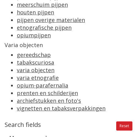
meerschuim
pijpen
houten
pijpen
pijpen
overige
materialen
etnografische
pijpen
opiumpijpen
Varia
objecten
gereedschap
tabakscuriosa
varia
objecten
varia
etnografie
opium
-
parafernalia
prenten
en
schilderijen
archiefstukken
en
foto
'
s
vignetten
en
tabaksverpakkingen
Search
fields
Reset