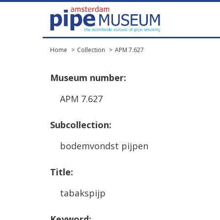
Home
Collection
APM 7.627
Museum
number
:
APM
7
.
627
Subcollection
:
bodemvondst
pijpen
Title
:
tabakspijp
Keyword
: