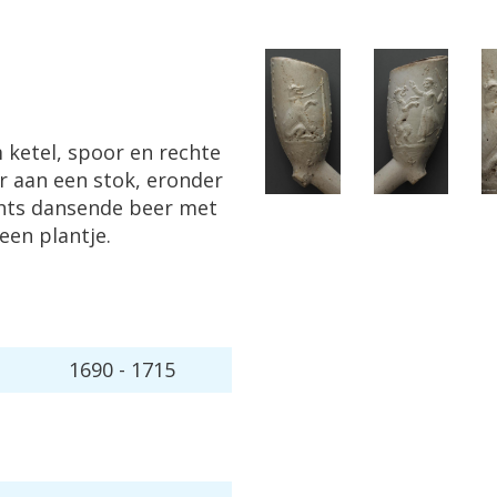
m
ketel
,
spoor
en
rechte
r
aan
een
stok
,
eronder
hts
dansende
beer
met
een
plantje
.
1690
-
1715