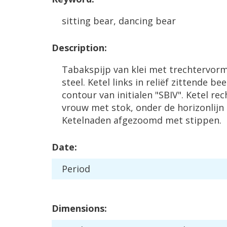
sitting
bear
,
dancing
bear
Description
:
Tabakspijp
van
klei
met
trechtervor
steel
.
Ketel
links
in
reli
ë
f
zittende
bee
contour
van
initialen
"
SBIV
".
Ketel
rec
vrouw
met
stok
,
onder
de
horizonlijn
Ketelnaden
afgezoomd
met
stippen
.
Date
:
Period
Dimensions
: