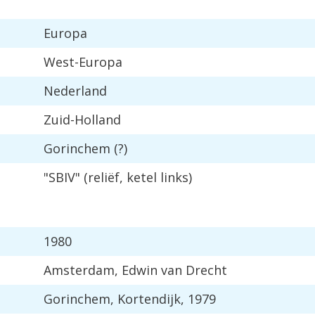
Europa
West
-
Europa
Nederland
Zuid
-
Holland
Gorinchem
(?)
"
SBIV
" (
reli
ë
f
,
ketel
links
)
1980
Amsterdam
,
Edwin
van
Drecht
Gorinchem
,
Kortendijk
,
1979