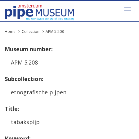
Toggl
naviga
Home
Collection
APM 5.208
Museum
number
:
APM
5
.
208
Subcollection
:
etnografische
pijpen
Title
:
tabakspijp
Keyword
: