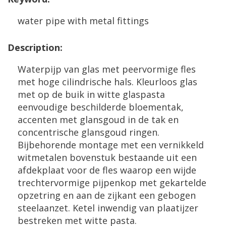
water
pipe
with
metal
fittings
Description
:
Waterpijp
van
glas
met
peervormige
fles
met
hoge
cilindrische
hals
.
Kleurloos
glas
met
op
de
buik
in
witte
glaspasta
eenvoudige
beschilderde
bloementak
,
accenten
met
glansgoud
in
de
tak
en
concentrische
glansgoud
ringen
.
Bijbehorende
montage
met
een
vernikkeld
witmetalen
bovenstuk
bestaande
uit
een
afdekplaat
voor
de
fles
waarop
een
wijde
trechtervormige
pijpenkop
met
gekartelde
opzetring
en
aan
de
zijkant
een
gebogen
steelaanzet
.
Ketel
inwendig
van
plaatijzer
bestreken
met
witte
pasta
.