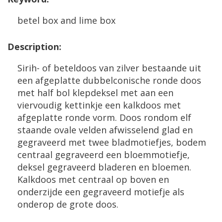
betel
box
and
lime
box
Description
:
Sirih
-
of
beteldoos
van
zilver
bestaande
uit
een
afgeplatte
dubbelconische
ronde
doos
met
half
bol
klepdeksel
met
aan
een
viervoudig
kettinkje
een
kalkdoos
met
afgeplatte
ronde
vorm
.
Doos
rondom
elf
staande
ovale
velden
afwisselend
glad
en
gegraveerd
met
twee
bladmotiefjes
,
bodem
centraal
gegraveerd
een
bloemmotiefje
,
deksel
gegraveerd
bladeren
en
bloemen
.
Kalkdoos
met
centraal
op
boven
en
onderzijde
een
gegraveerd
motiefje
als
onderop
de
grote
doos
.