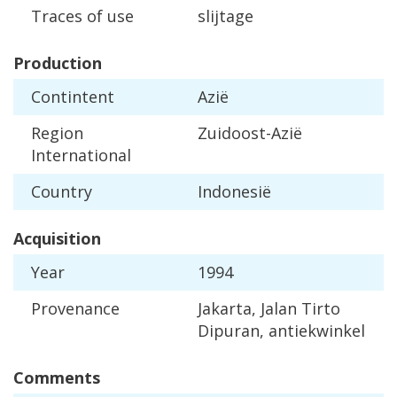
Traces
of
use
slijtage
Production
Contintent
Azi
ë
Region
Zuidoost
-
Azi
ë
International
Country
Indonesi
ë
Acquisition
Year
1994
Provenance
Jakarta
,
Jalan
Tirto
Dipuran
,
antiekwinkel
Comments