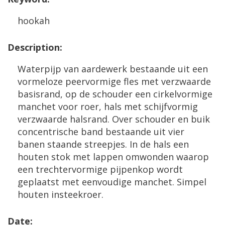
hookah
Description
:
Waterpijp
van
aardewerk
bestaande
uit
een
vormeloze
peervormige
fles
met
verzwaarde
basisrand
,
op
de
schouder
een
cirkelvormige
manchet
voor
roer
,
hals
met
schijfvormig
verzwaarde
halsrand
.
Over
schouder
en
buik
concentrische
band
bestaande
uit
vier
banen
staande
streepjes
.
In
de
hals
een
houten
stok
met
lappen
omwonden
waarop
een
trechtervormige
pijpenkop
wordt
geplaatst
met
eenvoudige
manchet
.
Simpel
houten
insteekroer
.
Date
: