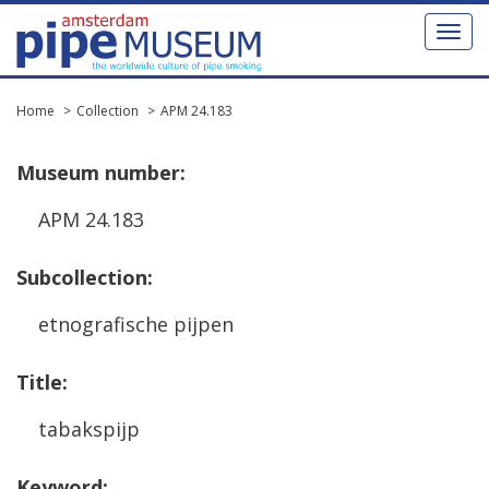
Toggl
naviga
Home
Collection
APM 24.183
Museum
number
:
APM
24
.
183
Subcollection
:
etnografische
pijpen
Title
:
tabakspijp
Keyword
: