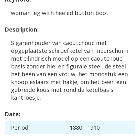
woman
leg
with
heeled
button
boot
Description
:
Sigarenhouder
van
caoutchouc
met
opgeplaatste
schroefketel
van
meerschuim
met
cilindrisch
model
op
een
caoutchouc
basis
zonder
hiel
en
figurale
steel
,
de
steel
het
been
van
een
vrouw
,
het
mondstuk
een
knoopjeslaars
met
hakje
,
om
het
been
een
gebreide
kous
met
rond
de
ketelbasis
kantroesje
.
Date
:
Period
1880
-
1910