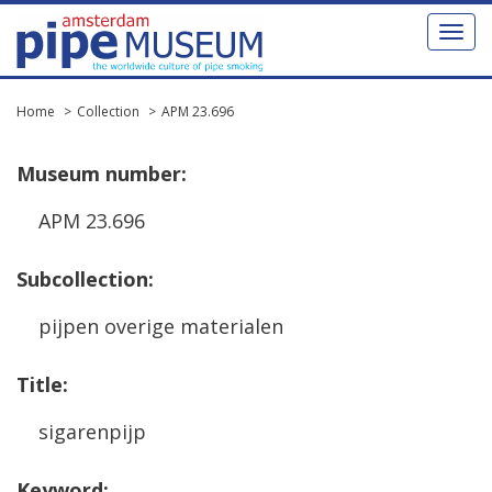
Toggl
naviga
Home
Collection
APM 23.696
Museum
number
:
APM
23
.
696
Subcollection
:
pijpen
overige
materialen
Title
:
sigarenpijp
Keyword
: