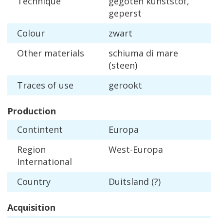
Technique
gegoten
kunststof
,
geperst
Colour
zwart
Other
materials
schiuma
di
mare
(
steen
)
Traces
of
use
gerookt
Production
Contintent
Europa
Region
West
-
Europa
International
Country
Duitsland
(?)
Acquisition