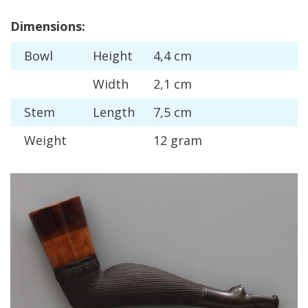
Dimensions
:
Bowl
Height
4
,
4
cm
Width
2
,
1
cm
Stem
Length
7
,
5
cm
Weight
12
gram