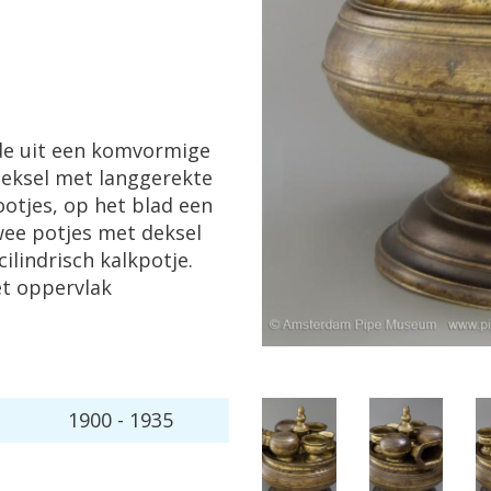
de
uit
een
komvormige
eksel
met
langgerekte
ootjes
,
op
het
blad
een
wee
potjes
met
deksel
cilindrisch
kalkpotje
.
et
oppervlak
1900
-
1935