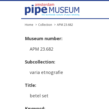
Home
Collection
APM 23.682
Museum
number
:
APM
23
.
682
Subcollection
:
varia
etnografie
Title
:
betel
set
Keyword
: