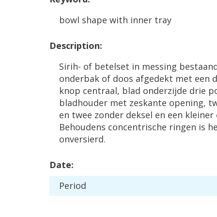
bowl
shape
with
inner
tray
Description
:
Sirih
-
of
betelset
in
messing
bestaan
onderbak
of
doos
afgedekt
met
een
d
knop
centraal
,
blad
onderzijde
drie
p
bladhouder
met
zeskante
opening
,
t
en
twee
zonder
deksel
en
een
kleiner
Behoudens
concentrische
ringen
is
h
onversierd
.
Date
:
Period