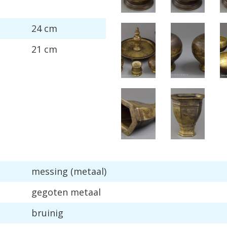
24
cm
21
cm
messing
(
metaal
)
gegoten
metaal
bruinig