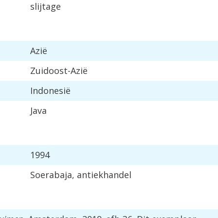
slijtage
Azi
ë
Zuidoost
-
Azi
ë
Indonesi
ë
Java
1994
Soerabaja
,
antiekhandel