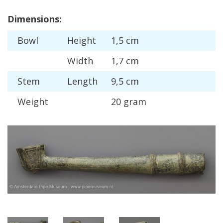
Dimensions
:
Bowl
Height
1
,
5
cm
Width
1
,
7
cm
Stem
Length
9
,
5
cm
Weight
20
gram