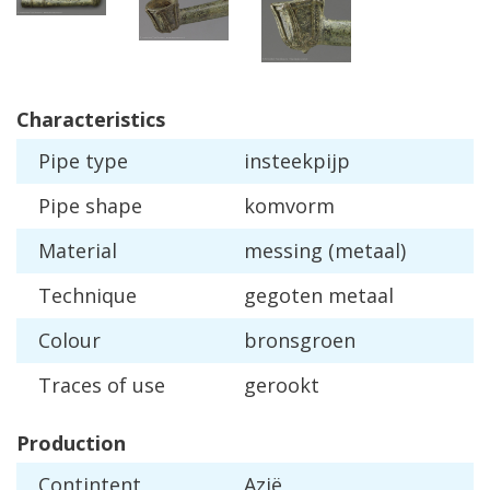
Characteristics
Pipe
type
insteekpijp
Pipe
shape
komvorm
Material
messing
(
metaal
)
Technique
gegoten
metaal
Colour
bronsgroen
Traces
of
use
gerookt
Production
Contintent
Azi
ë