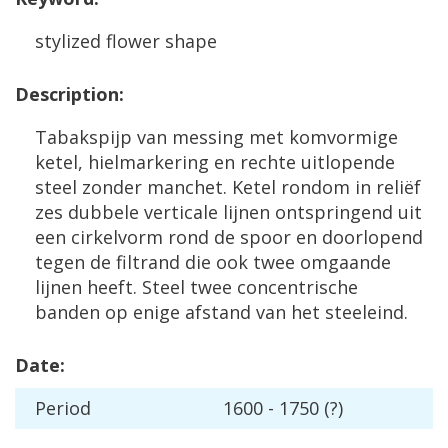
stylized
flower
shape
Description
:
Tabakspijp
van
messing
met
komvormige
ketel
,
hielmarkering
en
rechte
uitlopende
steel
zonder
manchet
.
Ketel
rondom
in
reli
ë
f
zes
dubbele
verticale
lijnen
ontspringend
uit
een
cirkelvorm
rond
de
spoor
en
doorlopend
tegen
de
filtrand
die
ook
twee
omgaande
lijnen
heeft
.
Steel
twee
concentrische
banden
op
enige
afstand
van
het
steeleind
.
Date
:
Period
1600
-
1750
(?)