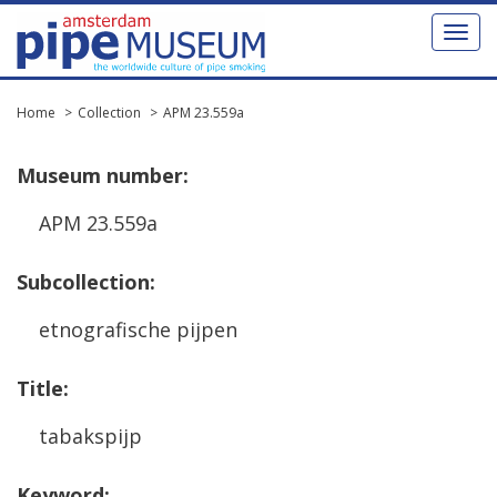
Toggl
naviga
Home
Collection
APM 23.559a
Museum
number
:
APM
23
.
559a
Subcollection
:
etnografische
pijpen
Title
:
tabakspijp
Keyword
: