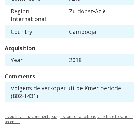
Region
Zuidoost
-
Azi
ë
International
Country
Cambodja
Acquisition
Year
2018
Comments
Volgens
de
verkoper
uit
de
Kmer
periode
(
802
-
1431
)
If
you
have
any
comments
,
suggestions
or
additions
,
click
here
to
send
us
an
email