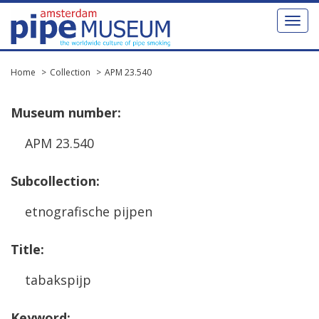
Toggl
naviga
Home
Collection
APM 23.540
Museum
number
:
APM
23
.
540
Subcollection
:
etnografische
pijpen
Title
:
tabakspijp
Keyword
: