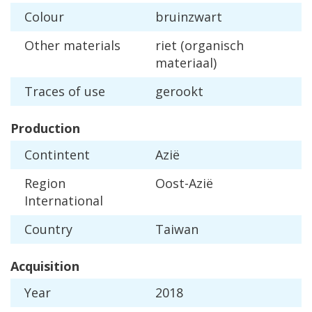
Colour
bruinzwart
Other
materials
riet
(
organisch
materiaal
)
Traces
of
use
gerookt
Production
Contintent
Azi
ë
Region
Oost
-
Azi
ë
International
Country
Taiwan
Acquisition
Year
2018