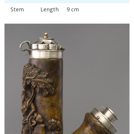
Stem
Length
9
cm