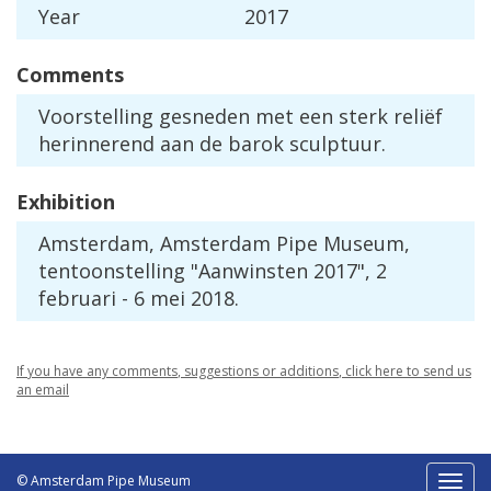
Year
2017
Comments
Voorstelling
gesneden
met
een
sterk
reli
ë
f
herinnerend
aan
de
barok
sculptuur
.
Exhibition
Amsterdam
,
Amsterdam
Pipe
Museum
,
tentoonstelling
"
Aanwinsten
2017
",
2
februari
-
6
mei
2018
.
If
you
have
any
comments
,
suggestions
or
additions
,
click
here
to
send
us
an
email
© Amsterdam Pipe Museum