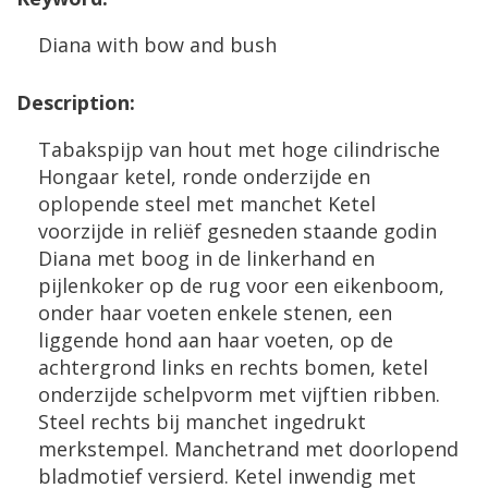
Diana
with
bow
and
bush
Description
:
Tabakspijp
van
hout
met
hoge
cilindrische
Hongaar
ketel
,
ronde
onderzijde
en
oplopende
steel
met
manchet
Ketel
voorzijde
in
reli
ë
f
gesneden
staande
godin
Diana
met
boog
in
de
linkerhand
en
pijlenkoker
op
de
rug
voor
een
eikenboom
,
onder
haar
voeten
enkele
stenen
,
een
liggende
hond
aan
haar
voeten
,
op
de
achtergrond
links
en
rechts
bomen
,
ketel
onderzijde
schelpvorm
met
vijftien
ribben
.
Steel
rechts
bij
manchet
ingedrukt
merkstempel
.
Manchetrand
met
doorlopend
bladmotief
versierd
.
Ketel
inwendig
met