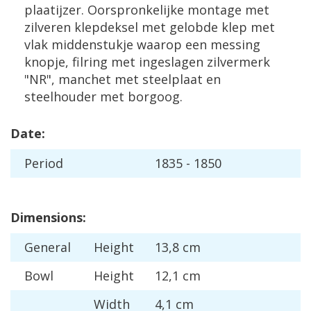
plaatijzer
.
Oorspronkelijke
montage
met
zilveren
klepdeksel
met
gelobde
klep
met
vlak
middenstukje
waarop
een
messing
knopje
,
filring
met
ingeslagen
zilvermerk
"
NR
",
manchet
met
steelplaat
en
steelhouder
met
borgoog
.
Date
:
Period
1835
-
1850
Dimensions
:
General
Height
13
,
8
cm
Bowl
Height
12
,
1
cm
Width
4
,
1
cm