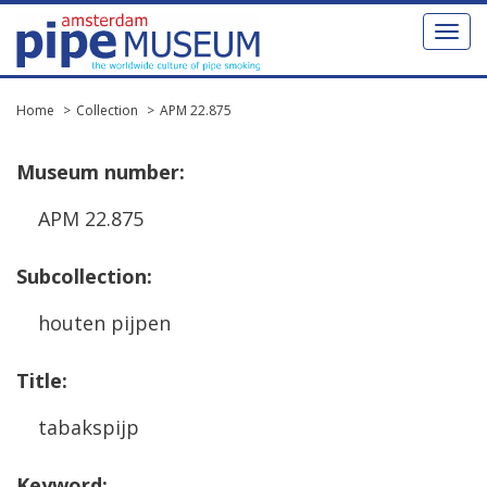
Toggl
naviga
Home
Collection
APM 22.875
Museum
number
:
APM
22
.
875
Subcollection
:
houten
pijpen
Title
:
tabakspijp
Keyword
: