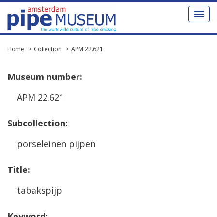
Toggl
naviga
Home
Collection
APM 22.621
Museum
number
:
APM
22
.
621
Subcollection
:
porseleinen
pijpen
Title
:
tabakspijp
Keyword
: