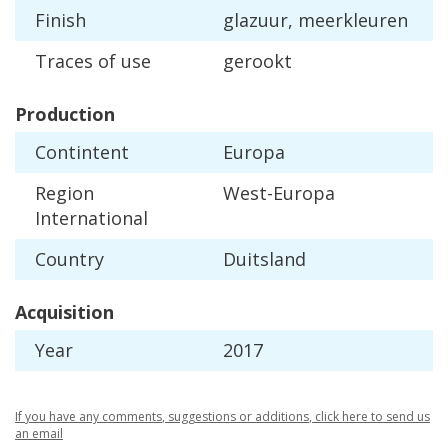
Finish
glazuur
,
meerkleuren
Traces
of
use
gerookt
Production
Contintent
Europa
Region
West
-
Europa
International
Country
Duitsland
Acquisition
Year
2017
If
you
have
any
comments
,
suggestions
or
additions
,
click
here
to
send
us
an
email