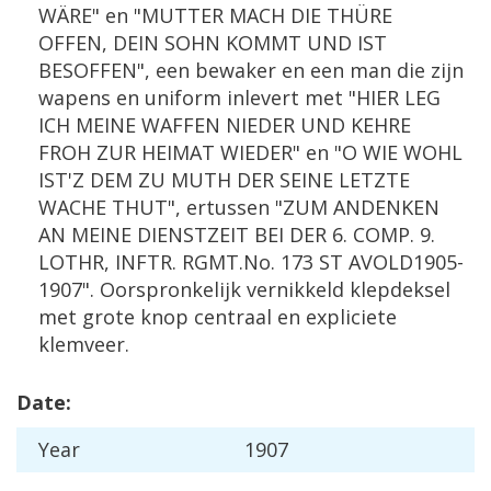
W
Ä
RE
"
en
"
MUTTER
MACH
DIE
TH
Ü
RE
OFFEN
,
DEIN
SOHN
KOMMT
UND
IST
BESOFFEN
",
een
bewaker
en
een
man
die
zijn
wapens
en
uniform
inlevert
met
"
HIER
LEG
ICH
MEINE
WAFFEN
NIEDER
UND
KEHRE
FROH
ZUR
HEIMAT
WIEDER
"
en
"
O
WIE
WOHL
IST
'
Z
DEM
ZU
MUTH
DER
SEINE
LETZTE
WACHE
THUT
",
ertussen
"
ZUM
ANDENKEN
AN
MEINE
DIENSTZEIT
BEI
DER
6
.
COMP
.
9
.
LOTHR
,
INFTR
.
RGMT
.
No
.
173
ST
AVOLD1905
-
1907
".
Oorspronkelijk
vernikkeld
klepdeksel
met
grote
knop
centraal
en
expliciete
klemveer
.
Date
:
Year
1907