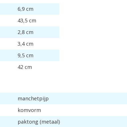
6
,
9
cm
43
,
5
cm
2
,
8
cm
3
,
4
cm
9
,
5
cm
42
cm
manchetpijp
komvorm
paktong
(
metaal
)