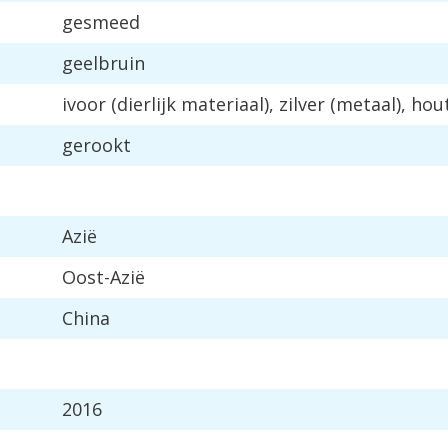
gesmeed
geelbruin
ivoor
(
dierlijk
materiaal
),
zilver
(
metaal
),
hou
gerookt
Azi
ë
Oost
-
Azi
ë
China
2016