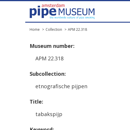
Home
Collection
APM 22.318
Museum
number
:
APM
22
.
318
Subcollection
:
etnografische
pijpen
Title
:
tabakspijp
Keyword
: