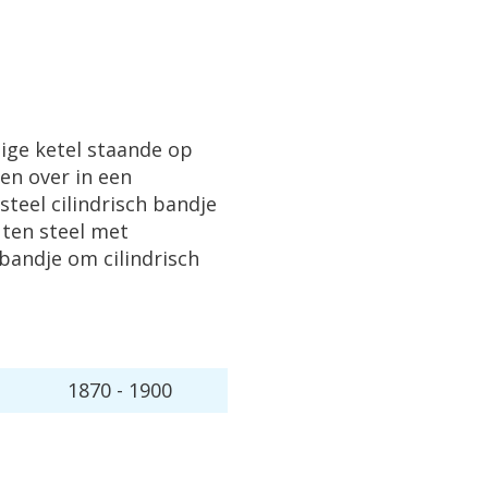
ige
ketel
staande
op
den
over
in
een
steel
cilindrisch
bandje
uten
steel
met
bandje
om
cilindrisch
1870
-
1900