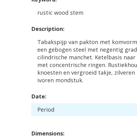
rustic
wood
stem
Description
:
Tabakspijp
van
pakton
met
komvorm
een
gebogen
steel
met
negentig
gra
cilindrische
manchet
.
Ketelbasis
naar
met
concentrische
ringen
.
Rustiekho
knoesten
en
vergroeid
takje
,
zilveren
ivoren
mondstuk
.
Date
:
Period
Dimensions
: