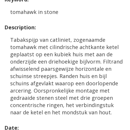
tomahawk
in
stone
Description
:
Tabakspijp
van
catliniet
,
zogenaamde
tomahawk
met
cilindrische
achtkante
ketel
geplaatst
op
een
kubiek
huis
met
aan
de
onderzijde
een
driehoekige
bijlvorm
.
Filtrand
afwisselend
paarsgewijze
horizontale
en
schuinse
streepjes
.
Randen
huis
en
bijl
schuins
afgevlakt
waarop
een
doorlopende
arcering
.
Oorspronkelijke
montage
met
gedraaide
stenen
steel
met
drie
groepen
concentrische
ringen
,
het
verbindingstuk
naar
de
ketel
en
het
mondstuk
van
hout
.
Date
: