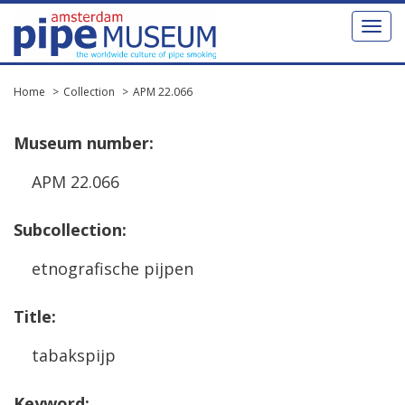
Toggl
naviga
Home
Collection
APM 22.066
Museum
number
:
APM
22
.
066
Subcollection
:
etnografische
pijpen
Title
:
tabakspijp
Keyword
: