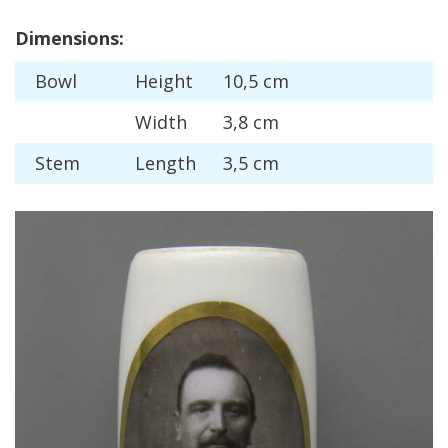
Dimensions
:
Bowl
Height
10
,
5
cm
Width
3
,
8
cm
Stem
Length
3
,
5
cm