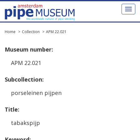
Toggl
naviga
Home
Collection
APM 22.021
Museum
number
:
APM
22
.
021
Subcollection
:
porseleinen
pijpen
Title
:
tabakspijp
Keyword
: