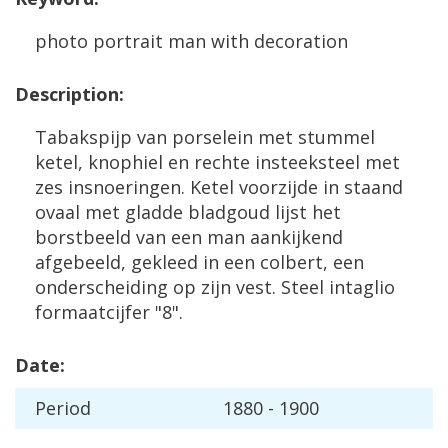
photo
portrait
man
with
decoration
Description
:
Tabakspijp
van
porselein
met
stummel
ketel
,
knophiel
en
rechte
insteeksteel
met
zes
insnoeringen
.
Ketel
voorzijde
in
staand
ovaal
met
gladde
bladgoud
lijst
het
borstbeeld
van
een
man
aankijkend
afgebeeld
,
gekleed
in
een
colbert
,
een
onderscheiding
op
zijn
vest
.
Steel
intaglio
formaatcijfer
"
8
".
Date
:
Period
1880
-
1900