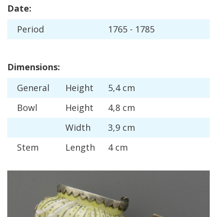
Date
:
Period
1765
-
1785
Dimensions
:
General
Height
5
,
4
cm
Bowl
Height
4
,
8
cm
Width
3
,
9
cm
Stem
Length
4
cm