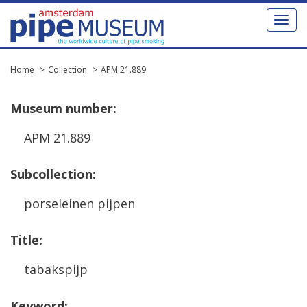
Toggl
naviga
Home
Collection
APM 21.889
Museum
number
:
APM
21
.
889
Subcollection
:
porseleinen
pijpen
Title
:
tabakspijp
Keyword
: