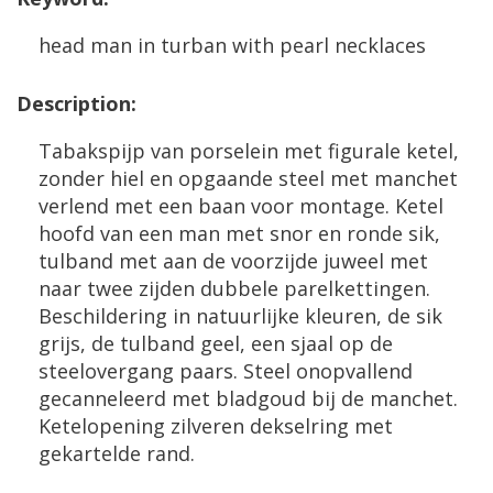
head
man
in
turban
with
pearl
necklaces
Description
:
Tabakspijp
van
porselein
met
figurale
ketel
,
zonder
hiel
en
opgaande
steel
met
manchet
verlend
met
een
baan
voor
montage
.
Ketel
hoofd
van
een
man
met
snor
en
ronde
sik
,
tulband
met
aan
de
voorzijde
juweel
met
naar
twee
zijden
dubbele
parelkettingen
.
Beschildering
in
natuurlijke
kleuren
,
de
sik
grijs
,
de
tulband
geel
,
een
sjaal
op
de
steelovergang
paars
.
Steel
onopvallend
gecanneleerd
met
bladgoud
bij
de
manchet
.
Ketelopening
zilveren
dekselring
met
gekartelde
rand
.