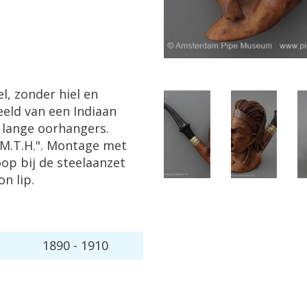
el
,
zonder
hiel
en
eeld
van
een
Indiaan
,
lange
oorhangers
.
M
.
T
.
H
.".
Montage
met
oop
bij
de
steelaanzet
on
lip
.
1890
-
1910