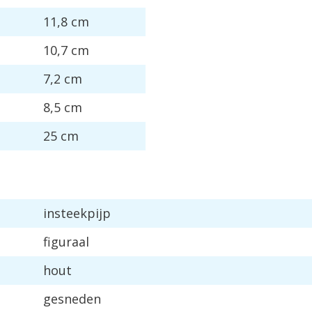
11
,
8
cm
10
,
7
cm
7
,
2
cm
8
,
5
cm
25
cm
insteekpijp
figuraal
hout
gesneden