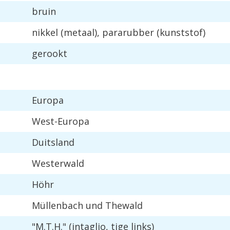
bruin
nikkel
(
metaal
),
pararubber
(
kunststof
)
gerookt
Europa
West
-
Europa
Duitsland
Westerwald
H
ö
hr
M
ü
llenbach
und
Thewald
"
M
.
T
.
H
." (
intaglio
,
tige
links
)