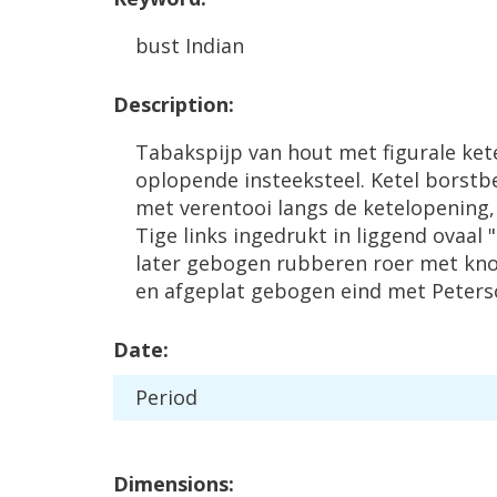
bust
Indian
Description
:
Tabakspijp
van
hout
met
figurale
ket
oplopende
insteeksteel
.
Ketel
borstb
met
verentooi
langs
de
ketelopening
Tige
links
ingedrukt
in
liggend
ovaal
"
later
gebogen
rubberen
roer
met
kn
en
afgeplat
gebogen
eind
met
Peters
Date
:
Period
Dimensions
: