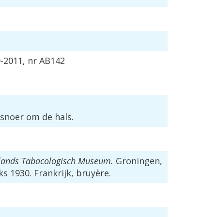
0
-
2011
,
nr
AB142
nsnoer
om
de
hals
.
lands
Tabacologisch
Museum
.
Groningen
,
ks
1930
.
Frankrijk
,
bruy
è
re
.