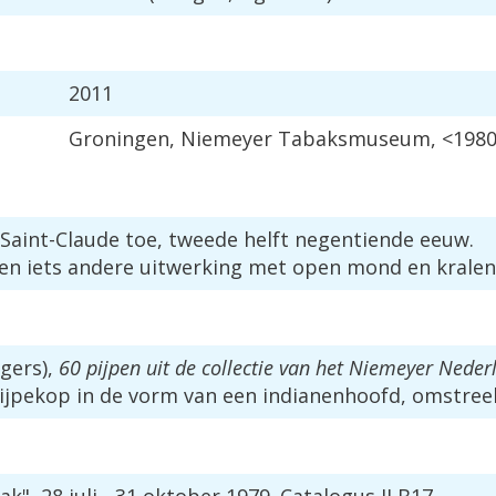
2011
Groningen
,
Niemeyer
Tabaksmuseum
, <
198
Saint
-
Claude
toe
,
tweede
helft
negentiende
eeuw
.
en
iets
andere
uitwerking
met
open
mond
en
krale
gers
),
60
pijpen
uit
de
collectie
van
het
Niemeyer
Neder
ijpekop
in
de
vorm
van
een
indianenhoofd
,
omstree