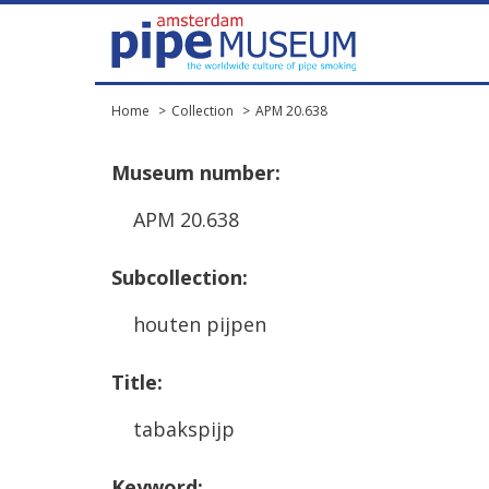
Home
Collection
APM 20.638
Museum
number
:
APM
20
.
638
Subcollection
:
houten
pijpen
Title
:
tabakspijp
Keyword
: