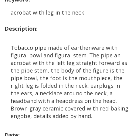
acrobat
with
leg
in
the
neck
Description
:
Tobacco
pipe
made
of
earthenware
with
figural
bowl
and
figural
stem
.
The
pipe
an
acrobat
with
the
left
leg
straight
forward
as
the
pipe
stem
,
the
body
of
the
figure
is
the
pipe
bowl
,
the
foot
is
the
mouthpiece
,
the
right
leg
is
folded
in
the
neck
,
earplugs
in
the
ears
,
a
necklace
around
the
neck
,
a
headband
with
a
headdress
on
the
head
.
Brown
-
gray
ceramic
covered
with
red
-
baking
engobe
,
details
added
by
hand
.
Date
: