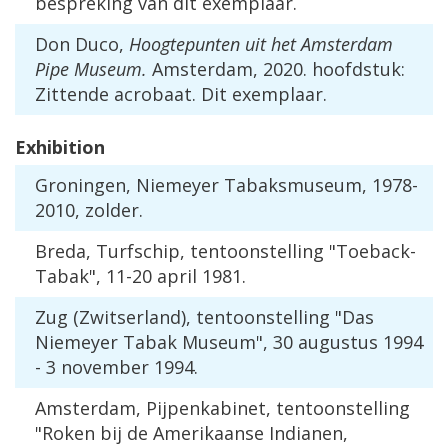
bespreking
van
dit
exemplaar
.
Don
Duco
,
Hoogtepunten
uit
het
Amsterdam
Pipe
Museum
.
Amsterdam
,
2020
.
hoofdstuk
:
Zittende
acrobaat
.
Dit
exemplaar
.
Exhibition
Groningen
,
Niemeyer
Tabaksmuseum
,
1978
-
2010
,
zolder
.
Breda
,
Turfschip
,
tentoonstelling
"
Toeback
-
Tabak
",
11
-
20
april
1981
.
Zug
(
Zwitserland
),
tentoonstelling
"
Das
Niemeyer
Tabak
Museum
",
30
augustus
1994
-
3
november
1994
.
Amsterdam
,
Pijpenkabinet
,
tentoonstelling
"
Roken
bij
de
Amerikaanse
Indianen
,