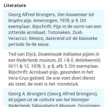
Literature
Georg
Alfred
Brongers
,
Van
Gouwenaar
tot
bruy
è
re
pijp
.
Amerongen
,
1978
.
p
9
.
Dit
exemplaar
.
Bijschrift
:
Pijp
in
de
vorm
van
een
zittende
acrobaat
.
Totonaken
,
Zuid
-
Veracruz
,
Mexico
,
daterend
uit
de
klassieke
periode
3e
-
9e
eeuw
.
Ted
van
Dijck
,
Eeuwenoude
Indiaanse
pijpen
in
een
Nederlands
museum
,
Dl
.
I
&
II
.
Antiekwereld
,
III
/
11
&
12
,
1978
.
II
,
p
8
,
afb
5
.
Dit
exemplaar
.
Bijschrift
:
Acrobaat
-
pijp
,
gevonden
in
het
Vera
-
Cruz
-
gebied
.
De
ene
voet
doet
dienst
als
steel
,
de
voet
is
het
mondstuk
.
Georg
A
.
Brongers
(
Georg
Alfred
Brongers
),
60
pijpen
uit
de
collectie
van
het
Niemeyer
Nederlands
Tabacologisch
Museum
.
Groningen
,