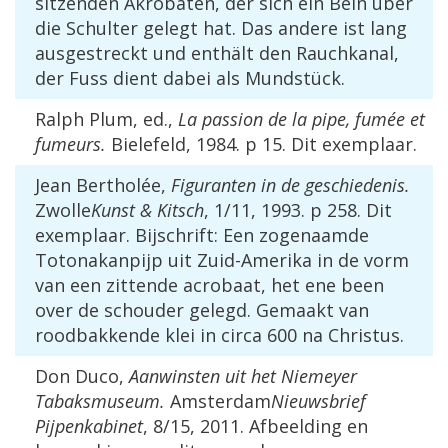
sitzenden
Akrobaten
,
der
sich
ein
Bein
ü
ber
die
Schulter
gelegt
hat
.
Das
andere
ist
lang
ausgestreckt
und
enth
ä
lt
den
Rauchkanal
,
der
Fuss
dient
dabei
als
Mundst
ü
ck
.
Ralph
Plum
,
ed
.,
La
passion
de
la
pipe
,
fum
é
e
et
fumeurs
.
Bielefeld
,
1984
.
p
15
.
Dit
exemplaar
.
Jean
Berthol
é
e
,
Figuranten
in
de
geschiedenis
.
Zwolle
Kunst
&
Kitsch
,
1
/
11
,
1993
.
p
258
.
Dit
exemplaar
.
Bijschrift
:
Een
zogenaamde
Totonakanpijp
uit
Zuid
-
Amerika
in
de
vorm
van
een
zittende
acrobaat
,
het
ene
been
over
de
schouder
gelegd
.
Gemaakt
van
roodbakkende
klei
in
circa
600
na
Christus
.
Don
Duco
,
Aanwinsten
uit
het
Niemeyer
Tabaksmuseum
.
Amsterdam
Nieuwsbrief
Pijpenkabinet
,
8
/
15
,
2011
.
Afbeelding
en