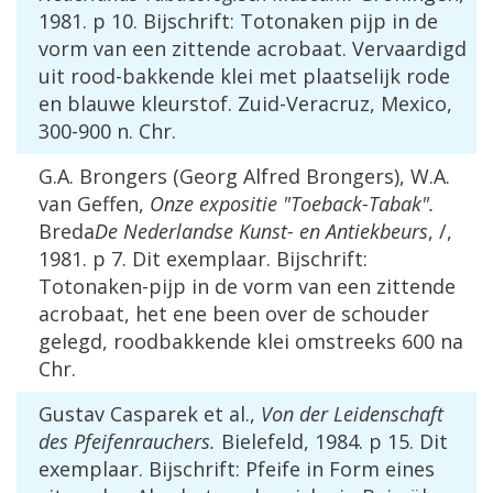
1981
.
p
10
.
Bijschrift
:
Totonaken
pijp
in
de
vorm
van
een
zittende
acrobaat
.
Vervaardigd
uit
rood
-
bakkende
klei
met
plaatselijk
rode
en
blauwe
kleurstof
.
Zuid
-
Veracruz
,
Mexico
,
300
-
900
n
.
Chr
.
G
.
A
.
Brongers
(
Georg
Alfred
Brongers
),
W
.
A
.
van
Geffen
,
Onze
expositie
"
Toeback
-
Tabak
".
Breda
De
Nederlandse
Kunst
-
en
Antiekbeurs
, /,
1981
.
p
7
.
Dit
exemplaar
.
Bijschrift
:
Totonaken
-
pijp
in
de
vorm
van
een
zittende
acrobaat
,
het
ene
been
over
de
schouder
gelegd
,
roodbakkende
klei
omstreeks
600
na
Chr
.
Gustav
Casparek
et
al
.,
Von
der
Leidenschaft
des
Pfeifenrauchers
.
Bielefeld
,
1984
.
p
15
.
Dit
exemplaar
.
Bijschrift
:
Pfeife
in
Form
eines