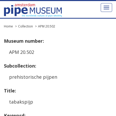
Toggl
naviga
Home
Collection
APM 20.502
Museum
number
:
APM
20
.
502
Subcollection
:
prehistorische
pijpen
Title
:
tabakspijp
Keyword
: