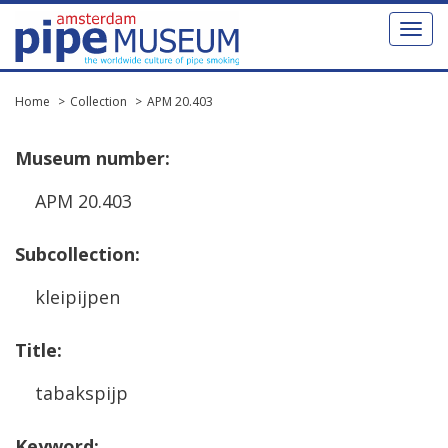
Toggl
naviga
Home
Collection
APM 20.403
Museum
number
:
APM
20
.
403
Subcollection
:
kleipijpen
Title
:
tabakspijp
Keyword
: