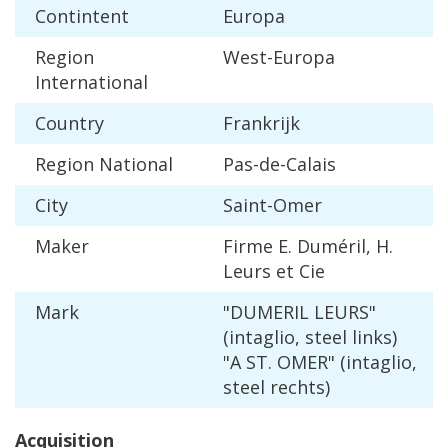
Contintent
Europa
Region
West
-
Europa
International
Country
Frankrijk
Region
National
Pas
-
de
-
Calais
City
Saint
-
Omer
Maker
Firme
E
.
Dum
é
ril
,
H
.
Leurs
et
Cie
Mark
"
DUMERIL
LEURS
"
(
intaglio
,
steel
links
)
"
A
ST
.
OMER
" (
intaglio
,
steel
rechts
)
Acquisition