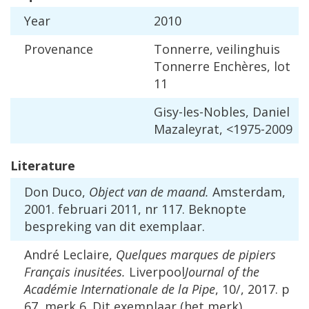
Year
2010
Provenance
Tonnerre
,
veilinghuis
Tonnerre
Ench
è
res
,
lot
11
Gisy
-
les
-
Nobles
,
Daniel
Mazaleyrat
, <
1975
-
2009
Literature
Don
Duco
,
Object
van
de
maand
.
Amsterdam
,
2001
.
februari
2011
,
nr
117
.
Beknopte
bespreking
van
dit
exemplaar
.
Andr
é
Leclaire
,
Quelques
marques
de
pipiers
Fran
ç
ais
inusit
é
es
.
Liverpool
Journal
of
the
Acad
é
mie
Internationale
de
la
Pipe
,
10
/,
2017
.
p
67
,
merk
6
.
Dit
exemplaar
(
het
merk
).