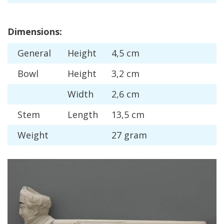
Dimensions
:
General
Height
4
,
5
cm
Bowl
Height
3
,
2
cm
Width
2
,
6
cm
Stem
Length
13
,
5
cm
Weight
27
gram