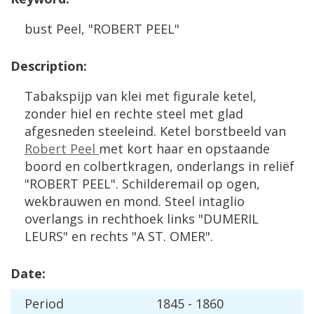
bust
Peel
, "
ROBERT
PEEL
"
Description
:
Tabakspijp
van
klei
met
figurale
ketel
,
zonder
hiel
en
rechte
steel
met
glad
afgesneden
steeleind
.
Ketel
borstbeeld
van
Robert
Peel
met
kort
haar
en
opstaande
boord
en
colbertkragen
,
onderlangs
in
reli
ë
f
"
ROBERT
PEEL
".
Schilderemail
op
ogen
,
wekbrauwen
en
mond
.
Steel
intaglio
overlangs
in
rechthoek
links
"
DUMERIL
LEURS
"
en
rechts
"
A
ST
.
OMER
".
Date
:
Period
1845
-
1860