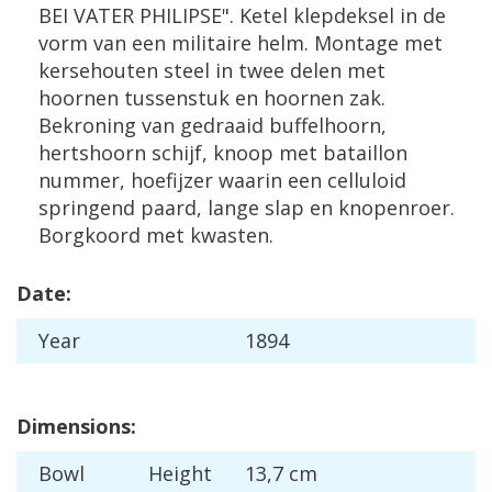
BEI
VATER
PHILIPSE
".
Ketel
klepdeksel
in
de
vorm
van
een
militaire
helm
.
Montage
met
kersehouten
steel
in
twee
delen
met
hoornen
tussenstuk
en
hoornen
zak
.
Bekroning
van
gedraaid
buffelhoorn
,
hertshoorn
schijf
,
knoop
met
bataillon
nummer
,
hoefijzer
waarin
een
celluloid
springend
paard
,
lange
slap
en
knopenroer
.
Borgkoord
met
kwasten
.
Date
:
Year
1894
Dimensions
:
Bowl
Height
13
,
7
cm