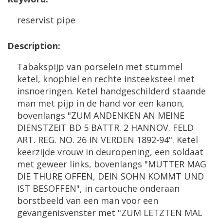
reservist
pipe
Description
:
Tabakspijp
van
porselein
met
stummel
ketel
,
knophiel
en
rechte
insteeksteel
met
insnoeringen
.
Ketel
handgeschilderd
staande
man
met
pijp
in
de
hand
vor
een
kanon
,
bovenlangs
"
ZUM
ANDENKEN
AN
MEINE
DIENSTZEIT
BD
5
BATTR
.
2
HANNOV
.
FELD
ART
.
REG
.
NO
.
26
IN
VERDEN
1892
-
94
".
Ketel
keerzijde
vrouw
in
deuropening
,
een
soldaat
met
geweer
links
,
bovenlangs
"
MUTTER
MAG
DIE
THURE
OFFEN
,
DEIN
SOHN
KOMMT
UND
IST
BESOFFEN
",
in
cartouche
onderaan
borstbeeld
van
een
man
voor
een
gevangenisvenster
met
"
ZUM
LETZTEN
MAL