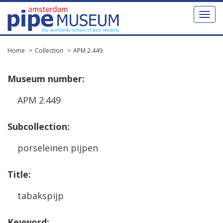
Toggl
naviga
Home
Collection
APM 2.449
Museum
number
:
APM
2
.
449
Subcollection
:
porseleinen
pijpen
Title
:
tabakspijp
Keyword
: