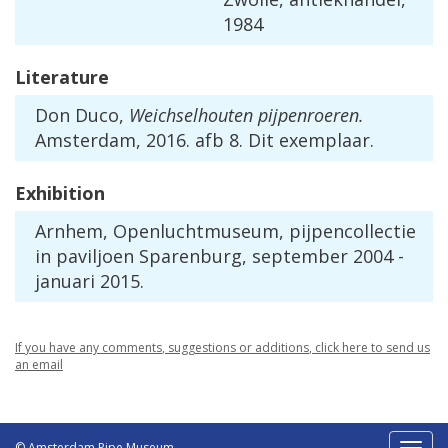
1984
Literature
Don
Duco
,
Weichselhouten
pijpenroeren
.
Amsterdam
,
2016
.
afb
8
.
Dit
exemplaar
.
Exhibition
Arnhem
,
Openluchtmuseum
,
pijpencollectie
in
paviljoen
Sparenburg
,
september
2004
-
januari
2015
.
If
you
have
any
comments
,
suggestions
or
additions
,
click
here
to
send
us
an
email
© Amsterdam Pipe Museum