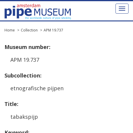
Toggl
naviga
Home
Collection
APM 19.737
Museum
number
:
APM
19
.
737
Subcollection
:
etnografische
pijpen
Title
:
tabakspijp
Keyword
: