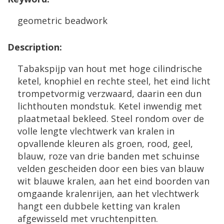
geometric
beadwork
Description
:
Tabakspijp
van
hout
met
hoge
cilindrische
ketel
,
knophiel
en
rechte
steel
,
het
eind
licht
trompetvormig
verzwaard
,
daarin
een
dun
lichthouten
mondstuk
.
Ketel
inwendig
met
plaatmetaal
bekleed
.
Steel
rondom
over
de
volle
lengte
vlechtwerk
van
kralen
in
opvallende
kleuren
als
groen
,
rood
,
geel
,
blauw
,
roze
van
drie
banden
met
schuinse
velden
gescheiden
door
een
bies
van
blauw
wit
blauwe
kralen
,
aan
het
eind
boorden
van
omgaande
kralenrijen
,
aan
het
vlechtwerk
hangt
een
dubbele
ketting
van
kralen
afgewisseld
met
vruchtenpitten
.