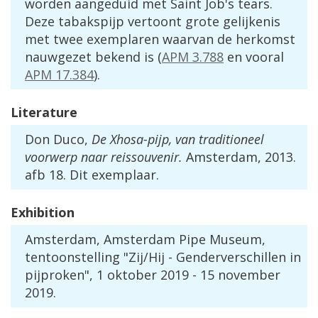
worden
aangeduid
met
Saint
Job
'
s
tears
.
Deze
tabakspijp
vertoont
grote
gelijkenis
met
twee
exemplaren
waarvan
de
herkomst
nauwgezet
bekend
is
(
APM
3
.
788
en
vooral
APM
17
.
384
).
Literature
Don
Duco
,
De
Xhosa
-
pijp
,
van
traditioneel
voorwerp
naar
reissouvenir
.
Amsterdam
,
2013
.
afb
18
.
Dit
exemplaar
.
Exhibition
Amsterdam
,
Amsterdam
Pipe
Museum
,
tentoonstelling
"
Zij
/
Hij
-
Genderverschillen
in
pijproken
",
1
oktober
2019
-
15
november
2019
.