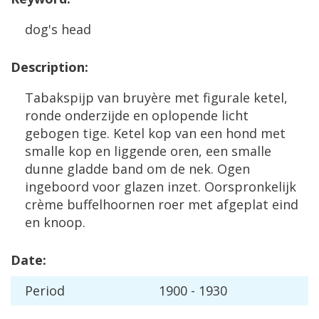
dog
'
s
head
Description
:
Tabakspijp
van
bruy
è
re
met
figurale
ketel
,
ronde
onderzijde
en
oplopende
licht
gebogen
tige
.
Ketel
kop
van
een
hond
met
smalle
kop
en
liggende
oren
,
een
smalle
dunne
gladde
band
om
de
nek
.
Ogen
ingeboord
voor
glazen
inzet
.
Oorspronkelijk
cr
è
me
buffelhoornen
roer
met
afgeplat
eind
en
knoop
.
Date
:
Period
1900
-
1930