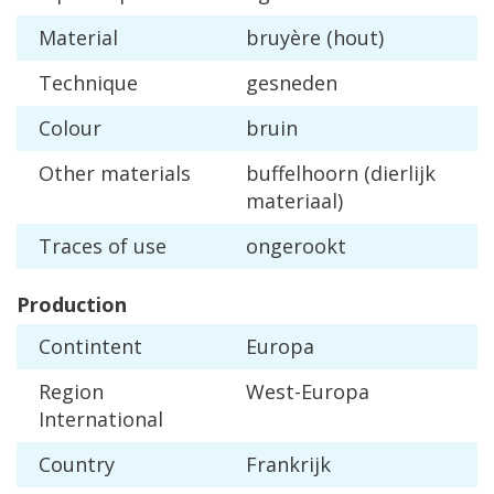
Material
bruy
è
re
(
hout
)
Technique
gesneden
Colour
bruin
Other
materials
buffelhoorn
(
dierlijk
materiaal
)
Traces
of
use
ongerookt
Production
Contintent
Europa
Region
West
-
Europa
International
Country
Frankrijk