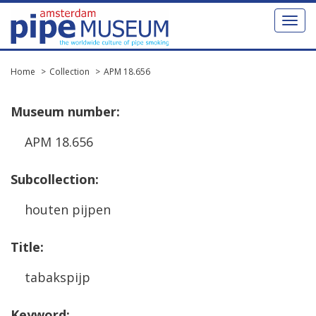
Toggl
naviga
Home
Collection
APM 18.656
Museum
number
:
APM
18
.
656
Subcollection
:
houten
pijpen
Title
:
tabakspijp
Keyword
: