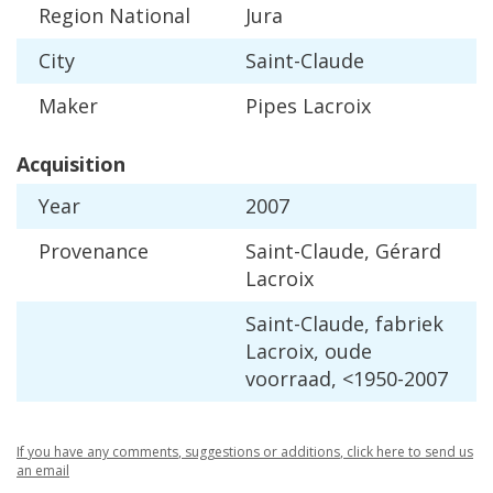
Region
National
Jura
City
Saint
-
Claude
Maker
Pipes
Lacroix
Acquisition
Year
2007
Provenance
Saint
-
Claude
,
G
é
rard
Lacroix
Saint
-
Claude
,
fabriek
Lacroix
,
oude
voorraad
, <
1950
-
2007
If
you
have
any
comments
,
suggestions
or
additions
,
click
here
to
send
us
an
email