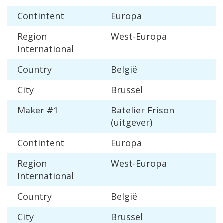
Contintent
Europa
Region
West
-
Europa
International
Country
Belgi
ë
City
Brussel
Maker
#
1
Batelier
Frison
(
uitgever
)
Contintent
Europa
Region
West
-
Europa
International
Country
Belgi
ë
City
Brussel