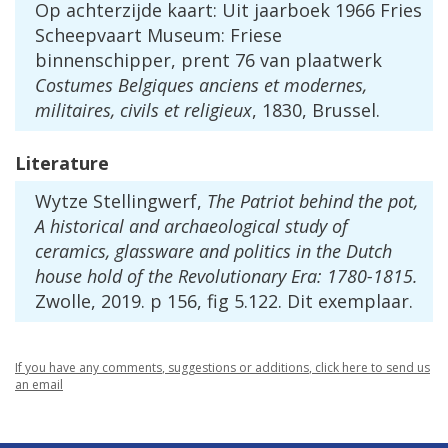
Op
achterzijde
kaart
:
Uit
jaarboek
1966
Fries
Scheepvaart
Museum
:
Friese
binnenschipper
,
prent
76
van
plaatwerk
Costumes
Belgiques
anciens
et
modernes
,
militaires
,
civils
et
religieux
,
1830
,
Brussel
.
Literature
Wytze
Stellingwerf
,
The
Patriot
behind
the
pot
,
A
historical
and
archaeological
study
of
ceramics
,
glassware
and
politics
in
the
Dutch
house
hold
of
the
Revolutionary
Era
:
1780
-
1815
.
Zwolle
,
2019
.
p
156
,
fig
5
.
122
.
Dit
exemplaar
.
If
you
have
any
comments
,
suggestions
or
additions
,
click
here
to
send
us
an
email