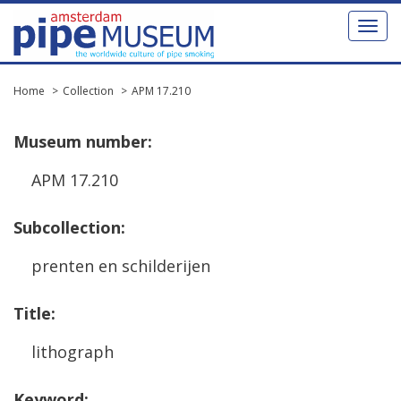
Toggl
naviga
Home
Collection
APM 17.210
Museum
number
:
APM
17
.
210
Subcollection
:
prenten
en
schilderijen
Title
:
lithograph
Keyword
: